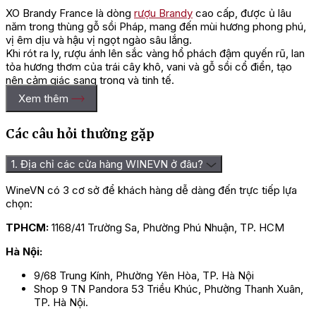
XO Brandy France là dòng
rượu Brandy
cao cấp, được ủ lâu
năm trong thùng gỗ sồi Pháp, mang đến mùi hương phong phú,
vị êm dịu và hậu vị ngọt ngào sâu lắng.
Khi rót ra ly, rượu ánh lên sắc vàng hổ phách đậm quyến rũ, lan
tỏa hương thơm của trái cây khô, vani và gỗ sồi cổ điển, tạo
nên cảm giác sang trọng và tinh tế.
Xem thêm
Mỗi ngụm rượu mang lại trải nghiệm hài hòa giữa vị cay nhẹ của
brandy lâu năm và độ ngọt thanh mượt mà nơi hậu vị, khiến sản
phẩm được xem là “linh hồn” của những buổi tiệc sang trọng
Các câu hỏi thường gặp
hoặc món quà biểu trưng cho sự thành đạt.
1. Địa chỉ các cửa hàng WINEVN ở đâu?
Hương vị rượu VSOP Brandy France
WineVN có 3 cơ sở để khách hàng dễ dàng đến trực tiếp lựa
chọn:
VSOP Brandy France là dòng
rượu mạnh
cao cấp mang đậm
phong cách truyền thống Pháp, được ủ lâu năm trong thùng gỗ
TPHCM:
1168/41 Trường Sa, Phường Phú Nhuận, TP. HCM
sồi để đạt đến sự cân bằng hoàn hảo giữa độ êm, hương thơm
và chiều sâu hương vị.
Hà Nội:
Khi rót ra ly, rượu ánh lên sắc hổ phách vàng óng, toát lên vẻ
9/68 Trung Kính, Phường Yên Hòa, TP. Hà Nội
sang trọng và quyến rũ. Hương thơm nồng nàn của trái cây chín
Shop 9 TN Pandora 53 Triều Khúc, Phường Thanh Xuân,
như mận, lê, táo khô hòa quyện cùng vani, mật ong và gỗ sồi
TP. Hà Nội.
cổ điển, tạo nên tầng hương phong phú đặc trưng của dòng