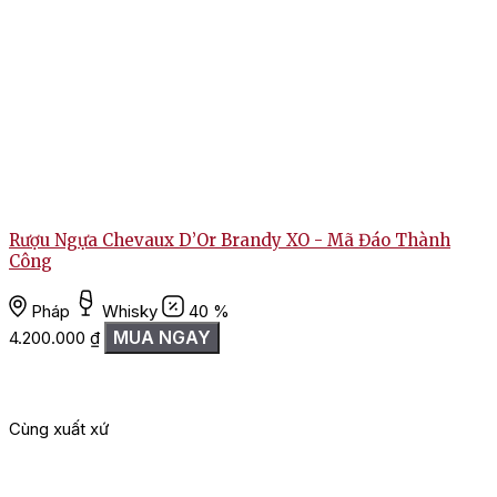
Rượu Ngựa Chevaux D’Or Brandy XO - Mã Đáo Thành
Công
Pháp
Whisky
40 %
MUA NGAY
4.200.000
₫
Cùng xuất xứ
Kệ Ngựa Kéo Xe XO Brandy Fr
Mua Kệ Ngựa Kéo Xe Vàng XO Brandy