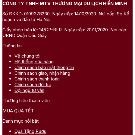
CÔNG TY TNHH MTV THƯƠNG MẠI DU LỊCH HIỀN MINH
Số ĐKKD: 0109378230. Ngày cấp: 14/10/2020. Nơi cấp: Sở Kế
hoạch và đầu tư Hà Nội.
Giấy phép bán lẻ: 14/GP-BLR. Ngày cấp: 20/11/2020. Nơi cấp:
UBND Quận Cầu Giấy
Mua kệ ngựa XO Brand
Thông tin
Khi mua tại
WineVN
, bạn sẽ nhận được:
Về chúng tôi
Hệ thống cửa hàng
Hộp quà biếu sang trọng, đóng gói chuyên nghiệp, phù
Chính sách bảo mật thông tin
hợp cho Tết và các dịp trọng đại.
Chính sách giao, nhận hàng
Rượu XO Brandy France chính ngạch, tem nhập khẩu và
Chính sách thanh toán
hóa đơn đầy đủ.
Chính sách đổi trả
Chính sách chiết khấu hấp dẫn khi mua số lượng lớn hoặc
Đội ngũ tư vấn
đơn hàng doanh nghiệp.
Giao hàng toàn quốc, hỗ trợ gói quà theo yêu cầu và bảo
Thương hiệu thành viên
đảm an toàn tuyệt đối khi vận chuyển.
MUA QUÀ TẾT
Liên hệ ngay hotline
0977.898.007
|
0942.660.369
để đặt
Danh mục nổi bật
hàng với giá ưu đãi nhất!
Quà Tặng Rượu