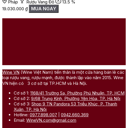
Pháp
Rượu Vang Đỏ
13.5 %
MUA NGAY
19.030.000
₫
Wine VN
(Wine Việt Nam) tiền thân là một cửa hàng bán lẻ các
loại rượu vang, rượu mạnh, được thành lập vào năm 2015. Wine
VN hiện có 3 cơ sở tại TP.HCM và Hà Nội.
Cơ sở 1:
1168/41 Trường Sa, Phường Phú Nhuận, TP. HCM
Cơ sở 2:
9/68 Trung Kính, Phường Yên Hòa, TP. Hà Nội
Cơ sở 3:
Shop 9 TN Pandora 53 Triều Khúc, P. Thanh
Xuân, TP. Hà Nội
Hotline:
0977.898.007
|
0942.660.369
Email:
WineVN.com@gmail.com