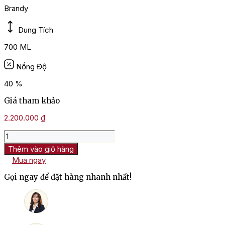
Brandy
Dung Tích
700 ML
Nồng Độ
40 %
Giá tham khảo
2.200.000
₫
Kệ
Ngựa
Thêm vào giỏ hàng
Kéo
Mua ngay
Xe
Vàng
Gọi ngay để đặt hàng nhanh nhất!
XO
Brandy
France
700ml
số