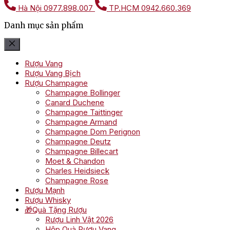
Hà Nội
0977.898.007
TP.HCM
0942.660.369
Danh mục sản phẩm
Rượu Vang
Rượu Vang Bịch
Rượu Champagne
Champagne Bollinger
Canard Duchene
Champagne Taittinger
Champagne Armand
Champagne Dom Perignon
Champagne Deutz
Champagne Billecart
Moet & Chandon
Charles Heidsieck
Champagne Rose
Rượu Mạnh
Rượu Whisky
🎁Quà Tặng Rượu
Rượu Linh Vật 2026
Hộp Quà Rượu Vang