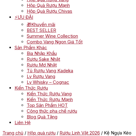
Hộp Quà Rượu Mạnh
Hộp Quà Rượu Chivas
⚡ƯU ĐÃI
🎁Khuyến mãi
BEST SELLER
Summer Wine Collection
Combo Vang Ngon Giá Tốt
Sản Phẩm Khác
Bia Nhập Khẩu
Rượu Sake Nhật
Rượu Mơ Nhật
Tủ Rượu Vang Kadeka
Ly Rượu Vang
Ly Whisky – Cognac
Kiến Thức Rượu
Kiến Thức Rượu Vang
Kiến Thức Rượu Mạnh
Top Sản Phẩm HOT
Công thức pha chế rượu
Blog Quà Tặng
Liên Hệ
Trang chủ
/
Hộp quà rượu
/
Rượu Linh Vật 2026
/ Kệ Ngựa Kéo