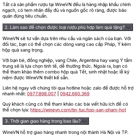
VSOP (Very Superior Old Pale).
Tất cả sản phẩm rượu tại WineVN đều là hàng nhập khẩu chính
ngạch, có tem nhãn đầy đủ và nguồn gốc rõ ràng, được bảo
Khi thưởng thức, vị rượu êm dịu, cấu trúc mượt mà, mở đầu là
quản đúng tiêu chuẩn.
vị ngọt nhẹ của caramel và hạnh nhân, tiếp nối bằng vị cay tinh
tế của gỗ sồi và tiêu trắng, khép lại bằng hậu vị ấm áp, kéo dài
2. Làm sao để chọn được loại rượu phù hợp làm quà tặng?
và đậm dấu ấn Pháp.
WineVN sẽ tư vấn dựa trên nhu cầu và ngân sách của bạn. Với
đối tác, bạn có thể chọn các dòng vang cao cấp Pháp, Ý kèm
hộp quà sang trọng.
Với bạn bè, đồng nghiệp, vang Chile, Argentina hay vang Ý tầm
trung sẽ là lựa chọn tinh tế, dễ thưởng thức. Ngoài ra, bạn có
thể tham khảo thêm combo hộp quà Tết, sinh nhật hoặc lễ kỷ
niệm được WineVN thiết kế sẵn.
Liên hệ ngay với chúng tôi qua hotline hoặc zalo để được hỗ trợ
nhanh nhất:
0977.898.007
|
0942.660.369
Quý khách cũng có thể tham khảo các bài viết hữu ích để có
thể chọn lựa:
https://winevn.com/tin-tuc/top-san-pham-hot
3. Thời gian giao hàng trong bao lâu?
WineVN hỗ trợ giao hàng nhanh trong nội thành Hà Nội và TP.