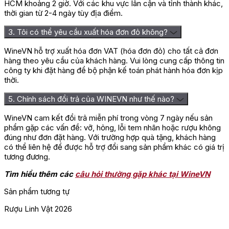
HCM khoảng 2 giờ. Với các khu vực lân cận và tỉnh thành khác,
thời gian từ 2-4 ngày tùy địa điểm.
3. Tôi có thể yêu cầu xuất hóa đơn đỏ không?
WineVN hỗ trợ xuất hóa đơn VAT (hóa đơn đỏ) cho tất cả đơn
hàng theo yêu cầu của khách hàng. Vui lòng cung cấp thông tin
công ty khi đặt hàng để bộ phận kế toán phát hành hóa đơn kịp
thời.
5. Chính sách đổi trả của WINEVN như thế nào?
WineVN cam kết đổi trả miễn phí trong vòng 7 ngày nếu sản
Quà tặng Kệ Ngựa V
phẩm gặp các vấn đề: vỡ, hỏng, lỗi tem nhãn hoặc rượu không
đúng như đơn đặt hàng. Với trường hợp quà tặng, khách hàng
Ý nghĩa quà tặng Kệ Ngựa Kéo Xe
có thể liên hệ để được hỗ trợ đổi sang sản phẩm khác có giá trị
tương đương.
Vàng XO Brandy France
Tìm hiểu thêm các
câu hỏi thường gặp khác tại WineVN
Trong nghệ thuật tặng quà cao cấp, Kệ Ngựa Kéo Xe Vàng XO
Sản phẩm tương tự
Brandy France là biểu tượng phong thủy tràn đầy ý nghĩa. Hình
ảnh chú ngựa vàng kéo xe chở rượu thể hiện khát vọng vươn
Rượu Linh Vật 2026
R
lên mạnh mẽ, vượt qua thử thách để chinh phục thành công,
đồng thời mang thông điệp “Mã đáo thành công – Tài lộc viên