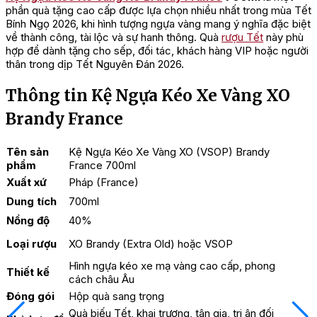
phần quà tặng cao cấp được lựa chọn nhiều nhất trong mùa Tết
Bính Ngọ 2026, khi hình tượng ngựa vàng mang ý nghĩa đặc biệt
về thành công, tài lộc và sự hanh thông. Quà
rượu Tết
này phù
hợp để dành tặng cho sếp, đối tác, khách hàng VIP hoặc người
thân trong dịp Tết Nguyên Đán 2026.
Thông tin Kệ Ngựa Kéo Xe Vàng XO
Brandy France
Tên sản
Kệ Ngựa Kéo Xe Vàng XO (VSOP) Brandy
phẩm
France 700ml
Xuất xứ
Pháp (France)
Dung tích
700ml
Nồng độ
40%
Loại rượu
XO Brandy (Extra Old) hoặc VSOP
Hình ngựa kéo xe mạ vàng cao cấp, phong
Thiết kế
cách châu Âu
Đóng gói
Hộp quà sang trọng
Quà biếu Tết, khai trương, tân gia, tri ân đối