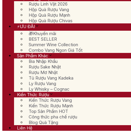
Rượu Linh Vật 2026
Hộp Quà Rượu Vang
Hộp Quà Rượu Mạnh
Hộp Quà Rượu Chivas
⚡ƯU ĐÃI
🎁Khuyến mãi
BEST SELLER
Summer Wine Collection
Combo Vang Ngon Giá Tốt
Sản Phẩm Khác
Bia Nhập Khẩu
Rượu Sake Nhật
Rượu Mơ Nhật
Tủ Rượu Vang Kadeka
Ly Rượu Vang
Ly Whisky – Cognac
Kiến Thức Rượu
Kiến Thức Rượu Vang
Kiến Thức Rượu Mạnh
Top Sản Phẩm HOT
Công thức pha chế rượu
Blog Quà Tặng
Liên Hệ