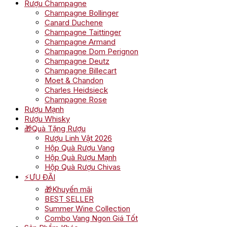
Rượu Champagne
Champagne Bollinger
Canard Duchene
Champagne Taittinger
Champagne Armand
Champagne Dom Perignon
Champagne Deutz
Champagne Billecart
Moet & Chandon
Charles Heidsieck
Champagne Rose
Rượu Mạnh
Rượu Whisky
🎁Quà Tặng Rượu
Rượu Linh Vật 2026
Hộp Quà Rượu Vang
Hộp Quà Rượu Mạnh
Hộp Quà Rượu Chivas
⚡ƯU ĐÃI
🎁Khuyến mãi
BEST SELLER
Summer Wine Collection
Combo Vang Ngon Giá Tốt