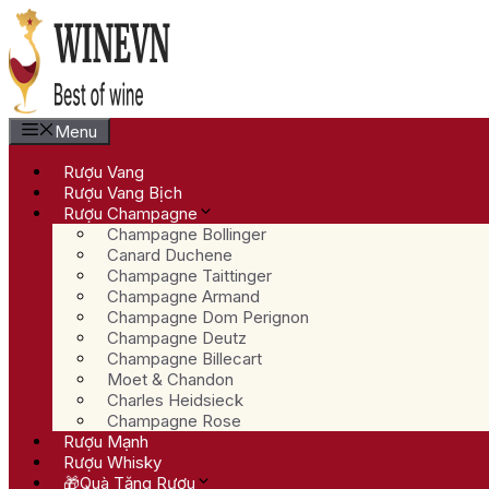
Chuyển
đến
nội
dung
Menu
Rượu Vang
Rượu Vang Bịch
Rượu Champagne
Champagne Bollinger
Canard Duchene
Champagne Taittinger
Champagne Armand
Champagne Dom Perignon
Champagne Deutz
Champagne Billecart
Moet & Chandon
Charles Heidsieck
Champagne Rose
Rượu Mạnh
Rượu Whisky
🎁Quà Tặng Rượu