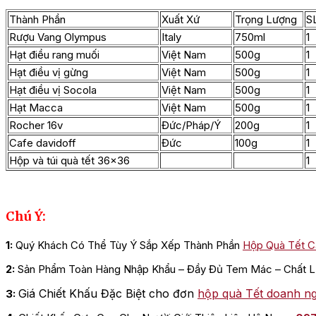
Thành Phần
Xuất Xứ
Trọng Lượng
S
Rượu Vang Olympus
Italy
750ml
1
Hạt điều rang muối
Việt Nam
500g
1
Hạt điều vị gừng
Việt Nam
500g
1
Hạt điều vị Socola
Việt Nam
500g
1
Hạt Macca
Việt Nam
500g
1
Rocher 16v
Đức/Pháp/Ý
200g
1
Cafe davidoff
Đức
100g
1
Hộp và túi quà tết 36×36
1
Chú Ý:
1:
Quý Khách Có Thể Tùy Ý Sắp Xếp Thành Phần
Hộp Quà Tết C
2:
Sản Phẩm Toàn Hàng Nhập Khẩu – Đầy Đủ Tem Mác – Chất Lư
Giá Chiết Khấu Đặc Biệt cho đơn
hộp quà Tết doanh n
3: