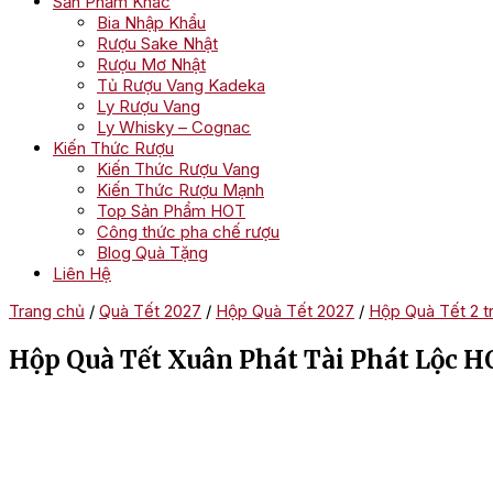
Sản Phẩm Khác
Bia Nhập Khẩu
Rượu Sake Nhật
Rượu Mơ Nhật
Tủ Rượu Vang Kadeka
Ly Rượu Vang
Ly Whisky – Cognac
Kiến Thức Rượu
Kiến Thức Rượu Vang
Kiến Thức Rượu Mạnh
Top Sản Phẩm HOT
Công thức pha chế rượu
Blog Quà Tặng
Liên Hệ
Trang chủ
/
Quà Tết 2027
/
Hộp Quà Tết 2027
/
Hộp Quà Tết 2 tri
Hộp Quà Tết Xuân Phát Tài Phát Lộc 