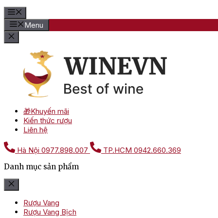
Menu
🎁Khuyến mãi
Kiến thức rượu
Liên hệ
Hà Nội
0977.898.007
TP.HCM
0942.660.369
Danh mục sản phẩm
Rượu Vang
Rượu Vang Bịch