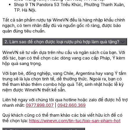
Shop 9 TN Pandora 53 Triều Khúc, Phường Thanh Xuân,
TP. Hà Nội.
Tất cả sản phẩm rượu tại WineVN đều là hàng nhập khẩu chính
ngạch, có tem nhãn đầy đủ và nguồn gốc rõ ràng, được bảo
quản đúng tiêu chuẩn.
2. Làm sao để chọn được loại rượu phù hợp làm quà tặng?
WineVN sẽ tư vấn dựa trên nhu cầu và ngân sách của bạn. Với
đối tác, bạn có thể chọn các dòng vang cao cấp Pháp, Ý kèm
hộp quà sang trọng.
Với bạn bè, đồng nghiệp, vang Chile, Argentina hay vang Ý tầm
trung sẽ là lựa chọn tinh tế, dễ thưởng thức. Ngoài ra, bạn có
thể tham khảo thêm combo hộp quà Tết, sinh nhật hoặc lễ kỷ
niệm được WineVN thiết kế sẵn.
Liên hệ ngay với chúng tôi qua hotline hoặc zalo để được hỗ trợ
nhanh nhất:
0977.898.007
|
0942.660.369
Quý khách cũng có thể tham khảo các bài viết hữu ích để có
thể chọn lựa:
https://winevn.com/tin-tuc/top-san-pham-hot