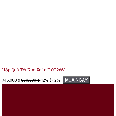
Hộp Quà Tết Kim Xuân HQT2664
MUA NGAY
745.000
₫
850.000
₫
-12%
(-12%)
1