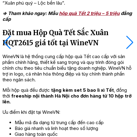
“Xuân phú quý – Lộc bền lâu”.
=> Tham khảo ngay: Mẫu
hộp quà Tết 2 triệu – 5 triệu
đẳng
cấp
Đặt mua Hộp Quà Tết Sắc Xuân
HQT2615 giá tốt tại WineVN
WineVN là hệ thống cung cấp hộp quà Tết cao cấp với sản
phẩm chính hãng, thiết kế sang trọng và quy trình đóng gói
chỉnh chu theo tiêu chuẩn biếu tặng doanh nghiệp. WineVN hỗ
trợ in logo, cá nhân hóa thông điệp và tùy chỉnh thành phần
theo ngân sách.
Mỗi hộp quà đều được
tặng kèm set 5 bao lì xì Tết
, đồng
thời
freeship nội thành Hà Nội cho đơn hàng từ 10 hộp trở
lên.
Ưu điểm khi đặt tại WineVN:
Mẫu mã đa dạng từ trung cấp đến cao cấp
Báo giá nhanh và linh hoạt theo số lượng
Giao hàng toàn quốc