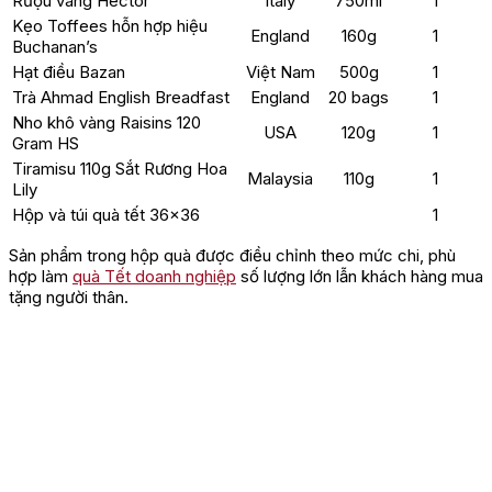
Rượu vang Hector
Italy
750ml
1
Kẹo Toffees hỗn hợp hiệu
England
160g
1
Buchanan’s
Hạt điều Bazan
Việt Nam
500g
1
Trà Ahmad English Breadfast
England
20 bags
1
Nho khô vàng Raisins 120
USA
120g
1
Gram HS
Tiramisu 110g Sắt Rương Hoa
Malaysia
110g
1
Lily
Hộp và túi quà tết 36×36
1
Sản phẩm trong hộp quà được điều chỉnh theo mức chi, phù
hợp làm
quà Tết doanh nghiệp
số lượng lớn lẫn khách hàng mua
tặng người thân.