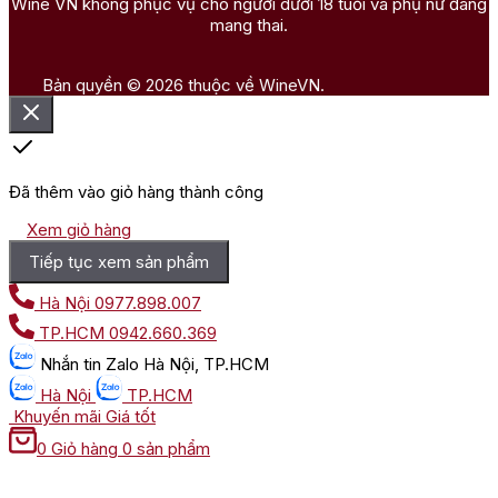
Wine VN không phục vụ cho người dưới 18 tuổi và phụ nữ đang
mang thai.
Bản quyền © 2026 thuộc về WineVN.
Đã thêm vào giỏ hàng thành công
Xem giỏ hàng
Tiếp tục xem sản phẩm
Hà Nội
0977.898.007
TP.HCM
0942.660.369
Nhắn tin
Zalo Hà Nội, TP.HCM
Hà Nội
TP.HCM
Khuyến mãi
Giá tốt
0
Giỏ hàng
0 sản phẩm