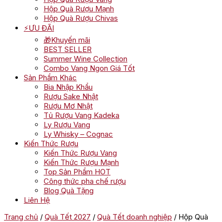
Hộp Quà Rượu Mạnh
Hộp Quà Rượu Chivas
⚡ƯU ĐÃI
🎁Khuyến mãi
BEST SELLER
Summer Wine Collection
Combo Vang Ngon Giá Tốt
Sản Phẩm Khác
Bia Nhập Khẩu
Rượu Sake Nhật
Rượu Mơ Nhật
Tủ Rượu Vang Kadeka
Ly Rượu Vang
Ly Whisky – Cognac
Kiến Thức Rượu
Kiến Thức Rượu Vang
Kiến Thức Rượu Mạnh
Top Sản Phẩm HOT
Công thức pha chế rượu
Blog Quà Tặng
Liên Hệ
Trang chủ
/
Quà Tết 2027
/
Quà Tết doanh nghiệp
/ Hộp Quà