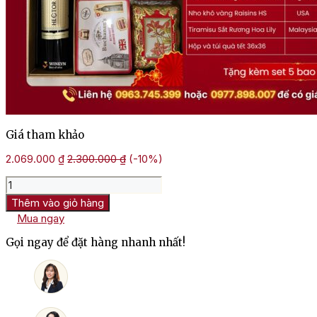
Giá tham khảo
2.069.000
₫
2.300.000
₫
(-10%)
Hộp
Quà
Thêm vào giỏ hàng
Tết
Mua ngay
Sắc
Xuân
Gọi ngay để đặt hàng nhanh nhất!
HQT2615
số
lượng