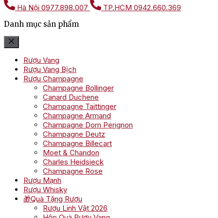
Hà Nội
0977.898.007
TP.HCM
0942.660.369
Danh mục sản phẩm
Rượu Vang
Rượu Vang Bịch
Rượu Champagne
Champagne Bollinger
Canard Duchene
Champagne Taittinger
Champagne Armand
Champagne Dom Perignon
Champagne Deutz
Champagne Billecart
Moet & Chandon
Charles Heidsieck
Champagne Rose
Rượu Mạnh
Rượu Whisky
🎁Quà Tặng Rượu
Rượu Linh Vật 2026
Hộp Quà Rượu Vang