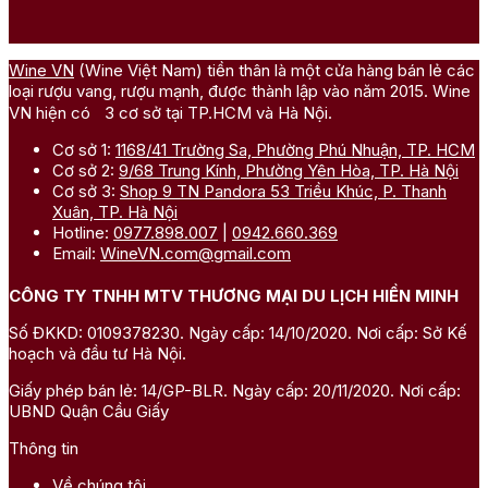
Wine VN
(Wine Việt Nam) tiền thân là một cửa hàng bán lẻ các
loại rượu vang, rượu mạnh, được thành lập vào năm 2015. Wine
VN hiện có 3 cơ sở tại TP.HCM và Hà Nội.
Cơ sở 1:
1168/41 Trường Sa, Phường Phú Nhuận, TP. HCM
Cơ sở 2:
9/68 Trung Kính, Phường Yên Hòa, TP. Hà Nội
Cơ sở 3:
Shop 9 TN Pandora 53 Triều Khúc, P. Thanh
Xuân, TP. Hà Nội
Hotline:
0977.898.007
|
0942.660.369
Email:
WineVN.com@gmail.com
CÔNG TY TNHH MTV THƯƠNG MẠI DU LỊCH HIỀN MINH
Số ĐKKD: 0109378230. Ngày cấp: 14/10/2020. Nơi cấp: Sở Kế
hoạch và đầu tư Hà Nội.
Giấy phép bán lẻ: 14/GP-BLR. Ngày cấp: 20/11/2020. Nơi cấp:
UBND Quận Cầu Giấy
Thông tin
Về chúng tôi