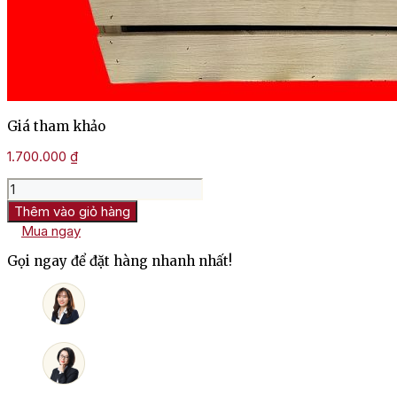
Giá tham khảo
1.700.000
₫
Giỏ
Quà
Thêm vào giỏ hàng
Tết
Mua ngay
Chivas
18
Gọi ngay để đặt hàng nhanh nhất!
số
lượng