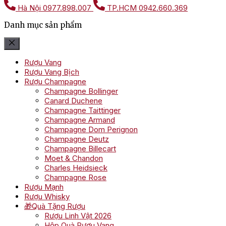
Hà Nội
0977.898.007
TP.HCM
0942.660.369
Danh mục sản phẩm
Rượu Vang
Rượu Vang Bịch
Rượu Champagne
Champagne Bollinger
Canard Duchene
Champagne Taittinger
Champagne Armand
Champagne Dom Perignon
Champagne Deutz
Champagne Billecart
Moet & Chandon
Charles Heidsieck
Champagne Rose
Rượu Mạnh
Rượu Whisky
🎁Quà Tặng Rượu
Rượu Linh Vật 2026
Hộp Quà Rượu Vang