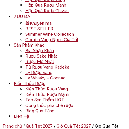
Hộp Quà Rượu Mạnh
Hộp Quà Rượu Chivas
⚡ƯU ĐÃI
🎁Khuyến mãi
BEST SELLER
Summer Wine Collection
Combo Vang Ngon Giá Tốt
Sản Phẩm Khác
Bia Nhập Khẩu
Rượu Sake Nhật
Rượu Mơ Nhật
Tủ Rượu Vang Kadeka
Ly Rượu Vang
Ly Whisky – Cognac
Kiến Thức Rượu
Kiến Thức Rượu Vang
Kiến Thức Rượu Mạnh
Top Sản Phẩm HOT
Công thức pha chế rượu
Blog Quà Tặng
Liên Hệ
Trang chủ
/
Quà Tết 2027
/
Giỏ Quà Tết 2027
/ Giỏ Quà Tết