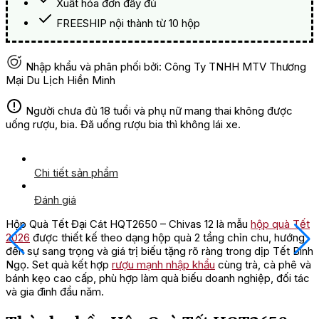
Xuất hóa đơn đầy đủ
FREESHIP nội thành từ 10 hộp
Nhập khẩu và phân phối bởi: Công Ty TNHH MTV Thương
Mại Du Lịch Hiền Minh
Người chưa đủ 18 tuổi và phụ nữ mang thai không được
uống rượu, bia. Đã uống rượu bia thì không lái xe.
Chi tiết sản phẩm
Đánh giá
Hộp Quà Tết Đại Cát HQT2650 – Chivas 12 là mẫu
hộp quà Tết
2026
được thiết kế theo dạng hộp quà 2 tầng chỉn chu, hướng
đến sự sang trọng và giá trị biếu tặng rõ ràng trong dịp Tết Bính
Ngọ. Set quà kết hợp
rượu mạnh nhập khẩu
cùng trà, cà phê và
bánh kẹo cao cấp, phù hợp làm quà biếu doanh nghiệp, đối tác
và gia đình đầu năm.