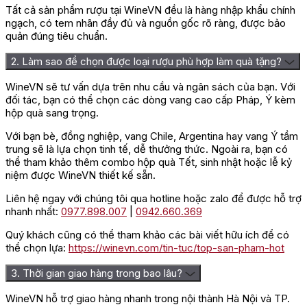
Tất cả sản phẩm rượu tại WineVN đều là hàng nhập khẩu chính
ngạch, có tem nhãn đầy đủ và nguồn gốc rõ ràng, được bảo
quản đúng tiêu chuẩn.
2. Làm sao để chọn được loại rượu phù hợp làm quà tặng?
WineVN sẽ tư vấn dựa trên nhu cầu và ngân sách của bạn. Với
đối tác, bạn có thể chọn các dòng vang cao cấp Pháp, Ý kèm
hộp quà sang trọng.
Với bạn bè, đồng nghiệp, vang Chile, Argentina hay vang Ý tầm
trung sẽ là lựa chọn tinh tế, dễ thưởng thức. Ngoài ra, bạn có
thể tham khảo thêm combo hộp quà Tết, sinh nhật hoặc lễ kỷ
niệm được WineVN thiết kế sẵn.
Liên hệ ngay với chúng tôi qua hotline hoặc zalo để được hỗ trợ
nhanh nhất:
0977.898.007
|
0942.660.369
Quý khách cũng có thể tham khảo các bài viết hữu ích để có
thể chọn lựa:
https://winevn.com/tin-tuc/top-san-pham-hot
3. Thời gian giao hàng trong bao lâu?
WineVN hỗ trợ giao hàng nhanh trong nội thành Hà Nội và TP.