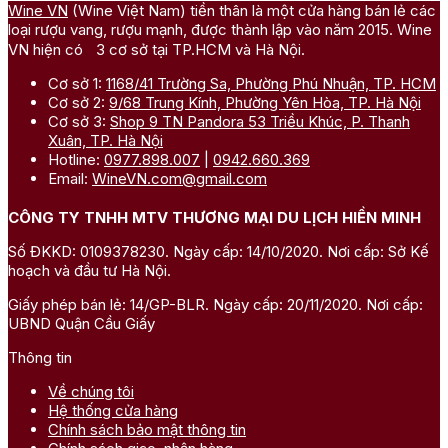
Wine VN
(Wine Việt Nam) tiền thân là một cửa hàng bán lẻ các
loại rượu vang, rượu mạnh, được thành lập vào năm 2015. Wine
VN hiện có 3 cơ sở tại TP.HCM và Hà Nội.
Cơ sở 1:
1168/41 Trường Sa, Phường Phú Nhuận, TP. HCM
Cơ sở 2:
9/68 Trung Kính, Phường Yên Hòa, TP. Hà Nội
Cơ sở 3:
Shop 9 TN Pandora 53 Triều Khúc, P. Thanh
Xuân, TP. Hà Nội
Hotline:
0977.898.007
|
0942.660.369
Email:
WineVN.com@gmail.com
CÔNG TY TNHH MTV THƯƠNG MẠI DU LỊCH HIỀN MINH
Số ĐKKD: 0109378230. Ngày cấp: 14/10/2020. Nơi cấp: Sở Kế
hoạch và đầu tư Hà Nội.
Giấy phép bán lẻ: 14/GP-BLR. Ngày cấp: 20/11/2020. Nơi cấp:
UBND Quận Cầu Giấy
Thông tin
Về chúng tôi
Hệ thống cửa hàng
Chính sách bảo mật thông tin