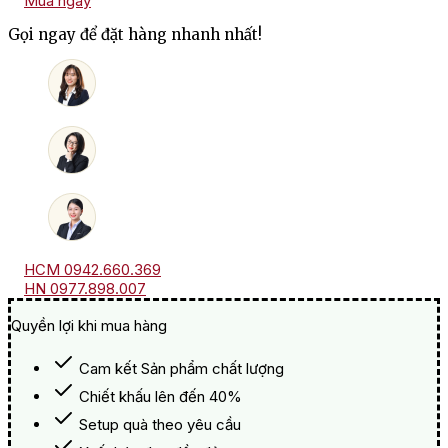
Mua ngay
Đại
Cát
Gọi ngay để đặt hàng nhanh nhất!
HQT2650
-
Chivas
12
số
lượng
HCM 0942.660.369
HN 0977.898.007
Quyền lợi khi mua hàng
Cam kết Sản phẩm chất lượng
Chiết khấu lên đến 40%
Setup quà theo yêu cầu