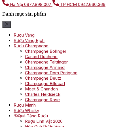
Hà Nội
0977.898.007
TP.HCM
0942.660.369
Danh mục sản phẩm
Rượu Vang
Rượu Vang Bịch
Rượu Champagne
Champagne Bollinger
Canard Duchene
Champagne Taittinger
Champagne Armand
Champagne Dom Perignon
Champagne Deutz
Champagne Billecart
Moet & Chandon
Charles Heidsieck
Champagne Rose
Rượu Mạnh
Rượu Whisky
🎁Quà Tặng Rượu
Rượu Linh Vật 2026
Hộp Quà Rượu Vang