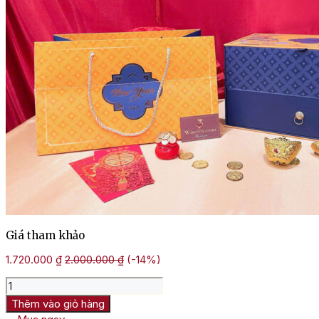
Giá tham khảo
1.720.000
₫
2.000.000
₫
(-14%)
Hộp
Quà
Thêm vào giỏ hàng
Tết