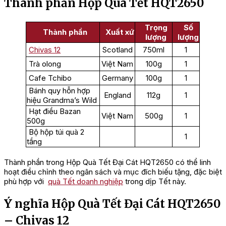
Thành phần Hộp Quà Tết HQT2650
Trọng
Số
Thành phần
Xuất xứ
lượng
lượng
Chivas 12
Scotland
750ml
1
Trà olong
Việt Nam
100g
1
Cafe Tchibo
Germany
100g
1
Bánh quy hỗn hợp
England
112g
1
hiệu Grandma’s Wild
Hạt điều Bazan
Việt Nam
500g
1
500g
Bộ hộp túi quà 2
1
tầng
Thành phần trong Hộp Quà Tết Đại Cát HQT2650 có thể linh
hoạt điều chỉnh theo ngân sách và mục đích biếu tặng, đặc biệt
phù hợp với
quà Tết doanh nghiệp
trong dịp Tết này.
Ý nghĩa Hộp Quà Tết Đại Cát HQT2650
– Chivas 12