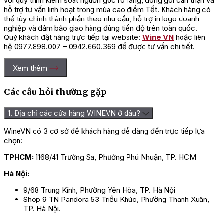
với quy trình kiểm soát nguồn gốc rõ ràng, đóng gói cẩn thận và
hỗ trợ tư vấn linh hoạt trong mùa cao điểm Tết. Khách hàng có
thể tùy chỉnh thành phần theo nhu cầu, hỗ trợ in logo doanh
nghiệp và đảm bảo giao hàng đúng tiến độ trên toàn quốc.
Quý khách đặt hàng trực tiếp tại website:
Wine VN
hoặc liên
hệ 0977.898.007 – 0942.660.369 để được tư vấn chi tiết.
Xem thêm
Các câu hỏi thường gặp
1. Địa chỉ các cửa hàng WINEVN ở đâu?
WineVN có 3 cơ sở để khách hàng dễ dàng đến trực tiếp lựa
chọn:
TPHCM:
1168/41 Trường Sa, Phường Phú Nhuận, TP. HCM
Hà Nội:
9/68 Trung Kính, Phường Yên Hòa, TP. Hà Nội
Shop 9 TN Pandora 53 Triều Khúc, Phường Thanh Xuân,
TP. Hà Nội.