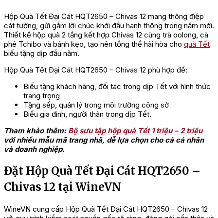
Hộp Quà Tết Đại Cát HQT2650 – Chivas 12 mang thông điệp
cát tường, gửi gắm lời chúc khởi đầu hanh thông trong năm mới.
Thiết kế hộp quà 2 tầng kết hợp Chivas 12 cùng trà oolong, cà
phê Tchibo và bánh kẹo, tạo nên tổng thể hài hòa cho
quà Tết
biếu tặng dịp đầu năm.
Hộp Quà Tết Đại Cát HQT2650 – Chivas 12 phù hợp để:
Biếu tặng khách hàng, đối tác trong dịp Tết với hình thức
trang trọng
Tặng sếp, quản lý trong môi trường công sở
Biếu gia đình, người thân trong dịp Tết.
Tham khảo thêm:
Bộ sưu tập hộp quà Tết 1 triệu – 2 triệu
với nhiều mẫu mã trang nhã, dễ lựa chọn cho cả cá nhân
và doanh nghiệp.
Đặt Hộp Quà Tết Đại Cát HQT2650 –
Chivas 12 tại WineVN
WineVN cung cấp Hộp Quà Tết Đại Cát HQT2650 – Chivas 12