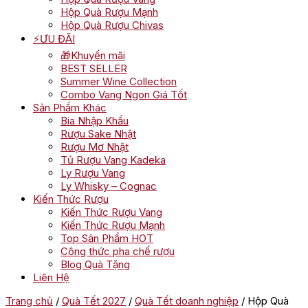
Hộp Quà Rượu Mạnh
Hộp Quà Rượu Chivas
⚡ƯU ĐÃI
🎁Khuyến mãi
BEST SELLER
Summer Wine Collection
Combo Vang Ngon Giá Tốt
Sản Phẩm Khác
Bia Nhập Khẩu
Rượu Sake Nhật
Rượu Mơ Nhật
Tủ Rượu Vang Kadeka
Ly Rượu Vang
Ly Whisky – Cognac
Kiến Thức Rượu
Kiến Thức Rượu Vang
Kiến Thức Rượu Mạnh
Top Sản Phẩm HOT
Công thức pha chế rượu
Blog Quà Tặng
Liên Hệ
Trang chủ
/
Quà Tết 2027
/
Quà Tết doanh nghiệp
/ Hộp Quà