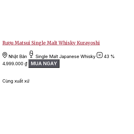
Rượu Matsui Single Malt Whisky Kurayoshi
R
Nhật Bản
Single Malt Japanese Whisky
43 %
MUA NGAY
4.999.000
₫
Cùng xuất xứ