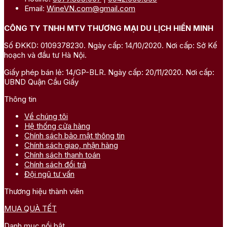
Email:
WineVN.com@gmail.com
CÔNG TY TNHH MTV THƯƠNG MẠI DU LỊCH HIỀN MINH
Số ĐKKD: 0109378230. Ngày cấp: 14/10/2020. Nơi cấp: Sở Kế
hoạch và đầu tư Hà Nội.
Giấy phép bán lẻ: 14/GP-BLR. Ngày cấp: 20/11/2020. Nơi cấp:
UBND Quận Cầu Giấy
Thông tin
Về chúng tôi
Hệ thống cửa hàng
Chính sách bảo mật thông tin
Chính sách giao, nhận hàng
Chính sách thanh toán
Chính sách đổi trả
Đội ngũ tư vấn
Thương hiệu thành viên
MUA QUÀ TẾT
Danh mục nổi bật