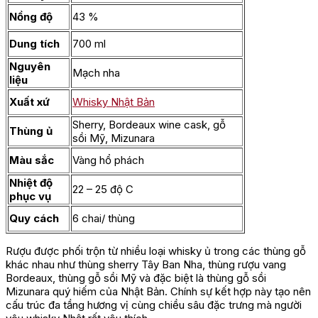
Nồng độ
43 %
Dung tích
700 ml
Nguyên
Mạch nha
liệu
Xuất xứ
Whisky Nhật Bản
Sherry, Bordeaux wine cask, gỗ
Thùng ủ
sồi Mỹ, Mizunara
Màu sắc
Vàng hổ phách
Nhiệt độ
22 – 25 độ C
phục vụ
Quy cách
6 chai/ thùng
Rượu được phối trộn từ nhiều loại whisky ủ trong các thùng gỗ
khác nhau như thùng sherry Tây Ban Nha, thùng rượu vang
Bordeaux, thùng gỗ sồi Mỹ và đặc biệt là thùng gỗ sồi
Mizunara quý hiếm của Nhật Bản. Chính sự kết hợp này tạo nên
cấu trúc đa tầng hương vị cùng chiều sâu đặc trưng mà người