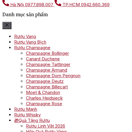
Hà Nội
0977.898.007
TP.HCM
0942.660.369
Danh mục sản phẩm
Rượu Vang
Rượu Vang Bịch
Rượu Champagne
Champagne Bollinger
Canard Duchene
Champagne Taittinger
Champagne Armand
Champagne Dom Perignon
Champagne Deutz
Champagne Billecart
Moet & Chandon
Charles Heidsieck
Champagne Rose
Rượu Mạnh
Rượu Whisky
🎁Quà Tặng Rượu
Rượu Linh Vật 2026
Hộp Quà Rượu Vang