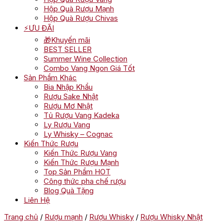
Hộp Quà Rượu Mạnh
Hộp Quà Rượu Chivas
⚡ƯU ĐÃI
🎁Khuyến mãi
BEST SELLER
Summer Wine Collection
Combo Vang Ngon Giá Tốt
Sản Phẩm Khác
Bia Nhập Khẩu
Rượu Sake Nhật
Rượu Mơ Nhật
Tủ Rượu Vang Kadeka
Ly Rượu Vang
Ly Whisky – Cognac
Kiến Thức Rượu
Kiến Thức Rượu Vang
Kiến Thức Rượu Mạnh
Top Sản Phẩm HOT
Công thức pha chế rượu
Blog Quà Tặng
Liên Hệ
Trang chủ
/
Rượu mạnh
/
Rượu Whisky
/
Rượu Whisky Nhật