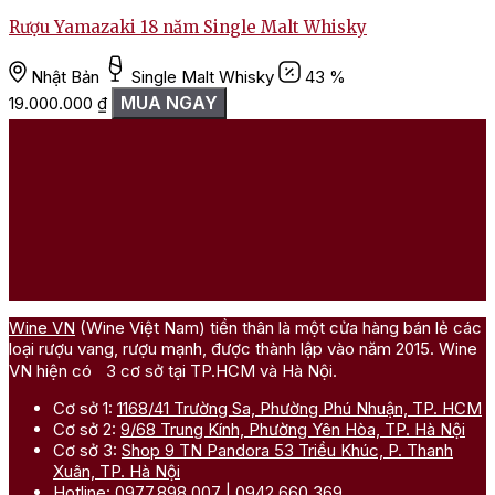
Rượu Yamazaki 18 năm Single Malt Whisky
Nhật Bản
Single Malt Whisky
43 %
MUA NGAY
19.000.000
₫
Wine VN
(Wine Việt Nam) tiền thân là một cửa hàng bán lẻ các
loại rượu vang, rượu mạnh, được thành lập vào năm 2015. Wine
VN hiện có 3 cơ sở tại TP.HCM và Hà Nội.
Cơ sở 1:
1168/41 Trường Sa, Phường Phú Nhuận, TP. HCM
Cơ sở 2:
9/68 Trung Kính, Phường Yên Hòa, TP. Hà Nội
Cơ sở 3:
Shop 9 TN Pandora 53 Triều Khúc, P. Thanh
Xuân, TP. Hà Nội
Hotline:
0977.898.007
|
0942.660.369