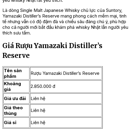
yêu whisky Nhật rất yêu thích.
Là dòng Single Malt Japanese Whisky chủ lực của Suntory,
Yamazaki Distiller’s Reserve mang phong cách mềm mại, tinh
tế nhưng vẫn có độ đậm đà và chiều sâu đáng chú ý, phù hợp
cho cả người mới bắt đầu khám phá whisky Nhật lẫn người yêu
thích sưu tầm.
Giá Rượu Yamazaki Distiller’s
Reserve
Tên sản
Rượu Yamazaki Distiller’s Reserve
phẩm
Khoảng
2.850.000 đ
giá
Giá ưu đãi
Liên hệ
Giá theo
Liên hệ
thùng
Giá sỉ
Liên hệ