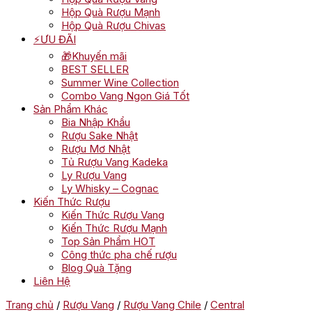
Hộp Quà Rượu Mạnh
Hộp Quà Rượu Chivas
⚡ƯU ĐÃI
🎁Khuyến mãi
BEST SELLER
Summer Wine Collection
Combo Vang Ngon Giá Tốt
Sản Phẩm Khác
Bia Nhập Khẩu
Rượu Sake Nhật
Rượu Mơ Nhật
Tủ Rượu Vang Kadeka
Ly Rượu Vang
Ly Whisky – Cognac
Kiến Thức Rượu
Kiến Thức Rượu Vang
Kiến Thức Rượu Mạnh
Top Sản Phẩm HOT
Công thức pha chế rượu
Blog Quà Tặng
Liên Hệ
Trang chủ
/
Rượu Vang
/
Rượu Vang Chile
/
Central