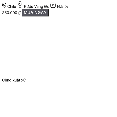
Chile
Rượu Vang Đỏ
14.5 %
MUA NGAY
350.000
₫
Cùng xuất xứ
G