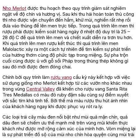
Nho Merlot
được thu hoạch theo quy trình giám sát nghiêm
ngặt về độ chín và hương vị. Sau khi thu hái hoàn toàn thủ công
thì nho được vận chuyển đến hầm, khử mùi, nghiền rất nhẹ rồi
đưa vào thùng để lên men trực tiếp. Trong quá trình lên men thì
rượu phải được kiểm soát hàng ngày ở nhiệt độ duy trì là 25 –
28 độ C để quá trình lên men và chiết xuất diễn ra trơn tru hơn.
Khi quá trình lên men rượu kết thúc thì quá trình lên men
Malolactic xảy ra một cách tự nhiên để tìm kiếm sự phát triển
của hương thơm cùng độ phức tạp trong miệng. Sự pha trộn
cuối cùng được ủ với gỗ sồi Pháp trong thùng thép không gỉ
sau đó mới được đem đóng chai.
Chính bởi quy trình làm
rượu vang
cầu kỳ này kết hợp với việc
sử dụng giống nho Merlot kết hợp từ các vườn nho khác nhau
trong vùng
Central Valley
đã khiến cho rượu vang Santa Rita
Tres Medallas có màu đỏ ruby đậm sâu cùng sự điểm xuyết
với sắc tím khá tinh tế. Bởi thế mà màu rượu thu hút ánh nhìn
của khách hàng ngay khi được phục vụ rót ra ly.
Các loại trái cây màu đen nổi bật như mùi quả mận chín, quả
dâu đen sẽ chiếm ưu thế mạnh mẽ trên vùng mũi khiến thực
khách như được mở rộng cảm xúc của mình hơn. Vòm miệng lại
là sự phát triển đồ sộ của mùi nho chín hòa quyện cùng mùi trái