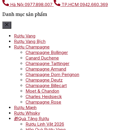
Hà Nội
0977.898.007
TP.HCM
0942.660.369
Danh mục sản phẩm
Rượu Vang
Rượu Vang Bịch
Rượu Champagne
Champagne Bollinger
Canard Duchene
Champagne Taittinger
Champagne Armand
Champagne Dom Perignon
Champagne Deutz
Champagne Billecart
Moet & Chandon
Charles Heidsieck
Champagne Rose
Rượu Mạnh
Rượu Whisky
🎁Quà Tặng Rượu
Rượu Linh Vật 2026
Hộp Quà Rượu Vang