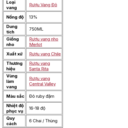
Loại
Rượu Vang Đỏ
vang
Nồng độ
13%
Dung
750ML
tích
Giống
Rượu vang nho
nho
Merlot
Xuất xứ
Rượu vang Chile
Thương
Rượu vang
hiệu
Santa Rita
Vùng
Rượu vang
làm
Central Valley
vang
Màu sắc
Đỏ ruby đậm
Nhiệt độ
16-18 độ
phục vụ
Quy
6 Chai / Thùng
cách