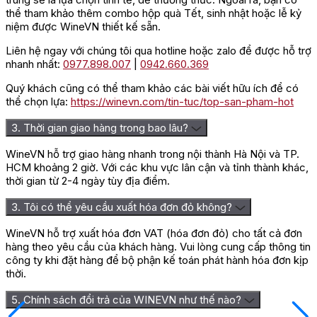
thể tham khảo thêm combo hộp quà Tết, sinh nhật hoặc lễ kỷ
niệm được WineVN thiết kế sẵn.
Liên hệ ngay với chúng tôi qua hotline hoặc zalo để được hỗ trợ
nhanh nhất:
0977.898.007
|
0942.660.369
Quý khách cũng có thể tham khảo các bài viết hữu ích để có
thể chọn lựa:
https://winevn.com/tin-tuc/top-san-pham-hot
3. Thời gian giao hàng trong bao lâu?
WineVN hỗ trợ giao hàng nhanh trong nội thành Hà Nội và TP.
HCM khoảng 2 giờ. Với các khu vực lân cận và tỉnh thành khác,
thời gian từ 2-4 ngày tùy địa điểm.
3. Tôi có thể yêu cầu xuất hóa đơn đỏ không?
WineVN hỗ trợ xuất hóa đơn VAT (hóa đơn đỏ) cho tất cả đơn
hàng theo yêu cầu của khách hàng. Vui lòng cung cấp thông tin
công ty khi đặt hàng để bộ phận kế toán phát hành hóa đơn kịp
thời.
5. Chính sách đổi trả của WINEVN như thế nào?