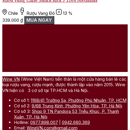
Rượu Vang Chile Santa Rita 3 Tres Medallas
Chile
Rượu Vang Đỏ
13 %
MUA NGAY
339.000
₫
Wine VN
(Wine Việt Nam) tiền thân là một cửa hàng bán lẻ các
loại rượu vang, rượu mạnh, được thành lập vào năm 2015. Wine
VN hiện có 3 cơ sở tại TP.HCM và Hà Nội.
Cơ sở 1:
1168/41 Trường Sa, Phường Phú Nhuận, TP. HCM
Cơ sở 2:
9/68 Trung Kính, Phường Yên Hòa, TP. Hà Nội
Cơ sở 3:
Shop 9 TN Pandora 53 Triều Khúc, P. Thanh
Xuân, TP. Hà Nội
Hotline:
0977.898.007
|
0942.660.369
Email:
WineVN.com@gmail.com