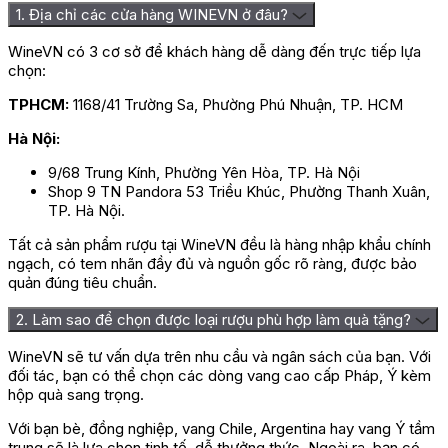
1. Địa chỉ các cửa hàng WINEVN ở đâu?
WineVN có 3 cơ sở để khách hàng dễ dàng đến trực tiếp lựa
chọn:
TPHCM:
1168/41 Trường Sa, Phường Phú Nhuận, TP. HCM
Hà Nội:
9/68 Trung Kính, Phường Yên Hòa, TP. Hà Nội
Shop 9 TN Pandora 53 Triều Khúc, Phường Thanh Xuân,
TP. Hà Nội.
Tất cả sản phẩm rượu tại WineVN đều là hàng nhập khẩu chính
ngạch, có tem nhãn đầy đủ và nguồn gốc rõ ràng, được bảo
quản đúng tiêu chuẩn.
2. Làm sao để chọn được loại rượu phù hợp làm quà tặng?
WineVN sẽ tư vấn dựa trên nhu cầu và ngân sách của bạn. Với
đối tác, bạn có thể chọn các dòng vang cao cấp Pháp, Ý kèm
hộp quà sang trọng.
Với bạn bè, đồng nghiệp, vang Chile, Argentina hay vang Ý tầm
trung sẽ là lựa chọn tinh tế, dễ thưởng thức. Ngoài ra, bạn có