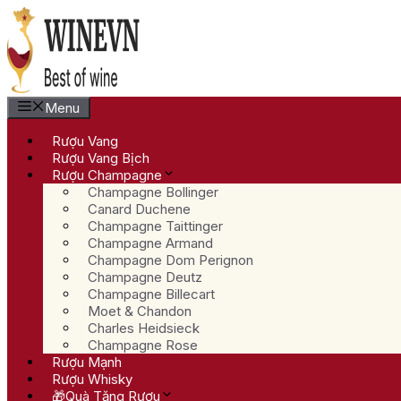
Chuyển
đến
nội
dung
Menu
Rượu Vang
Rượu Vang Bịch
Rượu Champagne
Champagne Bollinger
Canard Duchene
Champagne Taittinger
Champagne Armand
Champagne Dom Perignon
Champagne Deutz
Champagne Billecart
Moet & Chandon
Charles Heidsieck
Champagne Rose
Rượu Mạnh
Rượu Whisky
🎁Quà Tặng Rượu