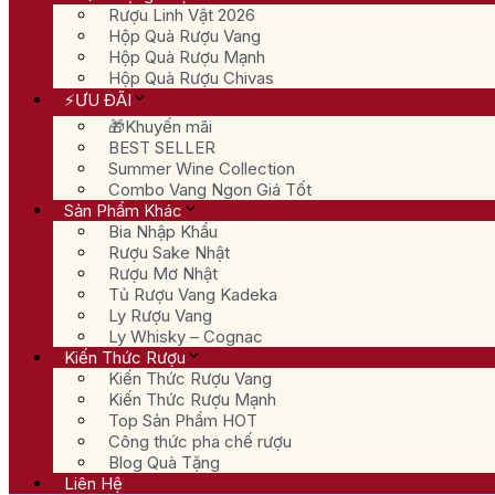
Rượu Linh Vật 2026
Hộp Quà Rượu Vang
Hộp Quà Rượu Mạnh
Hộp Quà Rượu Chivas
⚡ƯU ĐÃI
🎁Khuyến mãi
BEST SELLER
Summer Wine Collection
Combo Vang Ngon Giá Tốt
Sản Phẩm Khác
Bia Nhập Khẩu
Rượu Sake Nhật
Rượu Mơ Nhật
Tủ Rượu Vang Kadeka
Ly Rượu Vang
Ly Whisky – Cognac
Kiến Thức Rượu
Kiến Thức Rượu Vang
Kiến Thức Rượu Mạnh
Top Sản Phẩm HOT
Công thức pha chế rượu
Blog Quà Tặng
Liên Hệ