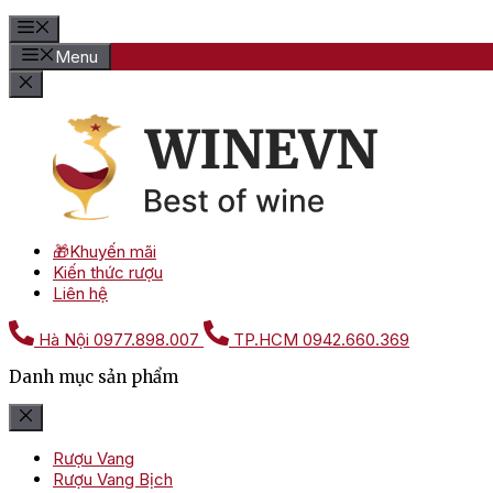
Menu
🎁Khuyến mãi
Kiến thức rượu
Liên hệ
Hà Nội
0977.898.007
TP.HCM
0942.660.369
Danh mục sản phẩm
Rượu Vang
Rượu Vang Bịch