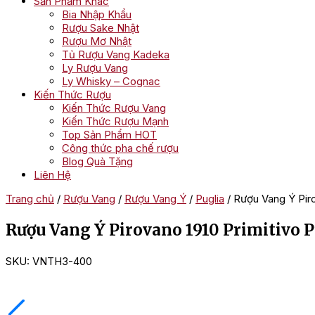
Sản Phẩm Khác
Bia Nhập Khẩu
Rượu Sake Nhật
Rượu Mơ Nhật
Tủ Rượu Vang Kadeka
Ly Rượu Vang
Ly Whisky – Cognac
Kiến Thức Rượu
Kiến Thức Rượu Vang
Kiến Thức Rượu Mạnh
Top Sản Phẩm HOT
Công thức pha chế rượu
Blog Quà Tặng
Liên Hệ
Trang chủ
/
Rượu Vang
/
Rượu Vang Ý
/
Puglia
/ Rượu Vang Ý Piro
Rượu Vang Ý Pirovano 1910 Primitivo P
SKU:
VNTH3-400