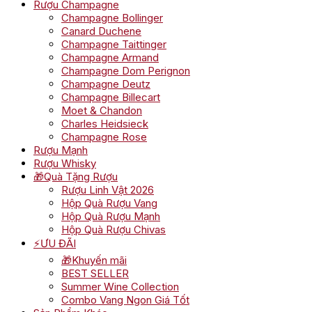
Rượu Champagne
Champagne Bollinger
Canard Duchene
Champagne Taittinger
Champagne Armand
Champagne Dom Perignon
Champagne Deutz
Champagne Billecart
Moet & Chandon
Charles Heidsieck
Champagne Rose
Rượu Mạnh
Rượu Whisky
🎁Quà Tặng Rượu
Rượu Linh Vật 2026
Hộp Quà Rượu Vang
Hộp Quà Rượu Mạnh
Hộp Quà Rượu Chivas
⚡ƯU ĐÃI
🎁Khuyến mãi
BEST SELLER
Summer Wine Collection
Combo Vang Ngon Giá Tốt