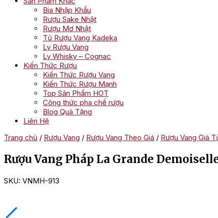
Sản Phẩm Khác
Bia Nhập Khẩu
Rượu Sake Nhật
Rượu Mơ Nhật
Tủ Rượu Vang Kadeka
Ly Rượu Vang
Ly Whisky – Cognac
Kiến Thức Rượu
Kiến Thức Rượu Vang
Kiến Thức Rượu Mạnh
Top Sản Phẩm HOT
Công thức pha chế rượu
Blog Quà Tặng
Liên Hệ
Trang chủ
/
Rượu Vang
/
Rượu Vang Theo Giá
/
Rượu Vang Giá Từ
Rượu Vang Pháp La Grande Demoiselle
SKU:
VNMH-913