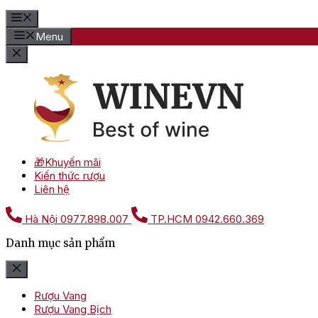
Menu
🎁Khuyến mãi
Kiến thức rượu
Liên hệ
Hà Nội
0977.898.007
TP.HCM
0942.660.369
Danh mục sản phẩm
Rượu Vang
Rượu Vang Bịch