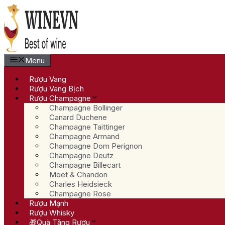
Chuyển
đến
nội
dung
Menu
Rượu Vang
Rượu Vang Bịch
Rượu Champagne
Champagne Bollinger
Canard Duchene
Champagne Taittinger
Champagne Armand
Champagne Dom Perignon
Champagne Deutz
Champagne Billecart
Moet & Chandon
Charles Heidsieck
Champagne Rose
Rượu Mạnh
Rượu Whisky
🎁Quà Tặng Rượu