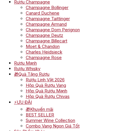
Rượu Champagne
Champagne Bollinger
Canard Duchene
Champagne Taittinger
Champagne Armand
Champagne Dom Perignon
Champagne Deutz
Champagne Billecart
Moet & Chandon
Charles Heidsieck
Champagne Rose
Rượu Mạnh
Rượu Whisky
🎁Quà Tặng Rượu
Rượu Linh Vật 2026
Hộp Quà Rượu Vang
Hộp Quà Rượu Mạnh
Hộp Quà Rượu Chivas
⚡ƯU ĐÃI
🎁Khuyến mãi
BEST SELLER
Summer Wine Collection
Combo Vang Ngon Giá Tốt