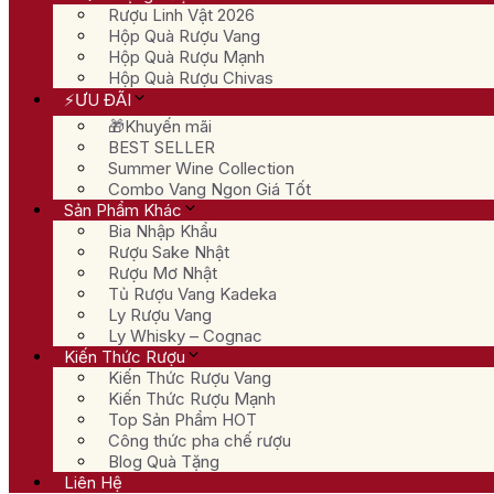
Rượu Linh Vật 2026
Hộp Quà Rượu Vang
Hộp Quà Rượu Mạnh
Hộp Quà Rượu Chivas
⚡ƯU ĐÃI
🎁Khuyến mãi
BEST SELLER
Summer Wine Collection
Combo Vang Ngon Giá Tốt
Sản Phẩm Khác
Bia Nhập Khẩu
Rượu Sake Nhật
Rượu Mơ Nhật
Tủ Rượu Vang Kadeka
Ly Rượu Vang
Ly Whisky – Cognac
Kiến Thức Rượu
Kiến Thức Rượu Vang
Kiến Thức Rượu Mạnh
Top Sản Phẩm HOT
Công thức pha chế rượu
Blog Quà Tặng
Liên Hệ