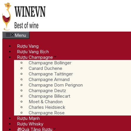
Chuyển
đến
nội
dung
Menu
Rượu Vang
Rượu Vang Bịch
Rượu Champagne
Champagne Bollinger
Canard Duchene
Champagne Taittinger
Champagne Armand
Champagne Dom Perignon
Champagne Deutz
Champagne Billecart
Moet & Chandon
Charles Heidsieck
Champagne Rose
Rượu Mạnh
Rượu Whisky
🎁Quà Tặng Rượu