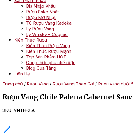
Sản Phẩm Khác
Bia Nhập Khẩu
Rượu Sake Nhật
Rượu Mơ Nhật
Tủ Rượu Vang Kadeka
Ly Rượu Vang
Ly Whisky – Cognac
Kiến Thức Rượu
Kiến Thức Rượu Vang
Kiến Thức Rượu Mạnh
Top Sản Phẩm HOT
Công thức pha chế rượu
Blog Quà Tặng
Liên Hệ
Trang chủ
/
Rượu Vang
/
Rượu Vang Theo Giá
/
Rượu vang dưới 
Rượu Vang Chile Palena Cabernet Sau
SKU:
VNTH-250