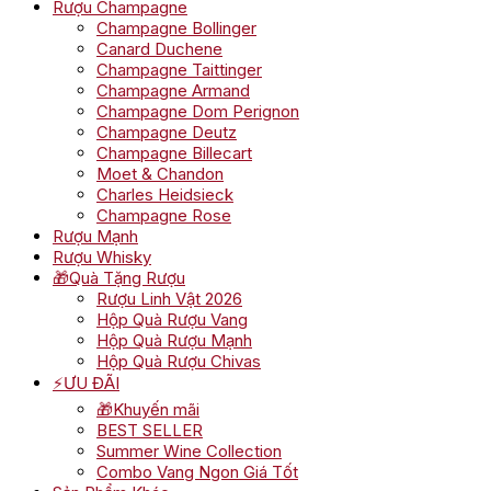
Rượu Champagne
Champagne Bollinger
Canard Duchene
Champagne Taittinger
Champagne Armand
Champagne Dom Perignon
Champagne Deutz
Champagne Billecart
Moet & Chandon
Charles Heidsieck
Champagne Rose
Rượu Mạnh
Rượu Whisky
🎁Quà Tặng Rượu
Rượu Linh Vật 2026
Hộp Quà Rượu Vang
Hộp Quà Rượu Mạnh
Hộp Quà Rượu Chivas
⚡ƯU ĐÃI
🎁Khuyến mãi
BEST SELLER
Summer Wine Collection
Combo Vang Ngon Giá Tốt