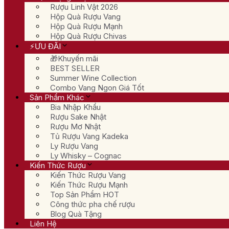
Rượu Linh Vật 2026
Hộp Quà Rượu Vang
Hộp Quà Rượu Mạnh
Hộp Quà Rượu Chivas
⚡ƯU ĐÃI
🎁Khuyến mãi
BEST SELLER
Summer Wine Collection
Combo Vang Ngon Giá Tốt
Sản Phẩm Khác
Bia Nhập Khẩu
Rượu Sake Nhật
Rượu Mơ Nhật
Tủ Rượu Vang Kadeka
Ly Rượu Vang
Ly Whisky – Cognac
Kiến Thức Rượu
Kiến Thức Rượu Vang
Kiến Thức Rượu Mạnh
Top Sản Phẩm HOT
Công thức pha chế rượu
Blog Quà Tặng
Liên Hệ