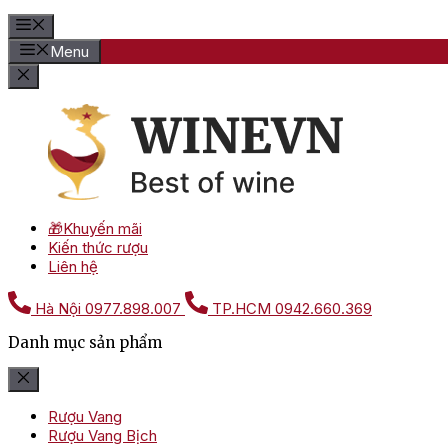
Menu
🎁Khuyến mãi
Kiến thức rượu
Liên hệ
Hà Nội
0977.898.007
TP.HCM
0942.660.369
Danh mục sản phẩm
Rượu Vang
Rượu Vang Bịch