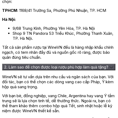
chọn:
TPHCM:
1168/41 Trường Sa, Phường Phú Nhuận, TP. HCM
Hà Nội:
9/68 Trung Kính, Phường Yên Hòa, TP. Hà Nội
Shop 9 TN Pandora 53 Triều Khúc, Phường Thanh Xuân,
TP. Hà Nội.
Tất cả sản phẩm rượu tại WineVN đều là hàng nhập khẩu chính
ngạch, có tem nhãn đầy đủ và nguồn gốc rõ ràng, được bảo
quản đúng tiêu chuẩn.
2. Làm sao để chọn được loại rượu phù hợp làm quà tặng?
WineVN sẽ tư vấn dựa trên nhu cầu và ngân sách của bạn. Với
đối tác, bạn có thể chọn các dòng vang cao cấp Pháp, Ý kèm
hộp quà sang trọng.
Với bạn bè, đồng nghiệp, vang Chile, Argentina hay vang Ý tầm
trung sẽ là lựa chọn tinh tế, dễ thưởng thức. Ngoài ra, bạn có
thể tham khảo thêm combo hộp quà Tết, sinh nhật hoặc lễ kỷ
niệm được WineVN thiết kế sẵn.