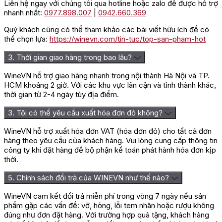
Liên hệ ngay với chúng tôi qua hotline hoặc zalo để được hỗ trợ
nhanh nhất:
0977.898.007
|
0942.660.369
Quý khách cũng có thể tham khảo các bài viết hữu ích để có
thể chọn lựa:
https://winevn.com/tin-tuc/top-san-pham-hot
3. Thời gian giao hàng trong bao lâu?
WineVN hỗ trợ giao hàng nhanh trong nội thành Hà Nội và TP.
HCM khoảng 2 giờ. Với các khu vực lân cận và tỉnh thành khác,
thời gian từ 2-4 ngày tùy địa điểm.
3. Tôi có thể yêu cầu xuất hóa đơn đỏ không?
WineVN hỗ trợ xuất hóa đơn VAT (hóa đơn đỏ) cho tất cả đơn
hàng theo yêu cầu của khách hàng. Vui lòng cung cấp thông tin
công ty khi đặt hàng để bộ phận kế toán phát hành hóa đơn kịp
thời.
5. Chính sách đổi trả của WINEVN như thế nào?
WineVN cam kết đổi trả miễn phí trong vòng 7 ngày nếu sản
phẩm gặp các vấn đề: vỡ, hỏng, lỗi tem nhãn hoặc rượu không
đúng như đơn đặt hàng. Với trường hợp quà tặng, khách hàng