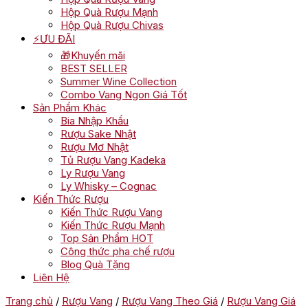
Hộp Quà Rượu Mạnh
Hộp Quà Rượu Chivas
⚡ƯU ĐÃI
🎁Khuyến mãi
BEST SELLER
Summer Wine Collection
Combo Vang Ngon Giá Tốt
Sản Phẩm Khác
Bia Nhập Khẩu
Rượu Sake Nhật
Rượu Mơ Nhật
Tủ Rượu Vang Kadeka
Ly Rượu Vang
Ly Whisky – Cognac
Kiến Thức Rượu
Kiến Thức Rượu Vang
Kiến Thức Rượu Mạnh
Top Sản Phẩm HOT
Công thức pha chế rượu
Blog Quà Tặng
Liên Hệ
Trang chủ
/
Rượu Vang
/
Rượu Vang Theo Giá
/
Rượu Vang Giá