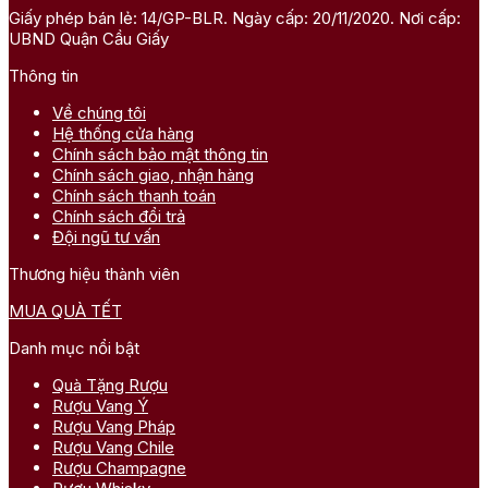
Giấy phép bán lẻ: 14/GP-BLR. Ngày cấp: 20/11/2020. Nơi cấp:
UBND Quận Cầu Giấy
Thông tin
Về chúng tôi
Hệ thống cửa hàng
Chính sách bảo mật thông tin
Chính sách giao, nhận hàng
Chính sách thanh toán
Chính sách đổi trả
Đội ngũ tư vấn
Thương hiệu thành viên
MUA QUÀ TẾT
Danh mục nổi bật
Quà Tặng Rượu
Rượu Vang Ý
Rượu Vang Pháp
Rượu Vang Chile
Rượu Champagne