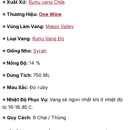
⭐ Xuất Xứ:
Rượu vang Chile
⭐ Thương Hiệu:
One Wine
⭐
Vùng Làm Vang
:
Maipo Valley
⭐
Loại Vang:
Rượu Vang Đỏ
⭐ Giống Nho:
Syrah
⭐ Nồng Độ:
14 %
⭐
Dung Tích:
750 ML
⭐
Màu Sắc:
Đỏ ruby
⭐
Nhiệt Độ Phục Vụ:
Vang sẽ ngon nhất khi ở nhiệt độ
từ 16-18 độ C.
⭐
Quy Cách:
6 Chai / Thùng