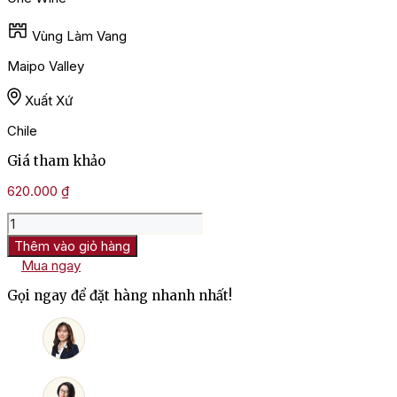
Vùng Làm Vang
Maipo Valley
Xuất Xứ
Chile
Giá tham khảo
620.000
₫
Rượu
Vang
Thêm vào giỏ hàng
Chile
Mua ngay
One
Wine
Gọi ngay để đặt hàng nhanh nhất!
Gran
Reserva
Syrah
số
lượng