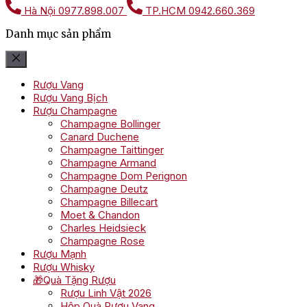
Hà Nội
0977.898.007
TP.HCM
0942.660.369
Danh mục sản phẩm
Rượu Vang
Rượu Vang Bịch
Rượu Champagne
Champagne Bollinger
Canard Duchene
Champagne Taittinger
Champagne Armand
Champagne Dom Perignon
Champagne Deutz
Champagne Billecart
Moet & Chandon
Charles Heidsieck
Champagne Rose
Rượu Mạnh
Rượu Whisky
🎁Quà Tặng Rượu
Rượu Linh Vật 2026
Hộp Quà Rượu Vang