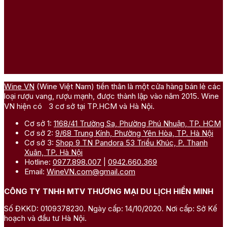
Wine VN
(Wine Việt Nam) tiền thân là một cửa hàng bán lẻ các
loại rượu vang, rượu mạnh, được thành lập vào năm 2015. Wine
VN hiện có 3 cơ sở tại TP.HCM và Hà Nội.
Cơ sở 1:
1168/41 Trường Sa, Phường Phú Nhuận, TP. HCM
Cơ sở 2:
9/68 Trung Kính, Phường Yên Hòa, TP. Hà Nội
Cơ sở 3:
Shop 9 TN Pandora 53 Triều Khúc, P. Thanh
Xuân, TP. Hà Nội
Hotline:
0977.898.007
|
0942.660.369
Email:
WineVN.com@gmail.com
CÔNG TY TNHH MTV THƯƠNG MẠI DU LỊCH HIỀN MINH
Số ĐKKD: 0109378230. Ngày cấp: 14/10/2020. Nơi cấp: Sở Kế
hoạch và đầu tư Hà Nội.