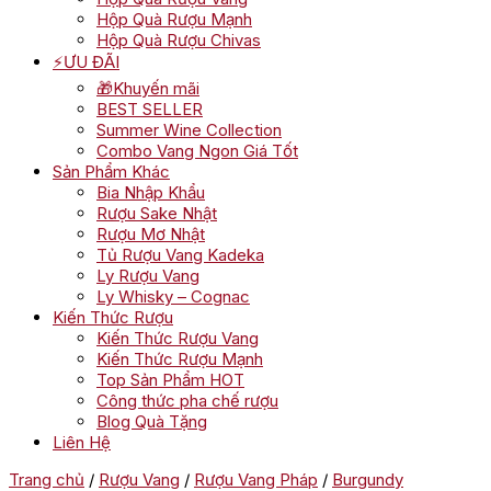
Hộp Quà Rượu Mạnh
Hộp Quà Rượu Chivas
⚡ƯU ĐÃI
🎁Khuyến mãi
BEST SELLER
Summer Wine Collection
Combo Vang Ngon Giá Tốt
Sản Phẩm Khác
Bia Nhập Khẩu
Rượu Sake Nhật
Rượu Mơ Nhật
Tủ Rượu Vang Kadeka
Ly Rượu Vang
Ly Whisky – Cognac
Kiến Thức Rượu
Kiến Thức Rượu Vang
Kiến Thức Rượu Mạnh
Top Sản Phẩm HOT
Công thức pha chế rượu
Blog Quà Tặng
Liên Hệ
Trang chủ
/
Rượu Vang
/
Rượu Vang Pháp
/
Burgundy