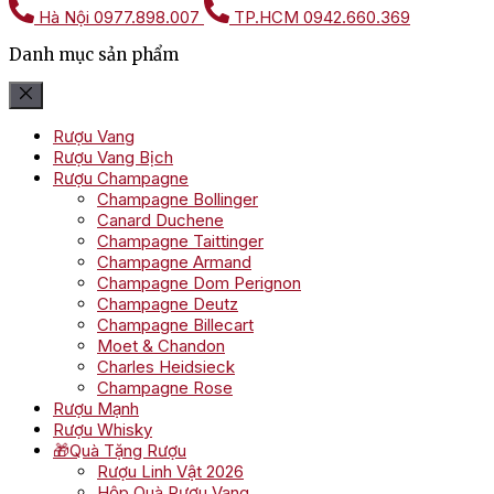
Hà Nội
0977.898.007
TP.HCM
0942.660.369
Danh mục sản phẩm
Rượu Vang
Rượu Vang Bịch
Rượu Champagne
Champagne Bollinger
Canard Duchene
Champagne Taittinger
Champagne Armand
Champagne Dom Perignon
Champagne Deutz
Champagne Billecart
Moet & Chandon
Charles Heidsieck
Champagne Rose
Rượu Mạnh
Rượu Whisky
🎁Quà Tặng Rượu
Rượu Linh Vật 2026
Hộp Quà Rượu Vang