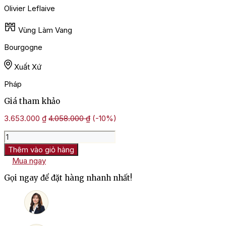
Olivier Leflaive
Vùng Làm Vang
Bourgogne
Xuất Xứ
Pháp
Giá tham khảo
3.653.000
₫
4.058.000
₫
(-10%)
Rượu
Vang
Thêm vào giỏ hàng
Olivier
Mua ngay
Leflaive
Meursault
Gọi ngay để đặt hàng nhanh nhất!
1Er
Cru
Blagny
Sous
le