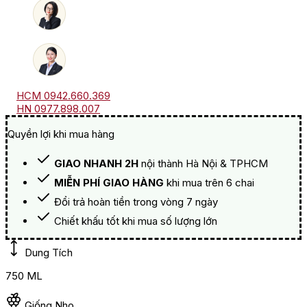
Dos
D’Ane
số
lượng
HCM 0942.660.369
HN 0977.898.007
Quyền lợi khi mua hàng
GIAO NHANH 2H
nội thành Hà Nội & TPHCM
MIỄN PHÍ GIAO HÀNG
khi mua trên 6 chai
Đổi trả hoàn tiền trong vòng 7 ngày
Chiết khấu tốt khi mua số lượng lớn
Dung Tích
750 ML
Giống Nho