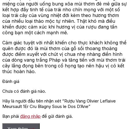
miệng của người uống bung xõa mùi thơm đê mê giữa sự
kết hợp đầy tinh tế của trái nho chín mọng với một số
loại trái cây của vùng nhiệt đới kèm theo hương thơm
của nhiều loại thảo mộc tự nhiên. Thật khó mà điều
khiển được cảm xúc khi hương vị của rượu đang tấn
công bạn một cách mạnh mẽ.
Cảm giác tuyệt vời nhất khiến cho thực khách không thể
quên được đó là mùi thơm của gỗ sồi thoang thoảng
được điểm xuyết với chút vị chua nhẹ nhàng điển hình
của dòng vang trắng Pháp và tăng tiến với mùi thơm trái
cây lắng đọng bên trong cổ họng tạo nên hậu vị có kết
thúc hoàn hảo.
Đánh giá
Chưa có đánh giá nào.
Hãy là người đầu tiên nhận xét “Rượu Vang Olivier Leflaive
Meursault 1Er Cru Blagny Sous le Dos D’Ane”
Bạn phải
đăng nhập
để gửi đánh giá.
Xem thêm