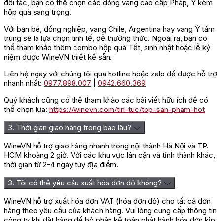
đối tác, bạn có thể chọn các dòng vang cao cấp Pháp, Ý kèm
hộp quà sang trọng.
Với bạn bè, đồng nghiệp, vang Chile, Argentina hay vang Ý tầm
trung sẽ là lựa chọn tinh tế, dễ thưởng thức. Ngoài ra, bạn có
thể tham khảo thêm combo hộp quà Tết, sinh nhật hoặc lễ kỷ
niệm được WineVN thiết kế sẵn.
Liên hệ ngay với chúng tôi qua hotline hoặc zalo để được hỗ trợ
nhanh nhất:
0977.898.007
|
0942.660.369
Quý khách cũng có thể tham khảo các bài viết hữu ích để có
thể chọn lựa:
https://winevn.com/tin-tuc/top-san-pham-hot
3. Thời gian giao hàng trong bao lâu?
WineVN hỗ trợ giao hàng nhanh trong nội thành Hà Nội và TP.
HCM khoảng 2 giờ. Với các khu vực lân cận và tỉnh thành khác,
thời gian từ 2-4 ngày tùy địa điểm.
3. Tôi có thể yêu cầu xuất hóa đơn đỏ không?
WineVN hỗ trợ xuất hóa đơn VAT (hóa đơn đỏ) cho tất cả đơn
hàng theo yêu cầu của khách hàng. Vui lòng cung cấp thông tin
công ty khi đặt hàng để bộ phận kế toán phát hành hóa đơn kịp