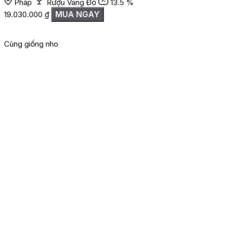
Pháp
Rượu Vang Đỏ
13.5 %
MUA NGAY
19.030.000
₫
Cùng giống nho