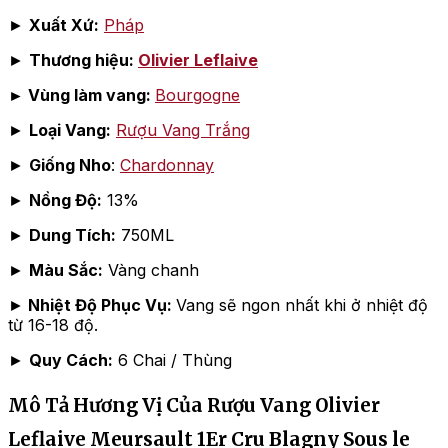
►
Xuất Xứ:
Pháp
►
Thương hiệu:
Olivier Leflaive
► Vùng làm vang:
Bourgogne
►
Loại Vang:
Rượu Vang Trắng
►
Giống Nho
:
Chardonnay
►
Nồng Độ:
13%
►
Dung Tích:
750ML
►
Màu Sắc:
Vàng chanh
►
Nhiệt Độ Phục Vụ:
Vang sẽ ngon nhất khi ở nhiệt độ
từ 16-18 độ.
►
Quy Cách:
6 Chai / Thùng
Mô Tả Hương Vị Của Rượu Vang Olivier
Leflaive Meursault 1Er Cru Blagny Sous le