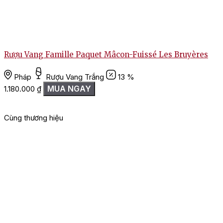
Rượu Vang Famille Paquet Mâcon-Fuissé Les Bruyères
T
Pháp
Rượu Vang Trắng
13 %
MUA NGAY
1.180.000
₫
Cùng thương hiệu