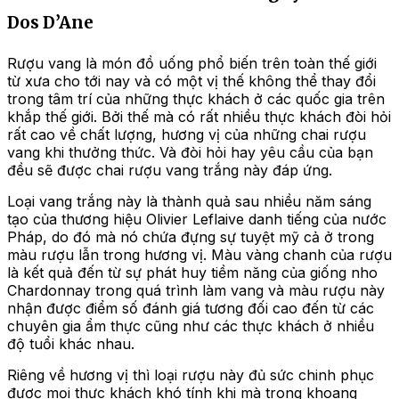
Dos D’Ane
Rượu vang là món đồ uống phổ biến trên toàn thế giới
từ xưa cho tới nay và có một vị thế không thể thay đổi
trong tâm trí của những thực khách ở các quốc gia trên
khắp thế giới. Bởi thế mà có rất nhiều thực khách đòi hỏi
rất cao về chất lượng, hương vị của những chai rượu
vang khi thưởng thức. Và đòi hỏi hay yêu cầu của bạn
đều sẽ được chai rượu vang trắng này đáp ứng.
Loại vang trắng này là thành quả sau nhiều năm sáng
tạo của thương hiệu Olivier Leflaive danh tiếng của nước
Pháp, do đó mà nó chứa đựng sự tuyệt mỹ cả ở trong
màu rượu lẫn trong hương vị. Màu vàng chanh của rượu
là kết quả đến từ sự phát huy tiềm năng của giống nho
Chardonnay trong quá trình làm vang và màu rượu này
nhận được điểm số đánh giá tương đối cao đến từ các
chuyên gia ẩm thực cũng như các thực khách ở nhiều
độ tuổi khác nhau.
Riêng về hương vị thì loại rượu này đủ sức chinh phục
được mọi thực khách khó tính khi mà trong khoang