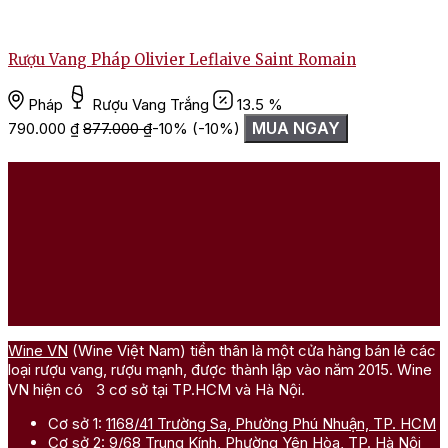
Rượu Vang Pháp Olivier Leflaive Saint Romain
R
Pháp
Rượu Vang Trắng
13.5 %
MUA NGAY
790.000
₫
877.000
₫
-10%
(-10%)
Wine VN
(Wine Việt Nam) tiền thân là một cửa hàng bán lẻ các
loại rượu vang, rượu mạnh, được thành lập vào năm 2015. Wine
VN hiện có 3 cơ sở tại TP.HCM và Hà Nội.
Cơ sở 1:
1168/41 Trường Sa, Phường Phú Nhuận, TP. HCM
Cơ sở 2:
9/68 Trung Kính, Phường Yên Hòa, TP. Hà Nội