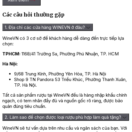
Các câu hỏi thường gặp
1. Địa chỉ các cửa hàng WINEVN ở đâu?
WineVN có 3 cơ sở để khách hàng dễ dàng đến trực tiếp lựa
chọn:
TPHCM:
1168/41 Trường Sa, Phường Phú Nhuận, TP. HCM
Hà Nội:
9/68 Trung Kính, Phường Yên Hòa, TP. Hà Nội
Shop 9 TN Pandora 53 Triều Khúc, Phường Thanh Xuân,
TP. Hà Nội.
Tất cả sản phẩm rượu tại WineVN đều là hàng nhập khẩu chính
ngạch, có tem nhãn đầy đủ và nguồn gốc rõ ràng, được bảo
quản đúng tiêu chuẩn.
2. Làm sao để chọn được loại rượu phù hợp làm quà tặng?
WineVN sẽ tư vấn dựa trên nhu cầu và ngân sách của bạn. Với