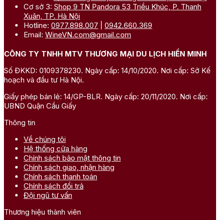
Cơ sở 3:
Shop 9 TN Pandora 53 Triều Khúc, P. Thanh
Xuân, TP. Hà Nội
Hotline:
0977.898.007
|
0942.660.369
Email:
WineVN.com@gmail.com
CÔNG TY TNHH MTV THƯƠNG MẠI DU LỊCH HIỀN MINH
Số ĐKKD: 0109378230. Ngày cấp: 14/10/2020. Nơi cấp: Sở Kế
hoạch và đầu tư Hà Nội.
Giấy phép bán lẻ: 14/GP-BLR. Ngày cấp: 20/11/2020. Nơi cấp:
UBND Quận Cầu Giấy
Thông tin
Về chúng tôi
Hệ thống cửa hàng
Chính sách bảo mật thông tin
Chính sách giao, nhận hàng
Chính sách thanh toán
Chính sách đổi trả
Đội ngũ tư vấn
Thương hiệu thành viên