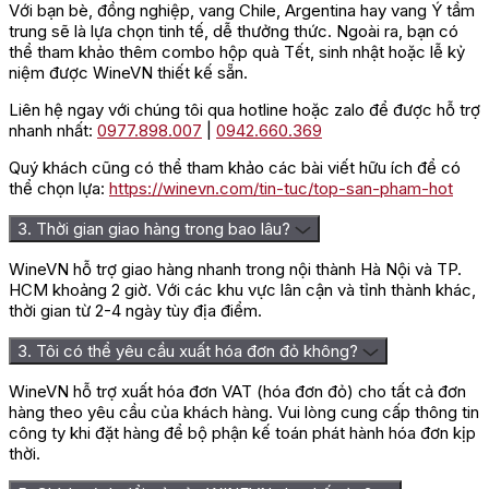
Với bạn bè, đồng nghiệp, vang Chile, Argentina hay vang Ý tầm
trung sẽ là lựa chọn tinh tế, dễ thưởng thức. Ngoài ra, bạn có
thể tham khảo thêm combo hộp quà Tết, sinh nhật hoặc lễ kỷ
niệm được WineVN thiết kế sẵn.
Liên hệ ngay với chúng tôi qua hotline hoặc zalo để được hỗ trợ
nhanh nhất:
0977.898.007
|
0942.660.369
Quý khách cũng có thể tham khảo các bài viết hữu ích để có
thể chọn lựa:
https://winevn.com/tin-tuc/top-san-pham-hot
3. Thời gian giao hàng trong bao lâu?
WineVN hỗ trợ giao hàng nhanh trong nội thành Hà Nội và TP.
HCM khoảng 2 giờ. Với các khu vực lân cận và tỉnh thành khác,
thời gian từ 2-4 ngày tùy địa điểm.
3. Tôi có thể yêu cầu xuất hóa đơn đỏ không?
WineVN hỗ trợ xuất hóa đơn VAT (hóa đơn đỏ) cho tất cả đơn
hàng theo yêu cầu của khách hàng. Vui lòng cung cấp thông tin
công ty khi đặt hàng để bộ phận kế toán phát hành hóa đơn kịp
thời.