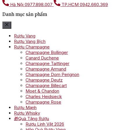
Hà Nội
0977.898.007
TP.HCM
0942.660.369
Danh mục sản phẩm
Rượu Vang
Rượu Vang Bịch
Rượu Champagne
Champagne Bollinger
Canard Duchene
Champagne Taittinger
Champagne Armand
Champagne Dom Perignon
Champagne Deutz
Champagne Billecart
Moet & Chandon
Charles Heidsieck
Champagne Rose
Rượu Mạnh
Rượu Whisky
🎁Quà Tặng Rượu
Rượu Linh Vật 2026
Hộp Quà Rượu Vang