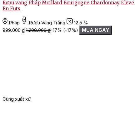
Rượu vang Pháp Moillard Bourgogne Chardonnay Eleve
En Futs
Pháp
Rượu Vang Trắng
12.5 %
MUA NGAY
999.000
₫
1.208.000
₫
-17%
(-17%)
Cùng xuất xứ
G