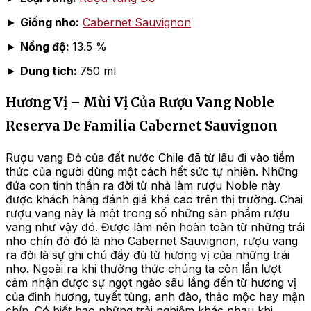
►
Giống nho:
Cabernet Sauvignon
►
Nồng độ:
13.5 %
►
Dung tích:
750 ml
Hương Vị – Mùi Vị Của Rượu Vang Noble
Reserva De Familia Cabernet Sauvignon
Rượu vang Đỏ của đất nước Chile đã từ lâu đi vào tiềm
thức của người dùng một cách hết sức tự nhiên. Những
đứa con tinh thần ra đời từ nhà làm rượu Noble này
được khách hàng đánh giá khá cao trên thị trường. Chai
rượu vang này là một trong số những sản phẩm rượu
vang như vậy đó. Được làm nên hoàn toàn từ những trái
nho chín đỏ đó là nho Cabernet Sauvignon, rượu vang
ra đời là sự ghi chú đầy đủ từ hương vị của những trái
nho. Ngoài ra khi thưởng thức chúng ta còn lần lượt
cảm nhận được sự ngọt ngào sâu lắng đến từ hương vị
của đinh hương, tuyết tùng, anh đào, thảo mộc hay mận
chín. Có biết bao những trải nghiệm khác nhau khi