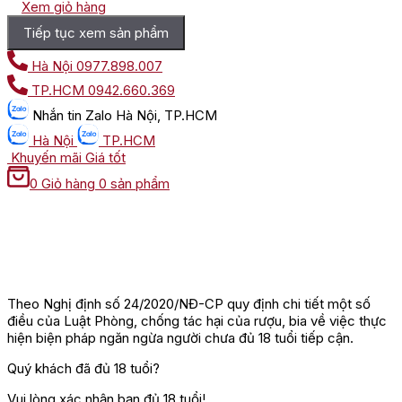
Xem giỏ hàng
Tiếp tục xem sản phẩm
Hà Nội
0977.898.007
TP.HCM
0942.660.369
Nhắn tin
Zalo Hà Nội, TP.HCM
Hà Nội
TP.HCM
Khuyến mãi
Giá tốt
0
Giỏ hàng
0 sản phẩm
Theo Nghị định số 24/2020/NĐ-CP quy định chi tiết một số
điều của Luật Phòng, chống tác hại của rượu, bia về việc thực
hiện biện pháp ngăn ngừa người chưa đủ 18 tuổi tiếp cận.
Quý khách đã đủ 18 tuổi?
Vui lòng xác nhận bạn đủ 18 tuổi!