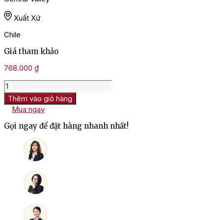
Xuất Xứ
Chile
Giá tham khảo
768.000
₫
Rượu
Vang
Thêm vào giỏ hàng
Chile
Mua ngay
Noble
Reserva
Gọi ngay để đặt hàng nhanh nhất!
De
Familia
Cabernet
Sauvignon
số
lượng