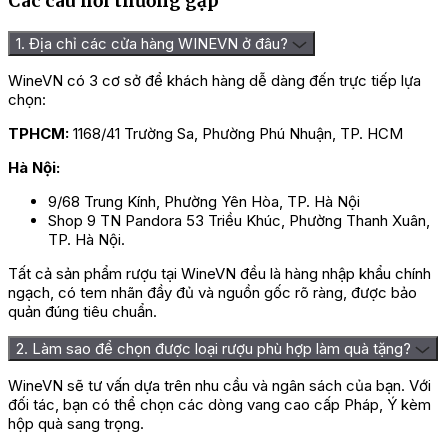
Các câu hỏi thường gặp
1. Địa chỉ các cửa hàng WINEVN ở đâu?
WineVN có 3 cơ sở để khách hàng dễ dàng đến trực tiếp lựa
chọn:
TPHCM:
1168/41 Trường Sa, Phường Phú Nhuận, TP. HCM
Hà Nội:
9/68 Trung Kính, Phường Yên Hòa, TP. Hà Nội
Shop 9 TN Pandora 53 Triều Khúc, Phường Thanh Xuân,
TP. Hà Nội.
Tất cả sản phẩm rượu tại WineVN đều là hàng nhập khẩu chính
ngạch, có tem nhãn đầy đủ và nguồn gốc rõ ràng, được bảo
quản đúng tiêu chuẩn.
2. Làm sao để chọn được loại rượu phù hợp làm quà tặng?
WineVN sẽ tư vấn dựa trên nhu cầu và ngân sách của bạn. Với
đối tác, bạn có thể chọn các dòng vang cao cấp Pháp, Ý kèm
hộp quà sang trọng.