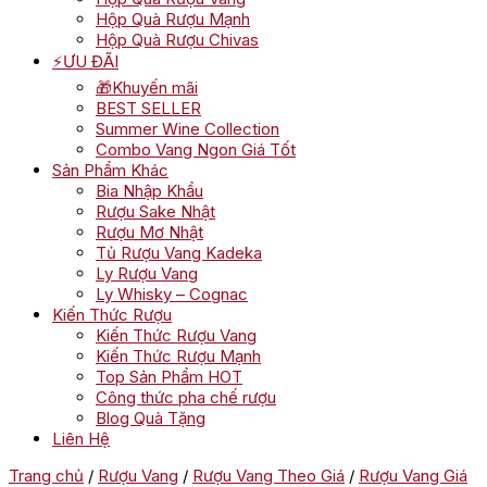
Hộp Quà Rượu Mạnh
Hộp Quà Rượu Chivas
⚡ƯU ĐÃI
🎁Khuyến mãi
BEST SELLER
Summer Wine Collection
Combo Vang Ngon Giá Tốt
Sản Phẩm Khác
Bia Nhập Khẩu
Rượu Sake Nhật
Rượu Mơ Nhật
Tủ Rượu Vang Kadeka
Ly Rượu Vang
Ly Whisky – Cognac
Kiến Thức Rượu
Kiến Thức Rượu Vang
Kiến Thức Rượu Mạnh
Top Sản Phẩm HOT
Công thức pha chế rượu
Blog Quà Tặng
Liên Hệ
Trang chủ
/
Rượu Vang
/
Rượu Vang Theo Giá
/
Rượu Vang Giá