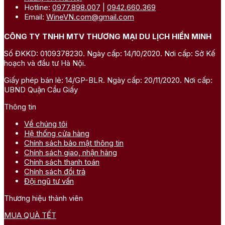
Hotline:
0977.898.007
|
0942.660.369
Email:
WineVN.com@gmail.com
CÔNG TY TNHH MTV THƯƠNG MẠI DU LỊCH HIỀN MINH
Số ĐKKD: 0109378230. Ngày cấp: 14/10/2020. Nơi cấp: Sở Kế
hoạch và đầu tư Hà Nội.
Giấy phép bán lẻ: 14/GP-BLR. Ngày cấp: 20/11/2020. Nơi cấp:
UBND Quận Cầu Giấy
Thông tin
Về chúng tôi
Hệ thống cửa hàng
Chính sách bảo mật thông tin
Chính sách giao, nhận hàng
Chính sách thanh toán
Chính sách đổi trả
Đội ngũ tư vấn
Thương hiệu thành viên
MUA QUÀ TẾT