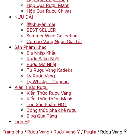
Hộp Quà Rượu Mạnh
Hộp Quà Rượu Chivas
⚡ƯU ĐÃI
🎁Khuyến mãi
BEST SELLER
Summer Wine Collection
Combo Vang Ngon Giá Tốt
Sản Phẩm Khác
Bia Nhập Khẩu
Rượu Sake Nhật
Rượu Mơ Nhật
Tủ Rượu Vang Kadeka
Ly Rượu Vang
Ly Whisky – Cognac
Kiến Thức Rượu
Kiến Thức Rượu Vang
Kiến Thức Rượu Mạnh
Top Sản Phẩm HOT
Công thức pha chế rượu
Blog Quà Tặng
Liên Hệ
Trang chủ
/
Rượu Vang
/
Rượu Vang Ý
/
Puglia
/ Rượu Vang Ý