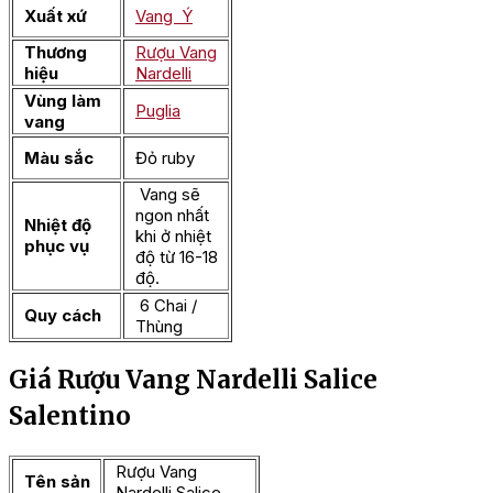
Xuất xứ
Vang Ý
Thương
Rượu Vang
hiệu
Nardelli
Vùng làm
Puglia
vang
Màu sắc
Đỏ ruby
Vang sẽ
ngon nhất
Nhiệt độ
khi ở nhiệt
phục vụ
độ từ 16-18
độ.
6 Chai /
Quy cách
Thùng
Giá Rượu Vang Nardelli Salice
Salentino
Rượu Vang
Tên sản
Nardelli Salice