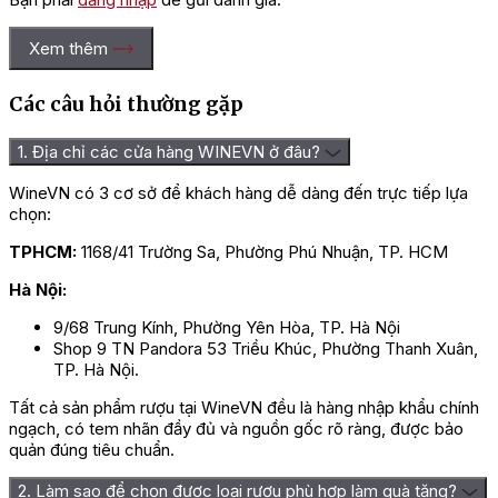
Xem thêm
Các câu hỏi thường gặp
1. Địa chỉ các cửa hàng WINEVN ở đâu?
WineVN có 3 cơ sở để khách hàng dễ dàng đến trực tiếp lựa
chọn:
TPHCM:
1168/41 Trường Sa, Phường Phú Nhuận, TP. HCM
Hà Nội:
9/68 Trung Kính, Phường Yên Hòa, TP. Hà Nội
Shop 9 TN Pandora 53 Triều Khúc, Phường Thanh Xuân,
TP. Hà Nội.
Tất cả sản phẩm rượu tại WineVN đều là hàng nhập khẩu chính
ngạch, có tem nhãn đầy đủ và nguồn gốc rõ ràng, được bảo
quản đúng tiêu chuẩn.
2. Làm sao để chọn được loại rượu phù hợp làm quà tặng?