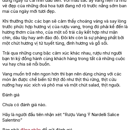
dùng ngay từ cái nhìn đầu tiên. Với màu sắc ấy vang hiện ra như
vẻ đẹp của những đoá hoa tươi đang nở rộ trước nắng sớm ban
mai của ngày mới tươi đẹp.
Khi thưởng thức các bạn sẽ cảm thấy choáng váng và say lòng
trước phức hợp hương vị của rượu vang, trong đó phải kể đến là
hương thơm của nho, của một số trái cây kết hợp như mận
chín, dâu tây hay anh đào đỏ. Đôi khi còn là sự phảng phất bởi
một chút hương vị từ tuyết tùng, đinh hương và gỗ sồi.
Trải qua những cung bậc cảm xúc khác nhau, rượu như người
bạn tri kỷ đồng hành cùng khách hàng trong tất cả những cuộc
vui hay chia sẻ nỗi buồn.
Vang muốn trở nên ngon hơn thì bạn nên dùng chúng với các
món ăn được chế biến từ thịt đỏ như thịt thú rừng, thịt cừu
nướng hay xúc xích và phô mai và một chút salad, thịt nguội.
Đánh giá
Chưa có đánh giá nào.
Hãy là người đầu tiên nhận xét “Rượu Vang Ý Nardelli Salice
Salentino”
Bạn phải
đăng nhập
để gửi đánh giá.