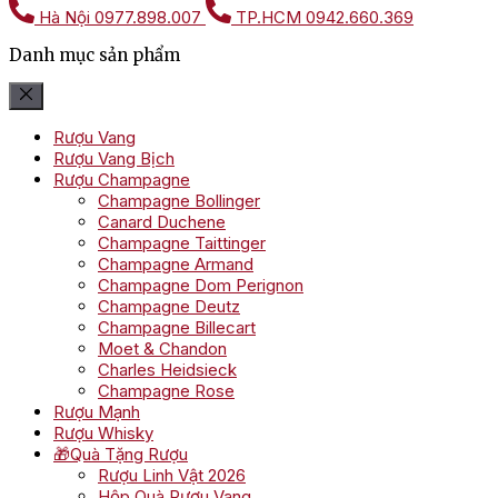
Hà Nội
0977.898.007
TP.HCM
0942.660.369
Danh mục sản phẩm
Rượu Vang
Rượu Vang Bịch
Rượu Champagne
Champagne Bollinger
Canard Duchene
Champagne Taittinger
Champagne Armand
Champagne Dom Perignon
Champagne Deutz
Champagne Billecart
Moet & Chandon
Charles Heidsieck
Champagne Rose
Rượu Mạnh
Rượu Whisky
🎁Quà Tặng Rượu
Rượu Linh Vật 2026
Hộp Quà Rượu Vang