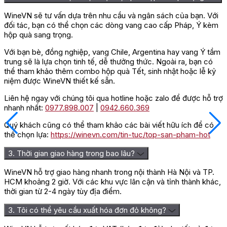
WineVN sẽ tư vấn dựa trên nhu cầu và ngân sách của bạn. Với
đối tác, bạn có thể chọn các dòng vang cao cấp Pháp, Ý kèm
hộp quà sang trọng.
Với bạn bè, đồng nghiệp, vang Chile, Argentina hay vang Ý tầm
trung sẽ là lựa chọn tinh tế, dễ thưởng thức. Ngoài ra, bạn có
thể tham khảo thêm combo hộp quà Tết, sinh nhật hoặc lễ kỷ
niệm được WineVN thiết kế sẵn.
Liên hệ ngay với chúng tôi qua hotline hoặc zalo để được hỗ trợ
nhanh nhất:
0977.898.007
|
0942.660.369
Quý khách cũng có thể tham khảo các bài viết hữu ích để có
thể chọn lựa:
https://winevn.com/tin-tuc/top-san-pham-hot
3. Thời gian giao hàng trong bao lâu?
WineVN hỗ trợ giao hàng nhanh trong nội thành Hà Nội và TP.
HCM khoảng 2 giờ. Với các khu vực lân cận và tỉnh thành khác,
thời gian từ 2-4 ngày tùy địa điểm.
3. Tôi có thể yêu cầu xuất hóa đơn đỏ không?