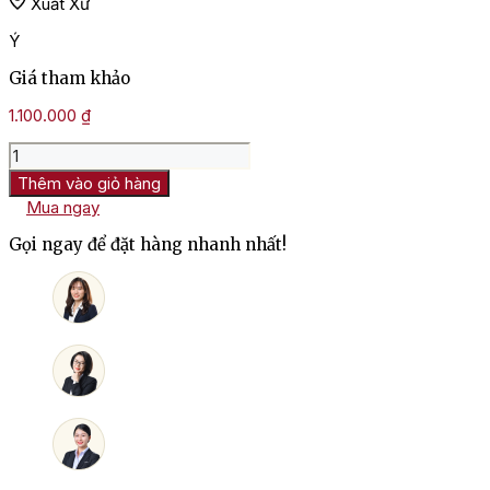
Xuất Xứ
Ý
Giá tham khảo
1.100.000
₫
Rượu
Vang
Thêm vào giỏ hàng
Ý
Mua ngay
Nardelli
Salice
Gọi ngay để đặt hàng nhanh nhất!
Salentino
số
lượng