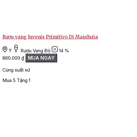
Rượu vang Juvenis Primitivo Di Manduria
Ý
Rượu Vang Đỏ
14 %
MUA NGAY
860.000
₫
Cùng xuất xứ
Mua 5 Tặng 1
M