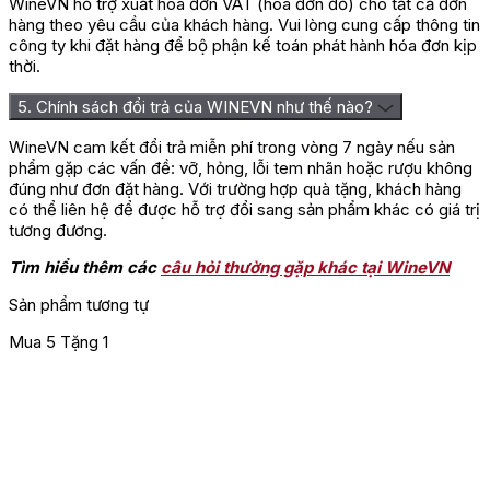
WineVN hỗ trợ xuất hóa đơn VAT (hóa đơn đỏ) cho tất cả đơn
hàng theo yêu cầu của khách hàng. Vui lòng cung cấp thông tin
công ty khi đặt hàng để bộ phận kế toán phát hành hóa đơn kịp
thời.
5. Chính sách đổi trả của WINEVN như thế nào?
WineVN cam kết đổi trả miễn phí trong vòng 7 ngày nếu sản
phẩm gặp các vấn đề: vỡ, hỏng, lỗi tem nhãn hoặc rượu không
đúng như đơn đặt hàng. Với trường hợp quà tặng, khách hàng
có thể liên hệ để được hỗ trợ đổi sang sản phẩm khác có giá trị
tương đương.
Tìm hiểu thêm các
câu hỏi thường gặp khác tại WineVN
Sản phẩm tương tự
Mua 5 Tặng 1
T