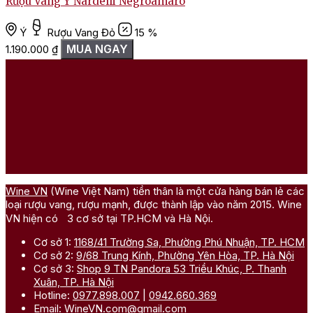
Rượu Vang Ý Nardelli Negroamaro
R
Ý
Rượu Vang Đỏ
15 %
MUA NGAY
1.190.000
₫
Wine VN
(Wine Việt Nam) tiền thân là một cửa hàng bán lẻ các
loại rượu vang, rượu mạnh, được thành lập vào năm 2015. Wine
VN hiện có 3 cơ sở tại TP.HCM và Hà Nội.
Cơ sở 1:
1168/41 Trường Sa, Phường Phú Nhuận, TP. HCM
Cơ sở 2:
9/68 Trung Kính, Phường Yên Hòa, TP. Hà Nội
Cơ sở 3:
Shop 9 TN Pandora 53 Triều Khúc, P. Thanh
Xuân, TP. Hà Nội
Hotline:
0977.898.007
|
0942.660.369
Email:
WineVN.com@gmail.com