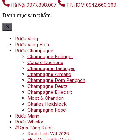
Hà Nội
0977.898.007
TP.HCM
0942.660.369
Danh mục sản phẩm
Rượu Vang
Rượu Vang Bịch
Rượu Champagne
Champagne Bollinger
Canard Duchene
Champagne Taittinger
Champagne Armand
Champagne Dom Perignon
Champagne Deutz
Champagne Billecart
Moet & Chandon
Charles Heidsieck
Champagne Rose
Rượu Mạnh
Rượu Whisky
🎁Quà Tặng Rượu
Rượu Linh Vật 2026
Hộp Quà Rượu Vang