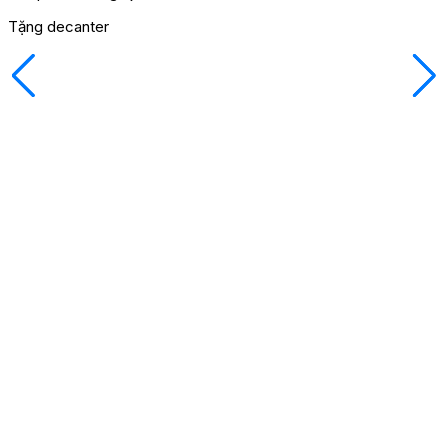
Tặng decanter
M