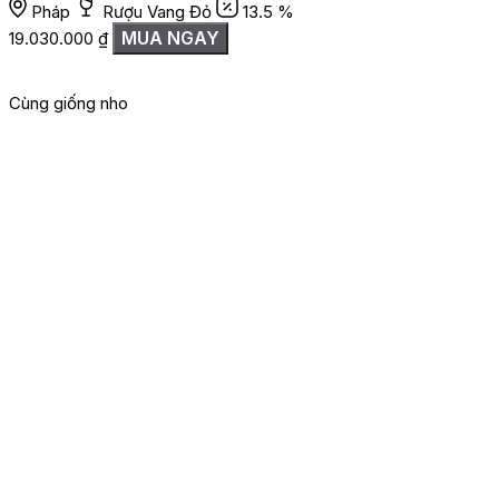
Pháp
Rượu Vang Đỏ
13.5 %
MUA NGAY
19.030.000
₫
Cùng giống nho
G