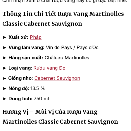
cảm nhận xem ở chai rượu vang này có gì đặc biệt nhé.
Thông Tin Chi Tiết Rượu Vang Martinolles
Classic Cabernet Sauvignon
►
Xuất xứ:
Pháp
►
Vùng làm vang:
Vin de Pays / Pays d’Oc
►
Hãng sản xuất:
Château Martinolles
►
Loại vang:
Rượu vang Đỏ
► Giống nho:
Cabernet Sauvignon
►
Nồng độ:
13.5 %
►
Dung tích:
750 ml
Hương Vị – Mùi Vị Của Rượu Vang
Martinolles Classic Cabernet Sauvignon