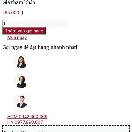
Giá tham khảo
295.000
₫
Rượu
Vang
Thêm vào giỏ hàng
Martinolles
Mua ngay
Classic
Cabernet
Gọi ngay để đặt hàng nhanh nhất!
Sauvignon
số
lượng
HCM 0942.660.369
HN 0977.898.007