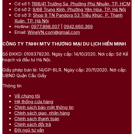
Cơ sở 1:
1168/41 Trường Sa, Phường Phú Nhuận, TP. HCM
Cơ sở 2:
9/68 Trung Kính, Phường Yên Hòa, TP. Hà Nội
Cơ sở 3:
Shop 9 TN Pandora 53 Triều Khúc, P. Thanh
Xuân, TP. Hà Nội
Hotline:
0977.898.007
|
0942.660.369
Email:
WineVN.com@gmail.com
CÔNG TY TNHH MTV THƯƠNG MẠI DU LỊCH HIỀN MINH
Số ĐKKD: 0109378230. Ngày cấp: 14/10/2020. Nơi cấp: Sở Kế
hoạch và đầu tư Hà Nội.
Giấy phép bán lẻ: 14/GP-BLR. Ngày cấp: 20/11/2020. Nơi cấp:
UBND Quận Cầu Giấy
Thông tin
Về chúng tôi
Hệ thống cửa hàng
Chính sách bảo mật thông tin
Chính sách giao, nhận hàng
Chính sách thanh toán
Chính sách đổi trả
Đội ngũ tư vấn