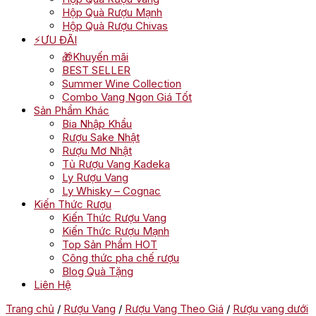
Hộp Quà Rượu Mạnh
Hộp Quà Rượu Chivas
⚡ƯU ĐÃI
🎁Khuyến mãi
BEST SELLER
Summer Wine Collection
Combo Vang Ngon Giá Tốt
Sản Phẩm Khác
Bia Nhập Khẩu
Rượu Sake Nhật
Rượu Mơ Nhật
Tủ Rượu Vang Kadeka
Ly Rượu Vang
Ly Whisky – Cognac
Kiến Thức Rượu
Kiến Thức Rượu Vang
Kiến Thức Rượu Mạnh
Top Sản Phẩm HOT
Công thức pha chế rượu
Blog Quà Tặng
Liên Hệ
Trang chủ
/
Rượu Vang
/
Rượu Vang Theo Giá
/
Rượu vang dưới