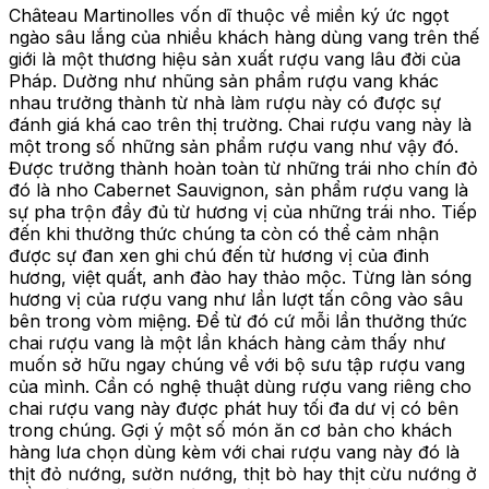
Château Martinolles vốn dĩ thuộc về miền ký ức ngọt
ngào sâu lắng của nhiều khách hàng dùng vang trên thế
giới là một thương hiệu sản xuất rượu vang lâu đời của
Pháp. Dường như nhũng sản phẩm rượu vang khác
nhau trưởng thành từ nhà làm rượu này có được sự
đánh giá khá cao trên thị trường. Chai rượu vang này là
một trong số những sản phẩm rượu vang như vậy đó.
Được trưởng thành hoàn toàn từ những trái nho chín đỏ
đó là nho Cabernet Sauvignon, sản phẩm rượu vang là
sự pha trộn đầy đủ từ hương vị của những trái nho. Tiếp
đến khi thưởng thức chúng ta còn có thể cảm nhận
được sự đan xen ghi chú đến từ hương vị của đinh
hương, việt quất, anh đào hay thảo mộc. Từng làn sóng
hương vị của rượu vang như lần lượt tấn công vào sâu
bên trong vòm miệng. Để từ đó cứ mỗi lần thưởng thức
chai rượu vang là một lần khách hàng cảm thấy như
muốn sở hữu ngay chúng về với bộ sưu tập rượu vang
của mình. Cần có nghệ thuật dùng rượu vang riêng cho
chai rượu vang này được phát huy tối đa dư vị có bên
trong chúng. Gợi ý một số món ăn cơ bản cho khách
hàng lưa chọn dùng kèm với chai rượu vang này đó là
thịt đỏ nướng, sườn nướng, thịt bò hay thịt cừu nướng ở