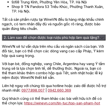
9/68 Trung Kính, Phường Yên Hòa, TP. Hà Nội
Shop 9 TN Pandora 53 Triều Khúc, Phường Thanh Xuân,
TP. Hà Nội.
Tất cả sản phẩm rượu tại WineVN đều là hàng nhập khẩu chính
ngạch, có tem nhãn đầy đủ và nguồn gốc rõ ràng, được bảo
quản đúng tiêu chuẩn.
2. Làm sao để chọn được loại rượu phù hợp làm quà tặng?
WineVN sẽ tư vấn dựa trên nhu cầu và ngân sách của bạn. Với
đối tác, bạn có thể chọn các dòng vang cao cấp Pháp, Ý kèm
hộp quà sang trọng.
Với bạn bè, đồng nghiệp, vang Chile, Argentina hay vang Ý tầm
trung sẽ là lựa chọn tinh tế, dễ thưởng thức. Ngoài ra, bạn có
thể tham khảo thêm combo hộp quà Tết, sinh nhật hoặc lễ kỷ
niệm được WineVN thiết kế sẵn.
Liên hệ ngay với chúng tôi qua hotline hoặc zalo để được hỗ trợ
nhanh nhất:
0977.898.007
|
0942.660.369
Quý khách cũng có thể tham khảo các bài viết hữu ích để có
thể chọn lựa:
https://winevn.com/tin-tuc/top-san-pham-hot