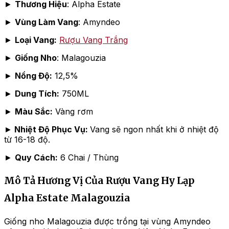
►
Thương Hiệu
: Alpha Estate
►
Vùng Làm Vang
: Amyndeo
►
Loại Vang:
Rượu Vang Trắng
►
Giống Nho
: Malagouzia
►
Nồng Độ:
12,5%
►
Dung Tích:
750ML
►
Màu Sắc:
Vàng rơm
►
Nhiệt Độ Phục Vụ:
Vang sẽ ngon nhất khi ở nhiệt độ
từ 16-18 độ.
►
Quy Cách:
6 Chai / Thùng
Mô Tả Hương Vị Của Rượu Vang Hy Lạp
Alpha Estate Malagouzia
Giống nho Malagouzia được trồng tại vùng Amyndeo