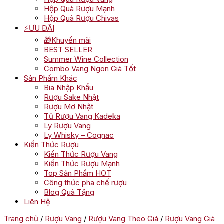
Hộp Quà Rượu Mạnh
Hộp Quà Rượu Chivas
⚡ƯU ĐÃI
🎁Khuyến mãi
BEST SELLER
Summer Wine Collection
Combo Vang Ngon Giá Tốt
Sản Phẩm Khác
Bia Nhập Khẩu
Rượu Sake Nhật
Rượu Mơ Nhật
Tủ Rượu Vang Kadeka
Ly Rượu Vang
Ly Whisky – Cognac
Kiến Thức Rượu
Kiến Thức Rượu Vang
Kiến Thức Rượu Mạnh
Top Sản Phẩm HOT
Công thức pha chế rượu
Blog Quà Tặng
Liên Hệ
Trang chủ
/
Rượu Vang
/
Rượu Vang Theo Giá
/
Rượu Vang Giá