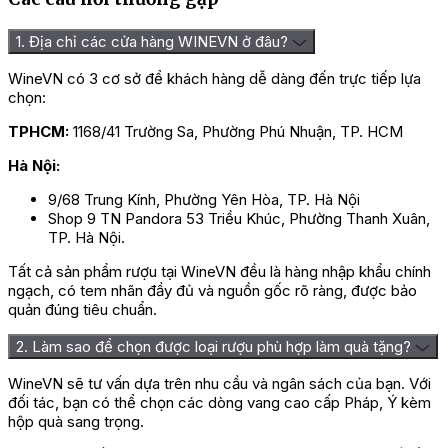
1. Địa chỉ các cửa hàng WINEVN ở đâu?
WineVN có 3 cơ sở để khách hàng dễ dàng đến trực tiếp lựa
chọn:
TPHCM:
1168/41 Trường Sa, Phường Phú Nhuận, TP. HCM
Hà Nội:
9/68 Trung Kính, Phường Yên Hòa, TP. Hà Nội
Shop 9 TN Pandora 53 Triều Khúc, Phường Thanh Xuân,
TP. Hà Nội.
Tất cả sản phẩm rượu tại WineVN đều là hàng nhập khẩu chính
ngạch, có tem nhãn đầy đủ và nguồn gốc rõ ràng, được bảo
quản đúng tiêu chuẩn.
2. Làm sao để chọn được loại rượu phù hợp làm quà tặng?
WineVN sẽ tư vấn dựa trên nhu cầu và ngân sách của bạn. Với
đối tác, bạn có thể chọn các dòng vang cao cấp Pháp, Ý kèm
hộp quà sang trọng.