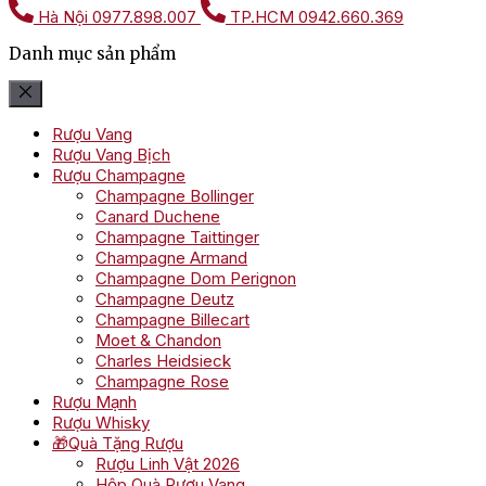
Hà Nội
0977.898.007
TP.HCM
0942.660.369
Danh mục sản phẩm
Rượu Vang
Rượu Vang Bịch
Rượu Champagne
Champagne Bollinger
Canard Duchene
Champagne Taittinger
Champagne Armand
Champagne Dom Perignon
Champagne Deutz
Champagne Billecart
Moet & Chandon
Charles Heidsieck
Champagne Rose
Rượu Mạnh
Rượu Whisky
🎁Quà Tặng Rượu
Rượu Linh Vật 2026
Hộp Quà Rượu Vang