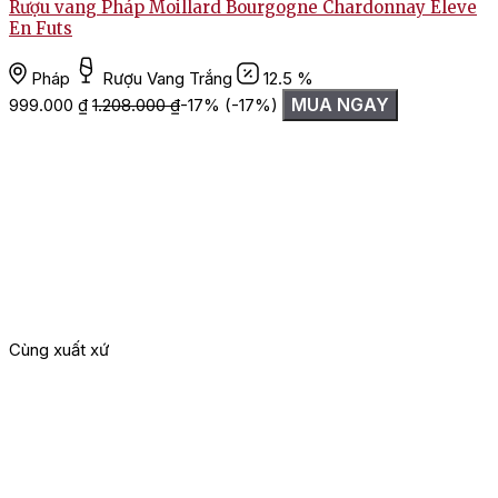
Rượu vang Pháp Moillard Bourgogne Chardonnay Eleve
En Futs
Pháp
Rượu Vang Trắng
12.5 %
MUA NGAY
999.000
₫
1.208.000
₫
-17%
(-17%)
Cùng xuất xứ