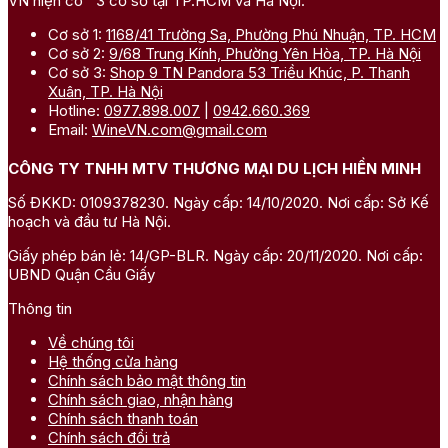
VN hiện có 3 cơ sở tại TP.HCM và Hà Nội.
Cơ sở 1:
1168/41 Trường Sa, Phường Phú Nhuận, TP. HCM
Cơ sở 2:
9/68 Trung Kính, Phường Yên Hòa, TP. Hà Nội
Cơ sở 3:
Shop 9 TN Pandora 53 Triều Khúc, P. Thanh
Xuân, TP. Hà Nội
Hotline:
0977.898.007
|
0942.660.369
Email:
WineVN.com@gmail.com
CÔNG TY TNHH MTV THƯƠNG MẠI DU LỊCH HIỀN MINH
Số ĐKKD: 0109378230. Ngày cấp: 14/10/2020. Nơi cấp: Sở Kế
hoạch và đầu tư Hà Nội.
Giấy phép bán lẻ: 14/GP-BLR. Ngày cấp: 20/11/2020. Nơi cấp:
UBND Quận Cầu Giấy
Thông tin
Về chúng tôi
Hệ thống cửa hàng
Chính sách bảo mật thông tin
Chính sách giao, nhận hàng
Chính sách thanh toán
Chính sách đổi trả