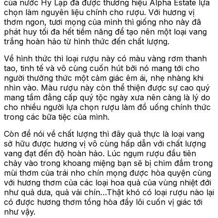
của nước Hy Lạp đã được thương hiệu Alpha Estate lựa
chọn làm nguyên liệu chính cho rượu. Với hương vị
thơm ngon, tươi mọng của mình thì giống nho này đã
phát huy tối đa hết tiềm năng để tạo nên một loại vang
trắng hoàn hảo từ hình thức đến chất lượng.
Về hình thức thì loại rượu này có màu vàng rơm thanh
tao, tinh tế và vô cùng cuốn hút bởi nó mang tới cho
người thưởng thức một cảm giác êm ái, nhẹ nhàng khi
nhìn vào. Màu rượu này còn thể thiện được sự cao quý
mang tầm đẳng cấp quý tộc ngày xưa nên càng là lý do
cho nhiều người lựa chọn rượu làm đồ uống chính thức
trong các bữa tiệc của mình.
Còn để nói về chất lượng thì đây quả thực là loại vang
sở hữu được hương vị vô cùng hấp dẫn với chất lượng
vang đạt đến độ hoàn hảo. Lúc ngụm rượu đầu tiên
chảy vào trong khoang miệng bạn sẽ bị chìm đắm trong
mùi thơm của trái nho chín mọng được hòa quyện cùng
với hương thơm của các loại hoa quả của vùng nhiệt đới
như quả dưa, quả vải chín…Thật khó có loại rượu nào lại
có được hương thơm tổng hòa đầy lôi cuốn vị giác tới
như vậy.