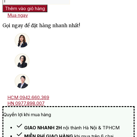
Vang
Thêm vào giỏ hàng
Hy
Mua ngay
Lạp
Alpha
Gọi ngay để đặt hàng nhanh nhất!
Estate
Malagouzia
số
lượng
HCM 0942.660.369
HN 0977.898.007
Quyền lợi khi mua hàng
GIAO NHANH 2H
nội thành Hà Nội & TPHCM
MIỄN PHÍ GIAO HÀNG
khi mua trên 6 chai