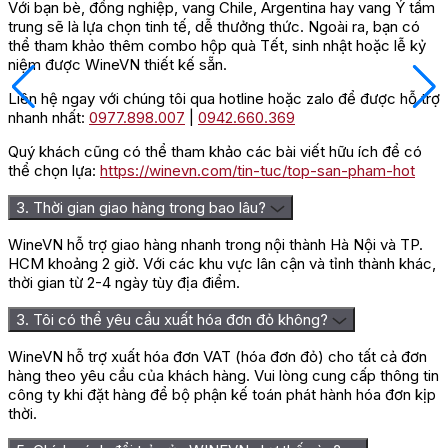
Với bạn bè, đồng nghiệp, vang Chile, Argentina hay vang Ý tầm
trung sẽ là lựa chọn tinh tế, dễ thưởng thức. Ngoài ra, bạn có
thể tham khảo thêm combo hộp quà Tết, sinh nhật hoặc lễ kỷ
niệm được WineVN thiết kế sẵn.
Liên hệ ngay với chúng tôi qua hotline hoặc zalo để được hỗ trợ
nhanh nhất:
0977.898.007
|
0942.660.369
Quý khách cũng có thể tham khảo các bài viết hữu ích để có
thể chọn lựa:
https://winevn.com/tin-tuc/top-san-pham-hot
3. Thời gian giao hàng trong bao lâu?
WineVN hỗ trợ giao hàng nhanh trong nội thành Hà Nội và TP.
HCM khoảng 2 giờ. Với các khu vực lân cận và tỉnh thành khác,
thời gian từ 2-4 ngày tùy địa điểm.
3. Tôi có thể yêu cầu xuất hóa đơn đỏ không?
WineVN hỗ trợ xuất hóa đơn VAT (hóa đơn đỏ) cho tất cả đơn
hàng theo yêu cầu của khách hàng. Vui lòng cung cấp thông tin
công ty khi đặt hàng để bộ phận kế toán phát hành hóa đơn kịp
thời.