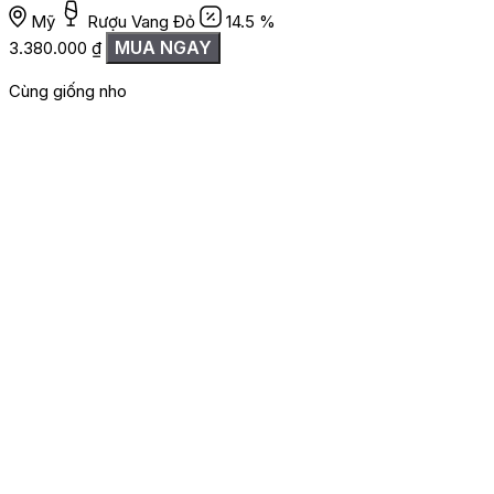
Mỹ
Rượu Vang Đỏ
14.5 %
2
MUA NGAY
3.380.000
₫
Cùng giống nho
G