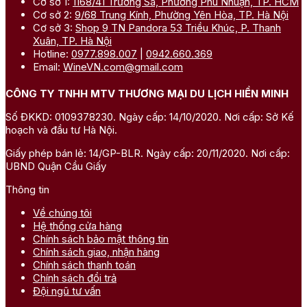
Cơ sở 1:
1168/41 Trường Sa, Phường Phú Nhuận, TP. HCM
Cơ sở 2:
9/68 Trung Kính, Phường Yên Hòa, TP. Hà Nội
Cơ sở 3:
Shop 9 TN Pandora 53 Triều Khúc, P. Thanh
Xuân, TP. Hà Nội
Hotline:
0977.898.007
|
0942.660.369
Email:
WineVN.com@gmail.com
CÔNG TY TNHH MTV THƯƠNG MẠI DU LỊCH HIỀN MINH
Số ĐKKD: 0109378230. Ngày cấp: 14/10/2020. Nơi cấp: Sở Kế
hoạch và đầu tư Hà Nội.
Giấy phép bán lẻ: 14/GP-BLR. Ngày cấp: 20/11/2020. Nơi cấp:
UBND Quận Cầu Giấy
Thông tin
Về chúng tôi
Hệ thống cửa hàng
Chính sách bảo mật thông tin
Chính sách giao, nhận hàng
Chính sách thanh toán
Chính sách đổi trả
Đội ngũ tư vấn