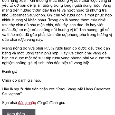
đón nắng xuân. Khi thưởng thức hương vị của chai rượu vang là
yếu tố cơ bản để lại ấn tượng trong lòng người dùng rượu. Vang
mang đến hương thơm đầy tinh tế và ngọt ngào từ những trái
nho Cabernet Sauvignon. Ghi chú với rượu còn là một phức hợp
nhiều hương vị khác nhau. Trong đó là hương thơm của nhiều
trái cây chín đỏ như mận chín, dâu tây, anh đào đỏ hay việt
quất…Sự có mặt của những nốt hương vị từ đinh hương, gỗ sồi
và thảo mộc đã góp phần làm nên sự phong phú trong hương vị
của chai rượu vang này.
Mang nồng độ vừa phải 14.5% rượu luôn có được cấu trúc cân
bằng và một lượng tanin phù hợp. Hãy lựa chọn chai vang để
bạn có được một bộ sưu tập rượu vang phong phú và được trải
nghiệm những giá trị tinh thần đặc biệt từ vang Mỹ.
Đánh giá
Chưa có đánh giá nào.
Hãy là người đầu tiên nhận xét “Rượu Vang Mỹ Hahn Cabernet
Sauvignon”
Bạn phải
đăng nhập
để gửi đánh giá.
Xem thêm