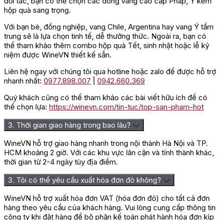
đối tác, bạn có thể chọn các dòng vang cao cấp Pháp, Ý kèm
hộp quà sang trọng.
Với bạn bè, đồng nghiệp, vang Chile, Argentina hay vang Ý tầm
trung sẽ là lựa chọn tinh tế, dễ thưởng thức. Ngoài ra, bạn có
thể tham khảo thêm combo hộp quà Tết, sinh nhật hoặc lễ kỷ
niệm được WineVN thiết kế sẵn.
Liên hệ ngay với chúng tôi qua hotline hoặc zalo để được hỗ trợ
nhanh nhất:
0977.898.007
|
0942.660.369
Quý khách cũng có thể tham khảo các bài viết hữu ích để có
thể chọn lựa:
https://winevn.com/tin-tuc/top-san-pham-hot
3. Thời gian giao hàng trong bao lâu?
WineVN hỗ trợ giao hàng nhanh trong nội thành Hà Nội và TP.
HCM khoảng 2 giờ. Với các khu vực lân cận và tỉnh thành khác,
thời gian từ 2-4 ngày tùy địa điểm.
3. Tôi có thể yêu cầu xuất hóa đơn đỏ không?
WineVN hỗ trợ xuất hóa đơn VAT (hóa đơn đỏ) cho tất cả đơn
hàng theo yêu cầu của khách hàng. Vui lòng cung cấp thông tin
công ty khi đặt hàng để bộ phận kế toán phát hành hóa đơn kịp