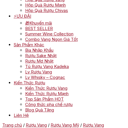
Hộp Quà Rượu Mạnh
Hộp Quà Rượu Chivas
⚡ƯU ĐÃI
🎁Khuyến mãi
BEST SELLER
Summer Wine Collection
Combo Vang Ngon Giá Tốt
Sản Phẩm Khác
Bia Nhập Khẩu
Rượu Sake Nhật
Rượu Mơ Nhật
Tủ Rượu Vang Kadeka
Ly Rượu Vang
Ly Whisky – Cognac
Kiến Thức Rượu
Kiến Thức Rượu Vang
Kiến Thức Rượu Mạnh
Top Sản Phẩm HOT
Công thức pha chế rượu
Blog Quà Tặng
Liên Hệ
Trang chủ
/
Rượu Vang
/
Rượu Vang Mỹ
/
Rượu Vang