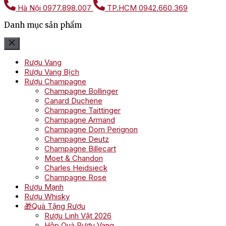
Hà Nội
0977.898.007
TP.HCM
0942.660.369
Danh mục sản phẩm
Rượu Vang
Rượu Vang Bịch
Rượu Champagne
Champagne Bollinger
Canard Duchene
Champagne Taittinger
Champagne Armand
Champagne Dom Perignon
Champagne Deutz
Champagne Billecart
Moet & Chandon
Charles Heidsieck
Champagne Rose
Rượu Mạnh
Rượu Whisky
🎁Quà Tặng Rượu
Rượu Linh Vật 2026
Hộp Quà Rượu Vang