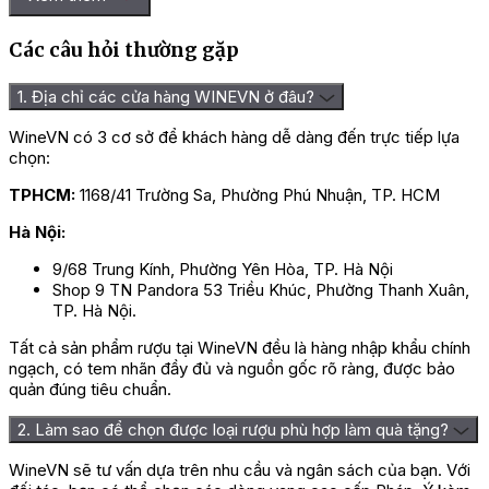
Các câu hỏi thường gặp
1. Địa chỉ các cửa hàng WINEVN ở đâu?
WineVN có 3 cơ sở để khách hàng dễ dàng đến trực tiếp lựa
chọn:
TPHCM:
1168/41 Trường Sa, Phường Phú Nhuận, TP. HCM
Hà Nội:
9/68 Trung Kính, Phường Yên Hòa, TP. Hà Nội
Shop 9 TN Pandora 53 Triều Khúc, Phường Thanh Xuân,
TP. Hà Nội.
Tất cả sản phẩm rượu tại WineVN đều là hàng nhập khẩu chính
ngạch, có tem nhãn đầy đủ và nguồn gốc rõ ràng, được bảo
quản đúng tiêu chuẩn.
2. Làm sao để chọn được loại rượu phù hợp làm quà tặng?
WineVN sẽ tư vấn dựa trên nhu cầu và ngân sách của bạn. Với