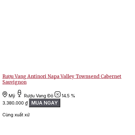
Rượu Vang Antinori Napa Valley Townsend Cabernet
Sauvignon
Mỹ
Rượu Vang Đỏ
14.5 %
2
MUA NGAY
3.380.000
₫
Cùng xuất xứ