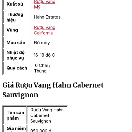
Rượu vang
Xuất xứ
Mỹ
Thương
Hahn Estates
hiệu
Rượu vang
Vùng
California
Màu sắc
Đỏ ruby
Nhiệt độ
16-18 độ C
phục vụ
6 Chai /
Quy cách
Thùng
Giá Rượu Vang Hahn Cabernet
Sauvignon
Rượu Vang Hahn
Tên sản
Cabernet
phẩm
Sauvignon
Giá niêm
850.000 đ