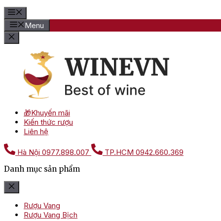
Menu
🎁Khuyến mãi
Kiến thức rượu
Liên hệ
Hà Nội
0977.898.007
TP.HCM
0942.660.369
Danh mục sản phẩm
Rượu Vang
Rượu Vang Bịch