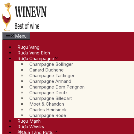
Chuyển
đến
nội
dung
Menu
Rượu Vang
Rượu Vang Bịch
Rượu Champagne
Champagne Bollinger
Canard Duchene
Champagne Taittinger
Champagne Armand
Champagne Dom Perignon
Champagne Deutz
Champagne Billecart
Moet & Chandon
Charles Heidsieck
Champagne Rose
Rượu Mạnh
Rượu Whisky
🎁Quà Tặng Rượu