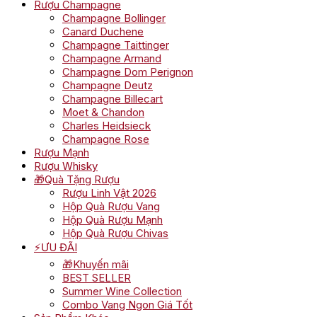
Rượu Champagne
Champagne Bollinger
Canard Duchene
Champagne Taittinger
Champagne Armand
Champagne Dom Perignon
Champagne Deutz
Champagne Billecart
Moet & Chandon
Charles Heidsieck
Champagne Rose
Rượu Mạnh
Rượu Whisky
🎁Quà Tặng Rượu
Rượu Linh Vật 2026
Hộp Quà Rượu Vang
Hộp Quà Rượu Mạnh
Hộp Quà Rượu Chivas
⚡ƯU ĐÃI
🎁Khuyến mãi
BEST SELLER
Summer Wine Collection
Combo Vang Ngon Giá Tốt