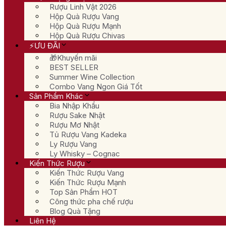
Rượu Linh Vật 2026
Hộp Quà Rượu Vang
Hộp Quà Rượu Mạnh
Hộp Quà Rượu Chivas
⚡ƯU ĐÃI
🎁Khuyến mãi
BEST SELLER
Summer Wine Collection
Combo Vang Ngon Giá Tốt
Sản Phẩm Khác
Bia Nhập Khẩu
Rượu Sake Nhật
Rượu Mơ Nhật
Tủ Rượu Vang Kadeka
Ly Rượu Vang
Ly Whisky – Cognac
Kiến Thức Rượu
Kiến Thức Rượu Vang
Kiến Thức Rượu Mạnh
Top Sản Phẩm HOT
Công thức pha chế rượu
Blog Quà Tặng
Liên Hệ