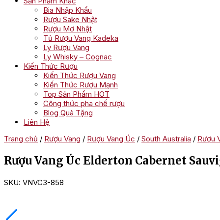
Sản Phẩm Khác
Bia Nhập Khẩu
Rượu Sake Nhật
Rượu Mơ Nhật
Tủ Rượu Vang Kadeka
Ly Rượu Vang
Ly Whisky – Cognac
Kiến Thức Rượu
Kiến Thức Rượu Vang
Kiến Thức Rượu Mạnh
Top Sản Phẩm HOT
Công thức pha chế rượu
Blog Quà Tặng
Liên Hệ
Trang chủ
/
Rượu Vang
/
Rượu Vang Úc
/
South Australia
/
Rượu V
Rượu Vang Úc Elderton Cabernet Sauv
SKU:
VNVC3-858