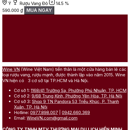
Ý
Rượu Vang Đỏ
14.5 %
MUA NGAY
590.000
₫
Wine VN
(Wine Việt Nam) tiền thân là một cửa hàng bán lẻ các
loại rượu vang, rượu mạnh, được thành lập vào năm 2015. Wine
VN hiện có 3 cơ sở tại TP.HCM và Hà Nội.
Cơ sở 1:
1168/41 Trường Sa, Phường Phú Nhuận, TP. HCM
Cơ sở 2:
9/68 Trung Kính, Phường Yên Hòa, TP. Hà Nội
Cơ sở 3:
Shop 9 TN Pandora 53 Triều Khúc, P. Thanh
Xuân, TP. Hà Nội
Hotline:
0977.898.007
|
0942.660.369
Email:
WineVN.com@gmail.com
CÔNG TY TNHH MTV THƯƠNG MẠI DU LỊCH HIỀN MINH