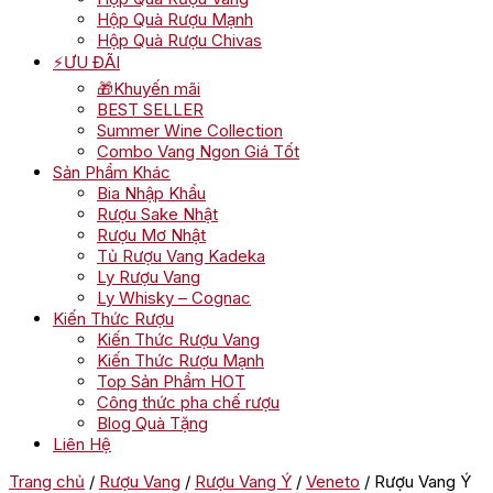
Hộp Quà Rượu Mạnh
Hộp Quà Rượu Chivas
⚡ƯU ĐÃI
🎁Khuyến mãi
BEST SELLER
Summer Wine Collection
Combo Vang Ngon Giá Tốt
Sản Phẩm Khác
Bia Nhập Khẩu
Rượu Sake Nhật
Rượu Mơ Nhật
Tủ Rượu Vang Kadeka
Ly Rượu Vang
Ly Whisky – Cognac
Kiến Thức Rượu
Kiến Thức Rượu Vang
Kiến Thức Rượu Mạnh
Top Sản Phẩm HOT
Công thức pha chế rượu
Blog Quà Tặng
Liên Hệ
Trang chủ
/
Rượu Vang
/
Rượu Vang Ý
/
Veneto
/ Rượu Vang Ý