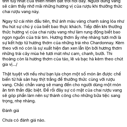
tinh túy nhất của thiên nhiên đất trời nơi đây. Người dùng vang
sẽ cảm thấy nhớ mãi những hương vị của rượu khi thưởng thức
chai rượu vang này.
Ngay từ cái nhìn đầu tiên, thứ ánh màu vàng chanh sáng lóa như
thu hút sự chú ý của biết bao thực khách. Tiếp đến khi thưởng
thức hương vị của chai rượu vang như làm rung động biết bao
ngọn nguồn của trái tim. Hương thơm ấy nhẹ nhàng tươi mới là
sự kết hợp từ hương thơm của những trái nho Chardonnay. Kèm
theo với nó còn là sự xuất hiện đan xen lẫn lộn bởi hương thơm
những trái cây mùa hè tươi mát như cam, chanh, bưởi. Thi
thoảng còn là hương thơm của táo, lê và bạc hà kèm theo chút
gia vị…/
Thật tuyệt vời nếu như bạn lựa chọn một số món ăn được chế
biến từ hải sản hay thịt trắng để thưởng thức cùng với rượu
vang. Chắc chắn vang sẽ mang đến cho người dùng một món
ăn tinh thần đặc biệt. Để rồi đây sự có mặt của chai rượu vang
sẽ góp phần làm nên sự thành công cho những bữa tiệc sang
trọng, nhẹ nhàng.
Đánh giá
Chưa có đánh giá nào.