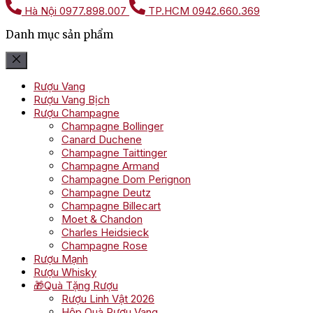
Hà Nội
0977.898.007
TP.HCM
0942.660.369
Danh mục sản phẩm
Rượu Vang
Rượu Vang Bịch
Rượu Champagne
Champagne Bollinger
Canard Duchene
Champagne Taittinger
Champagne Armand
Champagne Dom Perignon
Champagne Deutz
Champagne Billecart
Moet & Chandon
Charles Heidsieck
Champagne Rose
Rượu Mạnh
Rượu Whisky
🎁Quà Tặng Rượu
Rượu Linh Vật 2026
Hộp Quà Rượu Vang