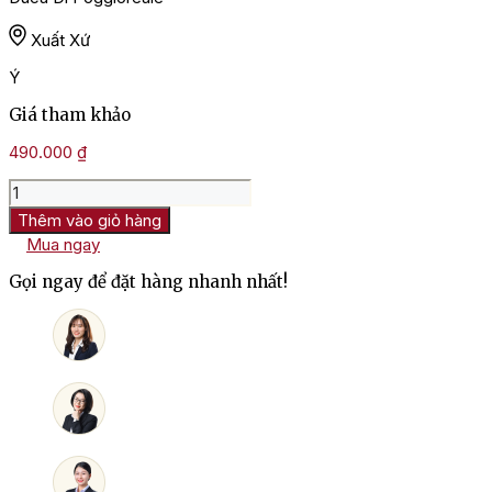
Xuất Xứ
Ý
Giá tham khảo
490.000
₫
Rượu
Vang
Thêm vào giỏ hàng
Ý
Mua ngay
Duca
Di
Gọi ngay để đặt hàng nhanh nhất!
Poggioreale
Chardonnay
số
lượng