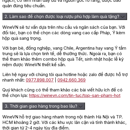
ngạch, có tem nhãn đầy đủ và nguồn gốc rõ ràng, được bảo
quản đúng tiêu chuẩn.
2. Làm sao để chọn được loại rượu phù hợp làm quà tặng?
WineVN sẽ tư vấn dựa trên nhu cầu và ngân sách của bạn. Với
đối tác, bạn có thể chọn các dòng vang cao cấp Pháp, Ý kèm
hộp quà sang trọng.
Với bạn bè, đồng nghiệp, vang Chile, Argentina hay vang Ý tầm
trung sẽ là lựa chọn tinh tế, dễ thưởng thức. Ngoài ra, bạn có
thể tham khảo thêm combo hộp quà Tết, sinh nhật hoặc lễ kỷ
niệm được WineVN thiết kế sẵn.
Liên hệ ngay với chúng tôi qua hotline hoặc zalo để được hỗ trợ
nhanh nhất:
0977.898.007
|
0942.660.369
Quý khách cũng có thể tham khảo các bài viết hữu ích để có
thể chọn lựa:
https://winevn.com/tin-tuc/top-san-pham-hot
3. Thời gian giao hàng trong bao lâu?
WineVN hỗ trợ giao hàng nhanh trong nội thành Hà Nội và TP.
HCM khoảng 2 giờ. Với các khu vực lân cận và tỉnh thành khác,
thời gian từ 2-4 ngày tùy địa điểm.