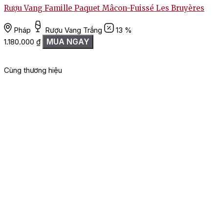
Rượu Vang Famille Paquet Mâcon-Fuissé Les Bruyères
T
Pháp
Rượu Vang Trắng
13 %
MUA NGAY
1.180.000
₫
Cùng thương hiệu