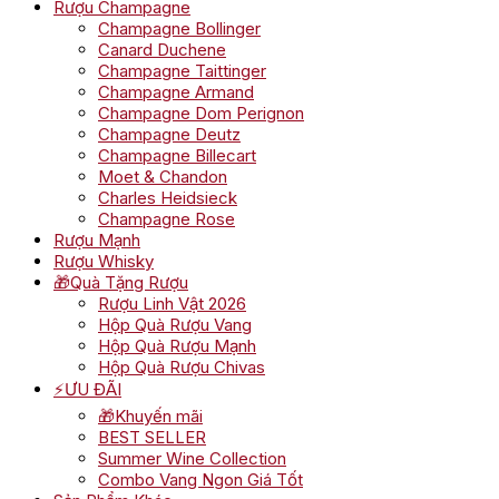
Rượu Champagne
Champagne Bollinger
Canard Duchene
Champagne Taittinger
Champagne Armand
Champagne Dom Perignon
Champagne Deutz
Champagne Billecart
Moet & Chandon
Charles Heidsieck
Champagne Rose
Rượu Mạnh
Rượu Whisky
🎁Quà Tặng Rượu
Rượu Linh Vật 2026
Hộp Quà Rượu Vang
Hộp Quà Rượu Mạnh
Hộp Quà Rượu Chivas
⚡ƯU ĐÃI
🎁Khuyến mãi
BEST SELLER
Summer Wine Collection
Combo Vang Ngon Giá Tốt