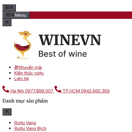
Menu
🎁Khuyến mãi
Kiến thức rượu
Liên hệ
Hà Nội
0977.898.007
TP.HCM
0942.660.369
Danh mục sản phẩm
Rượu Vang
Rượu Vang Bịch