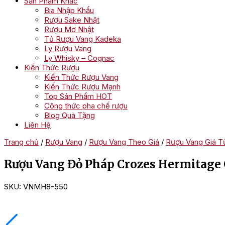
Sản Phẩm Khác
Bia Nhập Khẩu
Rượu Sake Nhật
Rượu Mơ Nhật
Tủ Rượu Vang Kadeka
Ly Rượu Vang
Ly Whisky – Cognac
Kiến Thức Rượu
Kiến Thức Rượu Vang
Kiến Thức Rượu Mạnh
Top Sản Phẩm HOT
Công thức pha chế rượu
Blog Quà Tặng
Liên Hệ
Trang chủ
/
Rượu Vang
/
Rượu Vang Theo Giá
/
Rượu Vang Giá Từ
Rượu Vang Đỏ Pháp Crozes Hermitage 
SKU:
VNMH8-550