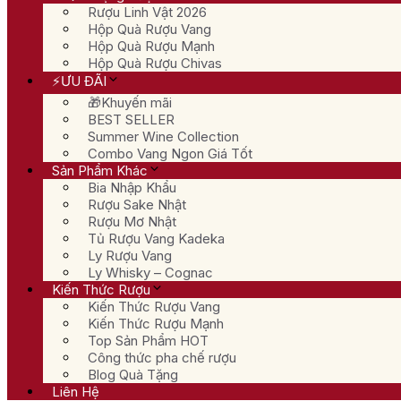
Rượu Linh Vật 2026
Hộp Quà Rượu Vang
Hộp Quà Rượu Mạnh
Hộp Quà Rượu Chivas
⚡ƯU ĐÃI
🎁Khuyến mãi
BEST SELLER
Summer Wine Collection
Combo Vang Ngon Giá Tốt
Sản Phẩm Khác
Bia Nhập Khẩu
Rượu Sake Nhật
Rượu Mơ Nhật
Tủ Rượu Vang Kadeka
Ly Rượu Vang
Ly Whisky – Cognac
Kiến Thức Rượu
Kiến Thức Rượu Vang
Kiến Thức Rượu Mạnh
Top Sản Phẩm HOT
Công thức pha chế rượu
Blog Quà Tặng
Liên Hệ