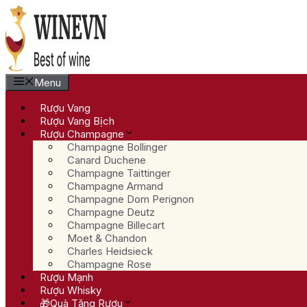
Chuyển
đến
nội
dung
Menu
Rượu Vang
Rượu Vang Bịch
Rượu Champagne
Champagne Bollinger
Canard Duchene
Champagne Taittinger
Champagne Armand
Champagne Dom Perignon
Champagne Deutz
Champagne Billecart
Moet & Chandon
Charles Heidsieck
Champagne Rose
Rượu Mạnh
Rượu Whisky
🎁Quà Tặng Rượu