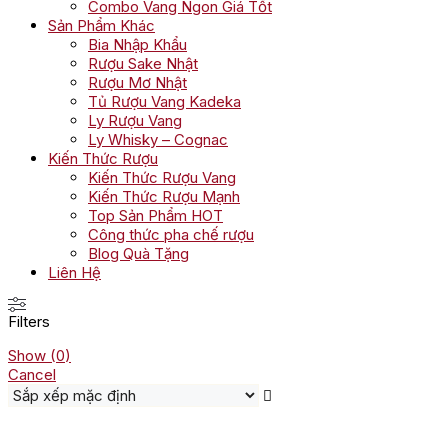
Combo Vang Ngon Giá Tốt
Sản Phẩm Khác
Bia Nhập Khẩu
Rượu Sake Nhật
Rượu Mơ Nhật
Tủ Rượu Vang Kadeka
Ly Rượu Vang
Ly Whisky – Cognac
Kiến Thức Rượu
Kiến Thức Rượu Vang
Kiến Thức Rượu Mạnh
Top Sản Phẩm HOT
Công thức pha chế rượu
Blog Quà Tặng
Liên Hệ
Filters
Show
(
0
)
Cancel