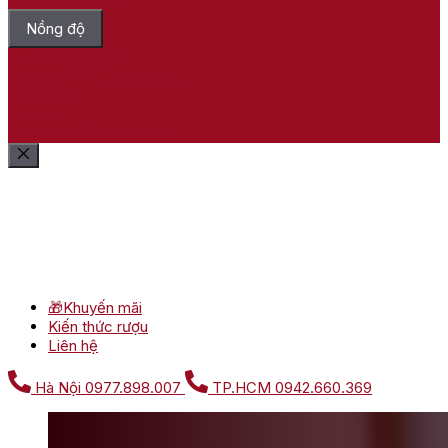
Nồng độ
Bỏ chọn tất cả
Lọc sản phẩm
Xóa bộ lọc
Show
(
19
)
Cancel
Lọc sản phẩm
Xóa bộ lọc
🎁Khuyến mãi
Kiến thức rượu
Liên hệ
Hà Nội
0977.898.007
TP.HCM
0942.660.369