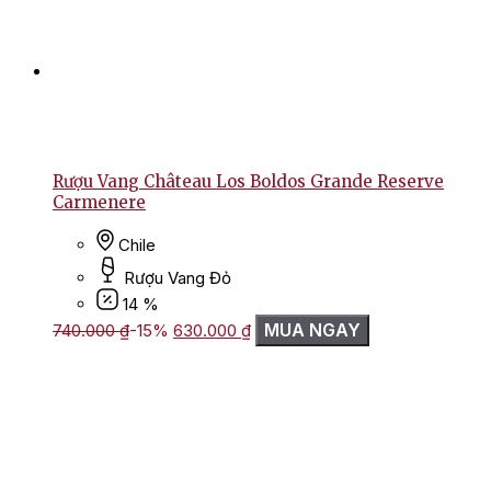
Rượu Vang Château Los Boldos Grande Reserve
Carmenere
Chile
Rượu Vang Đỏ
14 %
Giá
Giá
MUA NGAY
740.000
₫
-15%
630.000
₫
gốc
hiện
là:
tại
740.000 ₫.
là:
630.000 ₫.