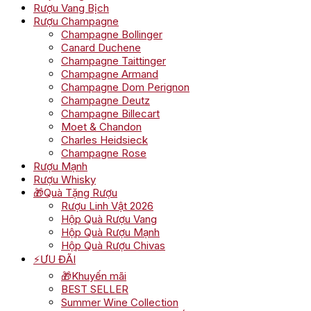
Rượu Vang Bịch
Rượu Champagne
Champagne Bollinger
Canard Duchene
Champagne Taittinger
Champagne Armand
Champagne Dom Perignon
Champagne Deutz
Champagne Billecart
Moet & Chandon
Charles Heidsieck
Champagne Rose
Rượu Mạnh
Rượu Whisky
🎁Quà Tặng Rượu
Rượu Linh Vật 2026
Hộp Quà Rượu Vang
Hộp Quà Rượu Mạnh
Hộp Quà Rượu Chivas
⚡ƯU ĐÃI
🎁Khuyến mãi
BEST SELLER
Summer Wine Collection