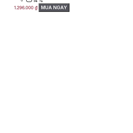
14 %
MUA NGAY
1.296.000
₫