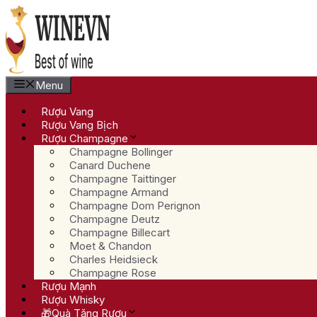
Chuyển
đến
nội
dung
Menu
Rượu Vang
Rượu Vang Bịch
Rượu Champagne
Champagne Bollinger
Canard Duchene
Champagne Taittinger
Champagne Armand
Champagne Dom Perignon
Champagne Deutz
Champagne Billecart
Moet & Chandon
Charles Heidsieck
Champagne Rose
Rượu Mạnh
Rượu Whisky
🎁Quà Tặng Rượu