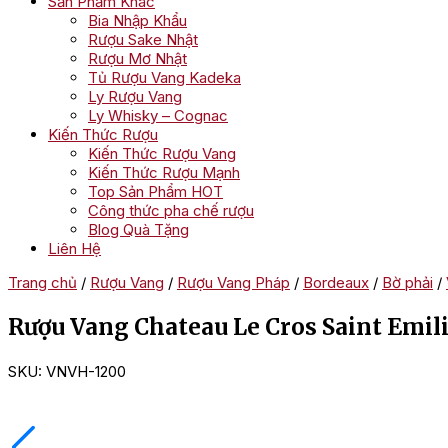
Sản Phẩm Khác
Bia Nhập Khẩu
Rượu Sake Nhật
Rượu Mơ Nhật
Tủ Rượu Vang Kadeka
Ly Rượu Vang
Ly Whisky – Cognac
Kiến Thức Rượu
Kiến Thức Rượu Vang
Kiến Thức Rượu Mạnh
Top Sản Phẩm HOT
Công thức pha chế rượu
Blog Quà Tặng
Liên Hệ
Trang chủ
/
Rượu Vang
/
Rượu Vang Pháp
/
Bordeaux
/
Bờ phải
/
Rượu Vang Chateau Le Cros Saint Emil
SKU:
VNVH-1200