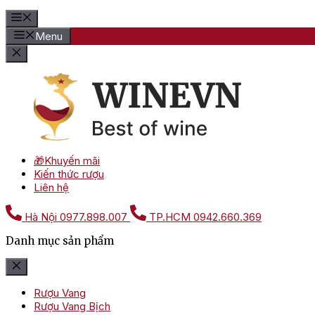
Menu
🎁Khuyến mãi
Kiến thức rượu
Liên hệ
Hà Nội
0977.898.007
TP.HCM
0942.660.369
Danh mục sản phẩm
Rượu Vang
Rượu Vang Bịch