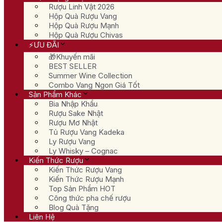
Rượu Linh Vật 2026
Hộp Quà Rượu Vang
Hộp Quà Rượu Mạnh
Hộp Quà Rượu Chivas
⚡ƯU ĐÃI
🎁Khuyến mãi
BEST SELLER
Summer Wine Collection
Combo Vang Ngon Giá Tốt
Sản Phẩm Khác
Bia Nhập Khẩu
Rượu Sake Nhật
Rượu Mơ Nhật
Tủ Rượu Vang Kadeka
Ly Rượu Vang
Ly Whisky – Cognac
Kiến Thức Rượu
Kiến Thức Rượu Vang
Kiến Thức Rượu Mạnh
Top Sản Phẩm HOT
Công thức pha chế rượu
Blog Quà Tặng
Liên Hệ