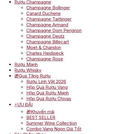
Rượu Champagne
Champagne Bollinger
Canard Duchene
Champagne Taittinger
Champagne Armand
Champagne Dom Perignon
Champagne Deutz
Champagne Billecart
Moet & Chandon
Charles Heidsieck
Champagne Rose
Rượu Mạnh
Rượu Whisky
🎁Quà Tặng Rượu
Rượu Linh Vật 2026
Hộp Quà Rượu Vang
Hộp Quà Rượu Mạnh
Hộp Quà Rượu Chivas
⚡ƯU ĐÃI
🎁Khuyến mãi
BEST SELLER
Summer Wine Collection
Combo Vang Ngon Giá Tốt