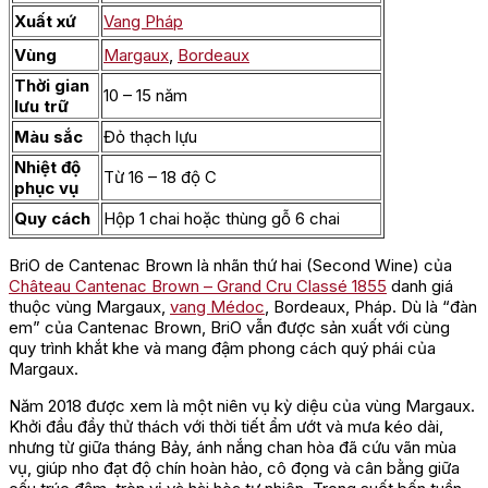
Xuất xứ
Vang Pháp
Vùng
Margaux
,
Bordeaux
Thời gian
10 – 15 năm
lưu trữ
Màu sắc
Đỏ thạch lựu
Nhiệt độ
Từ 16 – 18 độ C
phục vụ
Quy cách
Hộp 1 chai hoặc thùng gỗ 6 chai
BriO de Cantenac Brown là nhãn thứ hai (Second Wine) của
Château Cantenac Brown – Grand Cru Classé 1855
danh giá
thuộc vùng Margaux,
vang Médoc
, Bordeaux, Pháp. Dù là “đàn
em” của Cantenac Brown, BriO vẫn được sản xuất với cùng
quy trình khắt khe và mang đậm phong cách quý phái của
Margaux.
Năm 2018 được xem là một niên vụ kỳ diệu của vùng Margaux.
Khởi đầu đầy thử thách với thời tiết ẩm ướt và mưa kéo dài,
nhưng từ giữa tháng Bảy, ánh nắng chan hòa đã cứu vãn mùa
vụ, giúp nho đạt độ chín hoàn hảo, cô đọng và cân bằng giữa