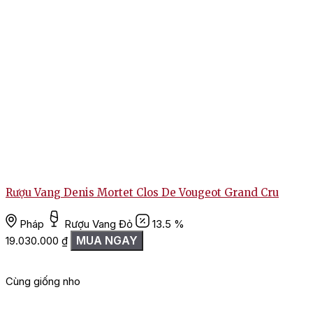
Đánh giá
Chưa có đánh giá nào.
Rượu Vang Denis Mortet Clos De Vougeot Grand Cru
Hãy là người đầu tiên nhận xét “Rượu Vang Pháp Brio De
Cantenac Brown Margaux 2018, 2019”
Pháp
Rượu Vang Đỏ
13.5 %
MUA NGAY
19.030.000
₫
Bạn phải
đăng nhập
để gửi đánh giá.
Cùng giống nho
G