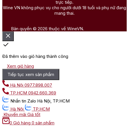
trực tiếp.
Wine VN không phục vụ cho người dưới 18 tuổi và phụ nữ đang
mang thai.
Bản quyền © 2026 thuộc về WineVN.
Đã thêm vào giỏ hàng thành công
Xem giỏ hàng
Tiếp tục xem sản phẩm
Hà Nội
0977.898.007
TP.HCM
0942.660.369
Nhắn tin
Zalo Hà Nội, TP.HCM
Hà Nội
TP.HCM
Khuyến mãi
Giá tốt
0
Giỏ hàng
0 sản phẩm