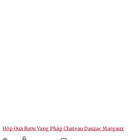
thể ướp lạnh rượu 30 phút trước khi thưởng thức hoặc cho vào
xô đá. Tuy nhiên cũng không thể thiếu việc kết hợp với các
món ăn tinh tế mà không phá vỡ hương vị của rượu. Vang hợp
nhất là khi được thưởng thức cùng các món ăn đậm đà như thịt
bò nướng, sườn cừu hoặc các món ăn có nước sốt đỏ phong
phú. Sự hòa quyện giữa vang và các món ăn này giúp làm nổi
bật các sắc thái hương vị của rượu, tạo nên một trải nghiệm ẩm
thực tuyệt vời.
Hộp Quà Rượu Vang Pháp Chateau Dauzac Margaux