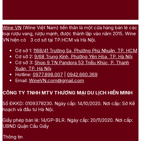
Wine VN
(Wine Việt Nam) tiền thân là một cửa hàng bán lẻ các
loại rượu vang, rượu mạnh, được thành lập vào năm 2015. Wine
VN hiện có 3 cơ sở tại TP.HCM và Hà Nội.
Cơ sở 1:
1168/41 Trường Sa, Phường Phú Nhuận, TP. HCM
Cơ sở 2:
9/68 Trung Kính, Phường Yên Hòa, TP. Hà Nội
Cơ sở 3:
Shop 9 TN Pandora 53 Triều Khúc, P. Thanh
Xuân, TP. Hà Nội
Hotline:
0977.898.007
|
0942.660.369
Email:
WineVN.com@gmail.com
CÔNG TY TNHH MTV THƯƠNG MẠI DU LỊCH HIỀN MINH
Số ĐKKD: 0109378230. Ngày cấp: 14/10/2020. Nơi cấp: Sở Kế
hoạch và đầu tư Hà Nội.
Giấy phép bán lẻ: 14/GP-BLR. Ngày cấp: 20/11/2020. Nơi cấp:
UBND Quận Cầu Giấy
Thông tin