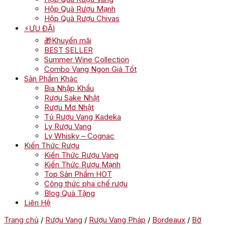
Hộp Quà Rượu Mạnh
Hộp Quà Rượu Chivas
⚡ƯU ĐÃI
🎁Khuyến mãi
BEST SELLER
Summer Wine Collection
Combo Vang Ngon Giá Tốt
Sản Phẩm Khác
Bia Nhập Khẩu
Rượu Sake Nhật
Rượu Mơ Nhật
Tủ Rượu Vang Kadeka
Ly Rượu Vang
Ly Whisky – Cognac
Kiến Thức Rượu
Kiến Thức Rượu Vang
Kiến Thức Rượu Mạnh
Top Sản Phẩm HOT
Công thức pha chế rượu
Blog Quà Tặng
Liên Hệ
Trang chủ
/
Rượu Vang
/
Rượu Vang Pháp
/
Bordeaux
/
Bờ