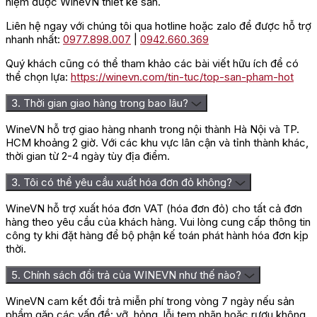
niệm được WineVN thiết kế sẵn.
Đôi nét về Château Cantenac Brown
Liên hệ ngay với chúng tôi qua hotline hoặc zalo để được hỗ trợ
nhanh nhất:
0977.898.007
|
0942.660.369
Château Cantenac Brown là điền trang Grand Cru Classé năm
Quý khách cũng có thể tham khảo các bài viết hữu ích để có
1855 tại Margaux, được thành lập cách đây khoảng hai thế kỷ
thể chọn lựa:
https://winevn.com/tin-tuc/top-san-pham-hot
bởi John Lewis Brown, một doanh nhân người Scotland. Dấu ấn
Scotland vẫn được thể hiện rõ qua tòa lâu đài kiến trúc Tudor
3. Thời gian giao hàng trong bao lâu?
đặc trưng của điền trang.
WineVN hỗ trợ giao hàng nhanh trong nội thành Hà Nội và TP.
Hiện Château Cantenac Brown do gia đình Le Lous quản lý.
HCM khoảng 2 giờ. Với các khu vực lân cận và tỉnh thành khác,
Tristan Le Lous cùng José Sanfins tiếp tục phát triển điền
thời gian từ 2-4 ngày tùy địa điểm.
trang theo định hướng cân bằng giữa chất lượng rượu vang, bảo
tồn thiên nhiên và gìn giữ di sản.
3. Tôi có thể yêu cầu xuất hóa đơn đỏ không?
Thành phần nho BriO De Cantenac
WineVN hỗ trợ xuất hóa đơn VAT (hóa đơn đỏ) cho tất cả đơn
hàng theo yêu cầu của khách hàng. Vui lòng cung cấp thông tin
Brown 2021
công ty khi đặt hàng để bộ phận kế toán phát hành hóa đơn kịp
thời.
Niên vụ 2021 được phối trộn theo tỷ lệ:
5. Chính sách đổi trả của WINEVN như thế nào?
60% Merlot
29% Cabernet Sauvignon
WineVN cam kết đổi trả miễn phí trong vòng 7 ngày nếu sản
11% Cabernet Franc
phẩm gặp các vấn đề: vỡ, hỏng, lỗi tem nhãn hoặc rượu không