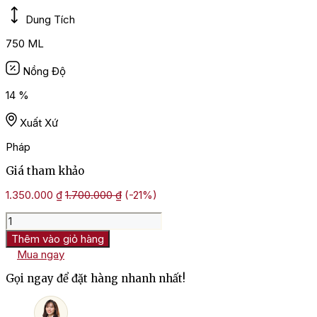
Dung Tích
750 ML
Nồng Độ
14 %
Xuất Xứ
Pháp
Giá tham khảo
1.350.000
₫
1.700.000
₫
(-21%)
Rượu
Vang
Thêm vào giỏ hàng
Pháp
Mua ngay
Brio
De
Gọi ngay để đặt hàng nhanh nhất!
Cantenac
Brown
Margaux