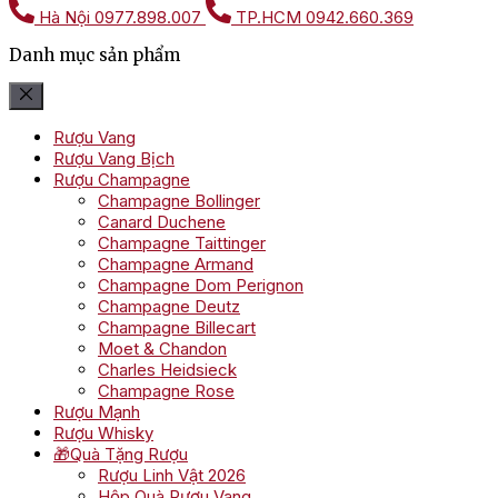
Hà Nội
0977.898.007
TP.HCM
0942.660.369
Danh mục sản phẩm
Rượu Vang
Rượu Vang Bịch
Rượu Champagne
Champagne Bollinger
Canard Duchene
Champagne Taittinger
Champagne Armand
Champagne Dom Perignon
Champagne Deutz
Champagne Billecart
Moet & Chandon
Charles Heidsieck
Champagne Rose
Rượu Mạnh
Rượu Whisky
🎁Quà Tặng Rượu
Rượu Linh Vật 2026
Hộp Quà Rượu Vang