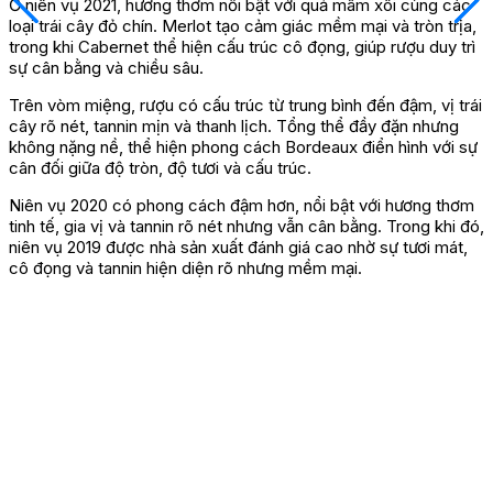
Ở niên vụ 2021, hương thơm nổi bật với quả mâm xôi cùng các
loại trái cây đỏ chín. Merlot tạo cảm giác mềm mại và tròn trịa,
trong khi Cabernet thể hiện cấu trúc cô đọng, giúp rượu duy trì
sự cân bằng và chiều sâu.
Trên vòm miệng, rượu có cấu trúc từ trung bình đến đậm, vị trái
cây rõ nét, tannin mịn và thanh lịch. Tổng thể đầy đặn nhưng
không nặng nề, thể hiện phong cách Bordeaux điển hình với sự
cân đối giữa độ tròn, độ tươi và cấu trúc.
Niên vụ 2020 có phong cách đậm hơn, nổi bật với hương thơm
tinh tế, gia vị và tannin rõ nét nhưng vẫn cân bằng. Trong khi đó,
niên vụ 2019 được nhà sản xuất đánh giá cao nhờ sự tươi mát,
cô đọng và tannin hiện diện rõ nhưng mềm mại.