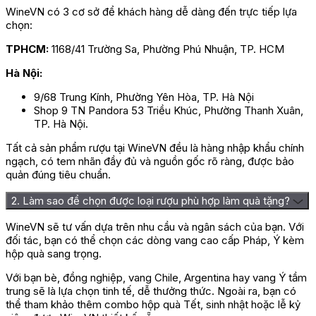
WineVN có 3 cơ sở để khách hàng dễ dàng đến trực tiếp lựa
Giá rượu Vang Brio De Cantenac
chọn:
Brown Margaux
TPHCM:
1168/41 Trường Sa, Phường Phú Nhuận, TP. HCM
Hà Nội:
Tên sản
Rượu Vang Brio De Cantenac Brown
9/68 Trung Kính, Phường Yên Hòa, TP. Hà Nội
phẩm
Margaux 750ml
Shop 9 TN Pandora 53 Triều Khúc, Phường Thanh Xuân,
Giá niêm
1.804.000 đ
TP. Hà Nội.
yết
Tất cả sản phẩm rượu tại WineVN đều là hàng nhập khẩu chính
Giá ưu đãi
1.350.000 đ
ngạch, có tem nhãn đầy đủ và nguồn gốc rõ ràng, được bảo
Giá theo
quản đúng tiêu chuẩn.
Liên hệ
thùng
2. Làm sao để chọn được loại rượu phù hợp làm quà tặng?
Giá sỉ
Liên hệ
WineVN sẽ tư vấn dựa trên nhu cầu và ngân sách của bạn. Với
Rượu Vang Brio De Cantenac Brown Margaux có giá niêm yết
đối tác, bạn có thể chọn các dòng vang cao cấp Pháp, Ý kèm
là 1.804.000 VNĐ/chai, đang được bán với mức giá ưu đãi chỉ
hộp quà sang trọng.
còn 1.350.000 VNĐ / chai 750ml, tùy vào số lượng mua hàng và
chương trình ưu đãi mà giá bán cụ thể có thể thay đổi.
Với bạn bè, đồng nghiệp, vang Chile, Argentina hay vang Ý tầm
trung sẽ là lựa chọn tinh tế, dễ thưởng thức. Ngoài ra, bạn có
Liên hệ ngay hotline
0977.898.007
hoặc
0942.660.369
thể tham khảo thêm combo hộp quà Tết, sinh nhật hoặc lễ kỷ
để nhận báo giá và đặt hàng nhanh chóng!