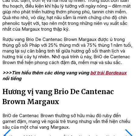
cấu trúc đậm, tròn vị và hài hòa tự nhiên. Trong suốt bốn tuần
thu hoạch, điều kiện khí hậu lý tưởng với ngày nóng – đêm mát
giúp nho phát triển hương thơm phong phú, tannin chín mềm.
Quả nho nhỏ, vỏ dày, hạt nâu sẫm là minh chứng cho độ chín
phenolic tuyệt vời, tạo nên một trong những niên vụ xuất sắc
nhất của Margaux trong thập kỷ.
Rượu vang Brio De Cantenac Brown Margaux được ủ trong
thùng gỗ sồi Pháp với 25% thùng mới và 75% thùng 1 năm tuổi,
mang lại sự cân bằng tinh tế giữa hương gỗ sồi thanh lịch và
hương trái cây tự nhiên. Nhờ quá trình ủ này, BriO de Cantenac
Brown thể hiện phong cách đậm đà, mềm mại và sâu sắc.
>>>Tìm hiểu thêm các dòng vang vùng
bờ trái Bordeaux
nổi tiếng
Hương vị vang Brio De Cantenac
Brown Margaux
BriO de Cantenac Brown thường sở hữu màu đỏ ruby đến
garnet đậm, mang vẻ ngoài trẻ trung nhưng vẫn thể hiện chiều
sâu của một chai vang Margaux.