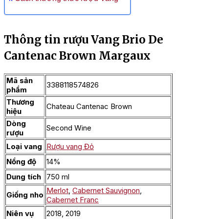
Thông tin rượu Vang Brio De
Cantenac Brown Margaux
Mã sản
3388118574826
phẩm
Thương
Chateau Cantenac Brown
hiệu
Dòng
Second Wine
rượu
Loại vang
Rượu vang Đỏ
Nồng độ
14%
Dung tích
750 ml
Merlot
,
Cabernet Sauvignon
,
Giống nho
Cabernet Franc
Niên vụ
2018, 2019