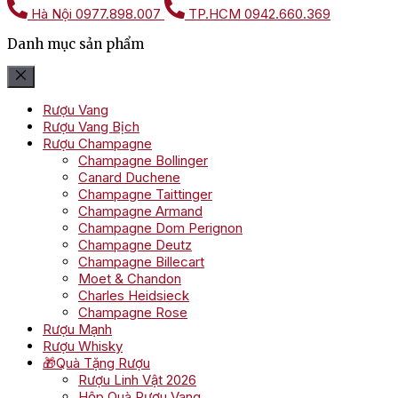
Hà Nội
0977.898.007
TP.HCM
0942.660.369
Danh mục sản phẩm
Rượu Vang
Rượu Vang Bịch
Rượu Champagne
Champagne Bollinger
Canard Duchene
Champagne Taittinger
Champagne Armand
Champagne Dom Perignon
Champagne Deutz
Champagne Billecart
Moet & Chandon
Charles Heidsieck
Champagne Rose
Rượu Mạnh
Rượu Whisky
🎁Quà Tặng Rượu
Rượu Linh Vật 2026
Hộp Quà Rượu Vang