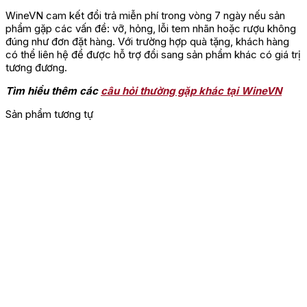
WineVN cam kết đổi trả miễn phí trong vòng 7 ngày nếu sản
phẩm gặp các vấn đề: vỡ, hỏng, lỗi tem nhãn hoặc rượu không
đúng như đơn đặt hàng. Với trường hợp quà tặng, khách hàng
có thể liên hệ để được hỗ trợ đổi sang sản phẩm khác có giá trị
tương đương.
Tìm hiểu thêm các
câu hỏi thường gặp khác tại WineVN
Sản phẩm tương tự
Giá Rượu Sake Masumi Aka
Phiên bản
Giá tham khảo
Sake Masumi Aka 300ml
275.000 đ
Sake Masumi Aka 720ml
790.000 đ
Sake Masumi Aka 1800ml
1.560.000 đ
Mua Sake Masumi Aka chính hãng
tại WineVN