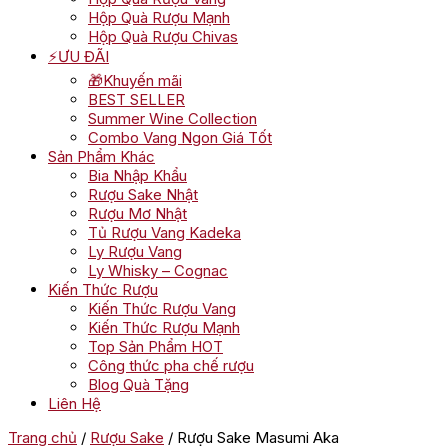
Hộp Quà Rượu Mạnh
Hộp Quà Rượu Chivas
⚡ƯU ĐÃI
🎁Khuyến mãi
BEST SELLER
Summer Wine Collection
Combo Vang Ngon Giá Tốt
Sản Phẩm Khác
Bia Nhập Khẩu
Rượu Sake Nhật
Rượu Mơ Nhật
Tủ Rượu Vang Kadeka
Ly Rượu Vang
Ly Whisky – Cognac
Kiến Thức Rượu
Kiến Thức Rượu Vang
Kiến Thức Rượu Mạnh
Top Sản Phẩm HOT
Công thức pha chế rượu
Blog Quà Tặng
Liên Hệ
Trang chủ
/
Rượu Sake
/ Rượu Sake Masumi Aka