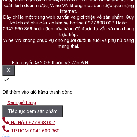
xuất, kinh doanh rượu, Wine VN không mua bán rượu qua mạng
internet.
Đây chỉ là một trang web tư vấn và giới thiệu về sản phẩm. Quý
khách có nhu cầu xin liên hệ hotline 0977.898.007 Hoặc
0942.660.369 hoặc đến cửa hàng để được tư vấn và mua hàng
trực tiếp.
Wine VN không phục vụ cho người dưới 18 tuổi và phụ nữ đang
mang thai.
Bản quyền © 2026 thuộc về WineVN.
Đã thêm vào giỏ hàng thành công
Xem giỏ hàng
Tiếp tục xem sản phẩm
Hà Nội
0977.898.007
TP.HCM
0942.660.369