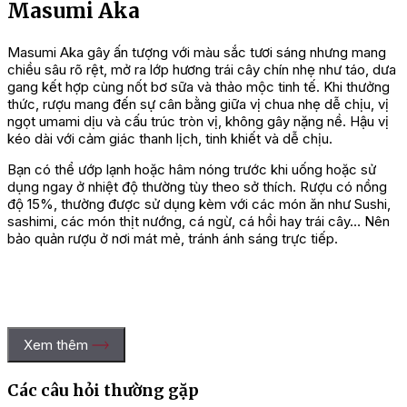
Masumi Aka
Masumi Aka gây ấn tượng với màu sắc tươi sáng nhưng mang
chiều sâu rõ rệt, mở ra lớp hương trái cây chín nhẹ như táo, dưa
gang kết hợp cùng nốt bơ sữa và thảo mộc tinh tế. Khi thưởng
thức, rượu mang đến sự cân bằng giữa vị chua nhẹ dễ chịu, vị
ngọt umami dịu và cấu trúc tròn vị, không gây nặng nề. Hậu vị
kéo dài với cảm giác thanh lịch, tinh khiết và dễ chịu.
Bạn có thể ướp lạnh hoặc hâm nóng trước khi uống hoặc sử
dụng ngay ở nhiệt độ thường tùy theo sở thích.
Rượu có nồng
độ 15%, thường được sử dụng kèm với các món ăn như Sushi,
sashimi, các món thịt nướng, cá ngừ, cá hồi hay trái cây… Nên
bảo quản rượu ở nơi mát mẻ, tránh ánh sáng trực tiếp.
Xem thêm
Các câu hỏi thường gặp