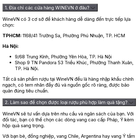
1. Địa chỉ các cửa hàng WINEVN ở đâu?
WineVN có 3 cơ sở để khách hàng dễ dàng đến trực tiếp lựa
chọn:
TPHCM:
1168/41 Trường Sa, Phường Phú Nhuận, TP. HCM
Hà Nội:
9/68 Trung Kính, Phường Yên Hòa, TP. Hà Nội
Shop 9 TN Pandora 53 Triều Khúc, Phường Thanh Xuân,
TP. Hà Nội.
Tất cả sản phẩm rượu tại WineVN đều là hàng nhập khẩu chính
ngạch, có tem nhãn đầy đủ và nguồn gốc rõ ràng, được bảo
quản đúng tiêu chuẩn.
2. Làm sao để chọn được loại rượu phù hợp làm quà tặng?
WineVN sẽ tư vấn dựa trên nhu cầu và ngân sách của bạn. Với
đối tác, bạn có thể chọn các dòng vang cao cấp Pháp, Ý kèm
hộp quà sang trọng.
Với bạn bè, đồng nghiệp, vang Chile, Argentina hay vang Ý tầm