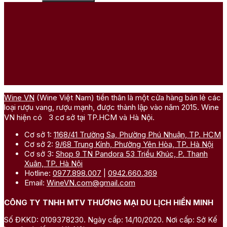
Wine VN
(Wine Việt Nam) tiền thân là một cửa hàng bán lẻ các
loại rượu vang, rượu mạnh, được thành lập vào năm 2015. Wine
VN hiện có 3 cơ sở tại TP.HCM và Hà Nội.
Cơ sở 1:
1168/41 Trường Sa, Phường Phú Nhuận, TP. HCM
Cơ sở 2:
9/68 Trung Kính, Phường Yên Hòa, TP. Hà Nội
Cơ sở 3:
Shop 9 TN Pandora 53 Triều Khúc, P. Thanh
Xuân, TP. Hà Nội
Hotline:
0977.898.007
|
0942.660.369
Email:
WineVN.com@gmail.com
CÔNG TY TNHH MTV THƯƠNG MẠI DU LỊCH HIỀN MINH
Số ĐKKD: 0109378230. Ngày cấp: 14/10/2020. Nơi cấp: Sở Kế