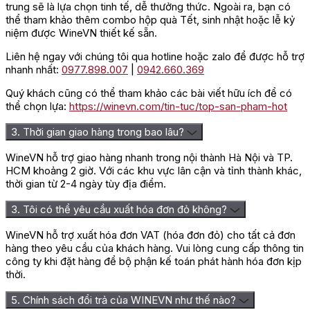
trung sẽ là lựa chọn tinh tế, dễ thưởng thức. Ngoài ra, bạn có
thể tham khảo thêm combo hộp quà Tết, sinh nhật hoặc lễ kỷ
niệm được WineVN thiết kế sẵn.
Liên hệ ngay với chúng tôi qua hotline hoặc zalo để được hỗ trợ
nhanh nhất:
0977.898.007
|
0942.660.369
Quý khách cũng có thể tham khảo các bài viết hữu ích để có
thể chọn lựa:
https://winevn.com/tin-tuc/top-san-pham-hot
3. Thời gian giao hàng trong bao lâu?
WineVN hỗ trợ giao hàng nhanh trong nội thành Hà Nội và TP.
HCM khoảng 2 giờ. Với các khu vực lân cận và tỉnh thành khác,
thời gian từ 2-4 ngày tùy địa điểm.
3. Tôi có thể yêu cầu xuất hóa đơn đỏ không?
WineVN hỗ trợ xuất hóa đơn VAT (hóa đơn đỏ) cho tất cả đơn
hàng theo yêu cầu của khách hàng. Vui lòng cung cấp thông tin
công ty khi đặt hàng để bộ phận kế toán phát hành hóa đơn kịp
thời.
5. Chính sách đổi trả của WINEVN như thế nào?