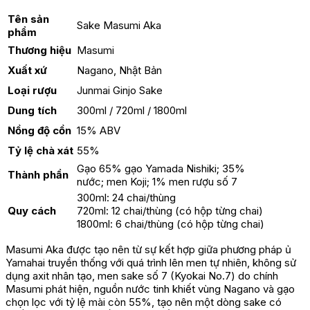
Tên sản
Sake Masumi Aka
phẩm
Thương hiệu
Masumi
Xuất xứ
Nagano, Nhật Bản
Loại rượu
Junmai Ginjo Sake
Dung tích
300ml / 720ml / 1800ml
Nồng độ cồn
15% ABV
Tỷ lệ chà xát
55%
Gạo 65% gạo Yamada Nishiki; 35%
Thành phần
nước; men Koji; 1% men rượu số 7
300ml: 24 chai/thùng
Quy cách
720ml: 12 chai/thùng (có hộp từng chai)
1800ml: 6 chai/thùng (có hộp từng chai)
Masumi Aka được tạo nên từ sự kết hợp giữa phương pháp ủ
Yamahai truyền thống với quá trình lên men tự nhiên, không sử
dụng axit nhân tạo, men sake số 7 (Kyokai No.7) do chính
Masumi phát hiện, nguồn nước tinh khiết vùng Nagano và gạo
chọn lọc với tỷ lệ mài còn 55%, tạo nên một dòng sake có