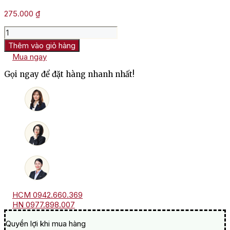
275.000
₫
Rượu
Sake
Thêm vào giỏ hàng
Masumi
Mua ngay
Aka
số
Gọi ngay để đặt hàng nhanh nhất!
lượng
HCM 0942.660.369
HN 0977.898.007
Quyền lợi khi mua hàng