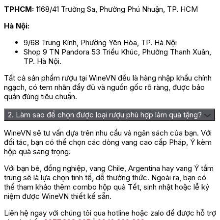
TPHCM:
1168/41 Trường Sa, Phường Phú Nhuận, TP. HCM
Hà Nội:
9/68 Trung Kính, Phường Yên Hòa, TP. Hà Nội
Shop 9 TN Pandora 53 Triều Khúc, Phường Thanh Xuân,
TP. Hà Nội.
Tất cả sản phẩm rượu tại WineVN đều là hàng nhập khẩu chính
ngạch, có tem nhãn đầy đủ và nguồn gốc rõ ràng, được bảo
quản đúng tiêu chuẩn.
2. Làm sao để chọn được loại rượu phù hợp làm quà tặng?
WineVN sẽ tư vấn dựa trên nhu cầu và ngân sách của bạn. Với
đối tác, bạn có thể chọn các dòng vang cao cấp Pháp, Ý kèm
hộp quà sang trọng.
Với bạn bè, đồng nghiệp, vang Chile, Argentina hay vang Ý tầm
trung sẽ là lựa chọn tinh tế, dễ thưởng thức. Ngoài ra, bạn có
thể tham khảo thêm combo hộp quà Tết, sinh nhật hoặc lễ kỷ
niệm được WineVN thiết kế sẵn.
Liên hệ ngay với chúng tôi qua hotline hoặc zalo để được hỗ trợ