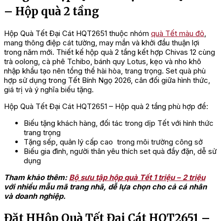
– Hộp quà 2 tầng
Hộp Quà Tết Đại Cát HQT2651 thuộc nhóm
quà Tết màu đỏ
,
mang thông điệp cát tường, may mắn và khởi đầu thuận lợi
trong năm mới. Thiết kế hộp quà 2 tầng kết hợp Chivas 12 cùng
trà oolong, cà phê Tchibo, bánh quy Lotus, kẹo và nho khô
nhập khẩu tạo nên tổng thể hài hòa, trang trọng. Set quà phù
hợp sử dụng trong Tết Bính Ngọ 2026, cân đối giữa hình thức,
giá trị và ý nghĩa biếu tặng.
Hộp Quà Tết Đại Cát HQT2651 – Hộp quà 2 tầng phù hợp để:
Biếu tặng khách hàng, đối tác trong dịp Tết với hình thức
trang trọng
Tặng sếp, quản lý cấp cao trong môi trường công sở
Biếu gia đình, người thân yêu thích set quà đầy đặn, dễ sử
dụng
Tham khảo thêm:
Bộ sưu tập hộp quà Tết 1 triệu – 2 triệu
với nhiều mẫu mã trang nhã, dễ lựa chọn cho cả cá nhân
và doanh nghiệp.
Đặt HHộp Quà Tết Đại Cát HQT2651 –