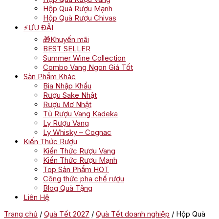
Hộp Quà Rượu Mạnh
Hộp Quà Rượu Chivas
⚡ƯU ĐÃI
🎁Khuyến mãi
BEST SELLER
Summer Wine Collection
Combo Vang Ngon Giá Tốt
Sản Phẩm Khác
Bia Nhập Khẩu
Rượu Sake Nhật
Rượu Mơ Nhật
Tủ Rượu Vang Kadeka
Ly Rượu Vang
Ly Whisky – Cognac
Kiến Thức Rượu
Kiến Thức Rượu Vang
Kiến Thức Rượu Mạnh
Top Sản Phẩm HOT
Công thức pha chế rượu
Blog Quà Tặng
Liên Hệ
Trang chủ
/
Quà Tết 2027
/
Quà Tết doanh nghiệp
/ Hộp Quà