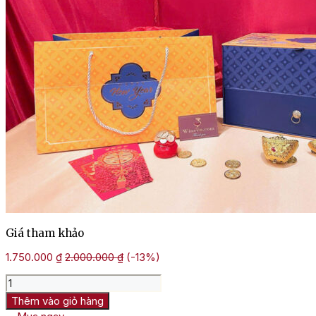
Giá tham khảo
1.750.000
₫
2.000.000
₫
(-13%)
Hộp
Quà
Thêm vào giỏ hàng
Tết