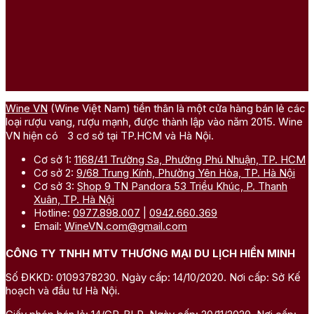
Wine VN
(Wine Việt Nam) tiền thân là một cửa hàng bán lẻ các
loại rượu vang, rượu mạnh, được thành lập vào năm 2015. Wine
VN hiện có 3 cơ sở tại TP.HCM và Hà Nội.
Cơ sở 1:
1168/41 Trường Sa, Phường Phú Nhuận, TP. HCM
Cơ sở 2:
9/68 Trung Kính, Phường Yên Hòa, TP. Hà Nội
Cơ sở 3:
Shop 9 TN Pandora 53 Triều Khúc, P. Thanh
Xuân, TP. Hà Nội
Hotline:
0977.898.007
|
0942.660.369
Email:
WineVN.com@gmail.com
CÔNG TY TNHH MTV THƯƠNG MẠI DU LỊCH HIỀN MINH
Số ĐKKD: 0109378230. Ngày cấp: 14/10/2020. Nơi cấp: Sở Kế
hoạch và đầu tư Hà Nội.