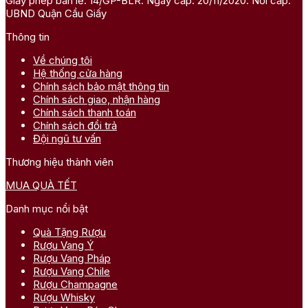
Giấy phép bán lẻ: 14/GP-BLR. Ngày cấp: 20/11/2020. Nơi cấp:
UBND Quận Cầu Giấy
Thông tin
Về chúng tôi
Hệ thống cửa hàng
Chính sách bảo mật thông tin
Chính sách giao, nhận hàng
Chính sách thanh toán
Chính sách đổi trả
Đội ngũ tư vấn
Thương hiệu thành viên
MUA QUÀ TẾT
Danh mục nổi bật
Quà Tặng Rượu
Rượu Vang Ý
Rượu Vang Pháp
Rượu Vang Chile
Rượu Champagne
Rượu Whisky