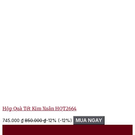
Hộp Quà Tết Kim Xuân HQT2664
MUA NGAY
745.000
₫
850.000
₫
-12%
(-12%)
1