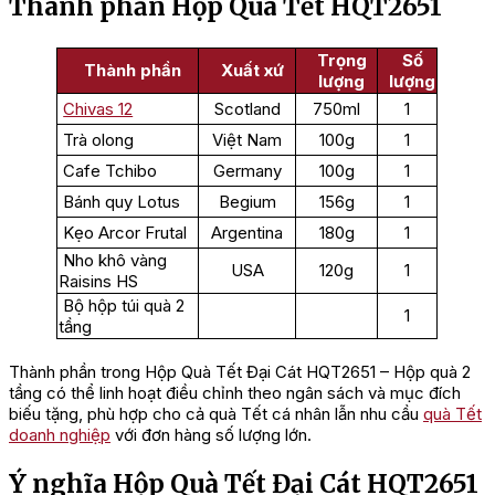
Thành phần Hộp Quà Tết HQT2651
Trọng
Số
Thành phần
Xuất xứ
lượng
lượng
Chivas 12
Scotland
750ml
1
Trà olong
Việt Nam
100g
1
Cafe Tchibo
Germany
100g
1
Bánh quy Lotus
Begium
156g
1
Kẹo Arcor Frutal
Argentina
180g
1
Nho khô vàng
USA
120g
1
Raisins HS
Bộ hộp túi quà 2
1
tầng
Thành phần trong Hộp Quà Tết Đại Cát HQT2651 – Hộp quà 2
tầng có thể linh hoạt điều chỉnh theo ngân sách và mục đích
biếu tặng, phù hợp cho cả quà Tết cá nhân lẫn nhu cầu
quà Tết
doanh nghiệp
với đơn hàng số lượng lớn.
Ý nghĩa Hộp Quà Tết Đại Cát HQT2651