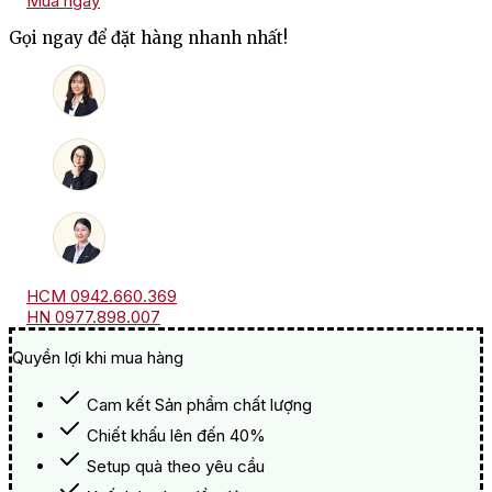
Mua ngay
Đại
Cát
Gọi ngay để đặt hàng nhanh nhất!
HQT2651
-
Hộp
quà
2
tầng
số
lượng
HCM 0942.660.369
HN 0977.898.007
Quyền lợi khi mua hàng
Cam kết Sản phẩm chất lượng
Chiết khấu lên đến 40%
Setup quà theo yêu cầu