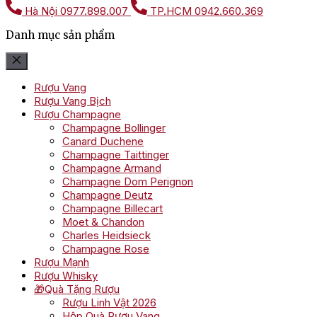
Hà Nội
0977.898.007
TP.HCM
0942.660.369
Danh mục sản phẩm
Rượu Vang
Rượu Vang Bịch
Rượu Champagne
Champagne Bollinger
Canard Duchene
Champagne Taittinger
Champagne Armand
Champagne Dom Perignon
Champagne Deutz
Champagne Billecart
Moet & Chandon
Charles Heidsieck
Champagne Rose
Rượu Mạnh
Rượu Whisky
🎁Quà Tặng Rượu
Rượu Linh Vật 2026
Hộp Quà Rượu Vang