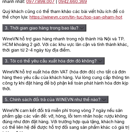
nhanh nhất:
0977.898.007
|
0942.660.369
Quý khách cũng có thể tham khảo các bài viết hữu ích để có
thể chọn lựa:
https://winevn.com/tin-tuc/top-san-pham-hot
3. Thời gian giao hàng trong bao lâu?
WineVN hỗ trợ giao hàng nhanh trong nội thành Hà Nội và TP.
HCM khoảng 2 giờ. Với các khu vực lân cận và tỉnh thành khác,
thời gian từ 2-4 ngày tùy địa điểm.
3. Tôi có thể yêu cầu xuất hóa đơn đỏ không?
WineVN hỗ trợ xuất hóa đơn VAT (hóa đơn đỏ) cho tất cả đơn
hàng theo yêu cầu của khách hàng. Vui lòng cung cấp thông tin
công ty khi đặt hàng để bộ phận kế toán phát hành hóa đơn kịp
thời.
5. Chính sách đổi trả của WINEVN như thế nào?
WineVN cam kết đổi trả miễn phí trong vòng 7 ngày nếu sản
phẩm gặp các vấn đề: vỡ, hỏng, lỗi tem nhãn hoặc rượu không
đúng như đơn đặt hàng. Với trường hợp quà tặng, khách hàng
có thể liên hệ để được hỗ trợ đổi sang sản phẩm khác có giá trị