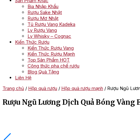
Sản Phẩm Khác
Bia Nhập Khẩu
Rượu Sake Nhật
Rượu Mơ Nhật
Tủ Rượu Vang Kadeka
Ly Rượu Vang
Ly Whisky – Cognac
Kiến Thức Rượu
Kiến Thức Rượu Vang
Kiến Thức Rượu Mạnh
Top Sản Phẩm HOT
Công thức pha chế rượu
Blog Quà Tặng
Liên Hệ
Trang chủ
/
Hộp quà rượu
/
Hộp quà rượu mạnh
/ Rượu Ngũ Lươn
Rượu Ngũ Lương Dịch Quả Bóng Vàng F