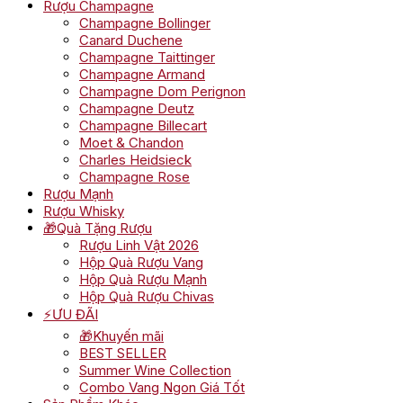
Rượu Champagne
Champagne Bollinger
Canard Duchene
Champagne Taittinger
Champagne Armand
Champagne Dom Perignon
Champagne Deutz
Champagne Billecart
Moet & Chandon
Charles Heidsieck
Champagne Rose
Rượu Mạnh
Rượu Whisky
🎁Quà Tặng Rượu
Rượu Linh Vật 2026
Hộp Quà Rượu Vang
Hộp Quà Rượu Mạnh
Hộp Quà Rượu Chivas
⚡ƯU ĐÃI
🎁Khuyến mãi
BEST SELLER
Summer Wine Collection
Combo Vang Ngon Giá Tốt