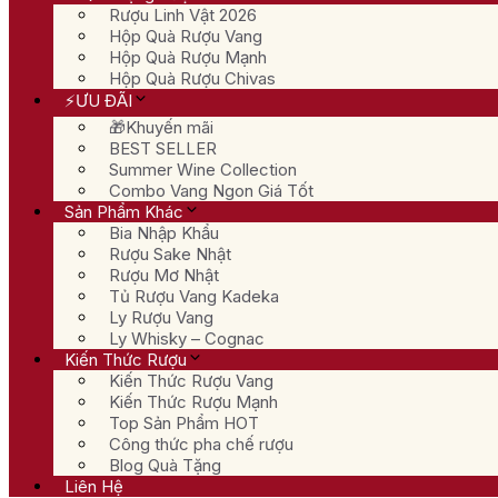
Rượu Linh Vật 2026
Hộp Quà Rượu Vang
Hộp Quà Rượu Mạnh
Hộp Quà Rượu Chivas
⚡ƯU ĐÃI
🎁Khuyến mãi
BEST SELLER
Summer Wine Collection
Combo Vang Ngon Giá Tốt
Sản Phẩm Khác
Bia Nhập Khẩu
Rượu Sake Nhật
Rượu Mơ Nhật
Tủ Rượu Vang Kadeka
Ly Rượu Vang
Ly Whisky – Cognac
Kiến Thức Rượu
Kiến Thức Rượu Vang
Kiến Thức Rượu Mạnh
Top Sản Phẩm HOT
Công thức pha chế rượu
Blog Quà Tặng
Liên Hệ