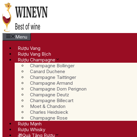
Chuyển
đến
nội
dung
Menu
Rượu Vang
Rượu Vang Bịch
Rượu Champagne
Champagne Bollinger
Canard Duchene
Champagne Taittinger
Champagne Armand
Champagne Dom Perignon
Champagne Deutz
Champagne Billecart
Moet & Chandon
Charles Heidsieck
Champagne Rose
Rượu Mạnh
Rượu Whisky
🎁Quà Tặng Rượu