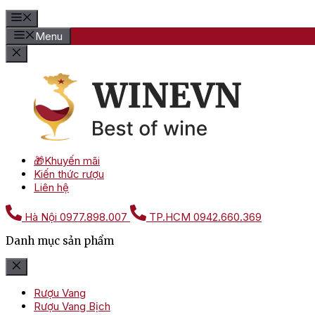
Menu
🎁Khuyến mãi
Kiến thức rượu
Liên hệ
Hà Nội
0977.898.007
TP.HCM
0942.660.369
Danh mục sản phẩm
Rượu Vang
Rượu Vang Bịch