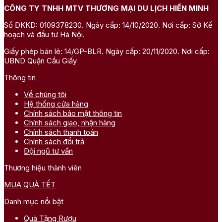
CÔNG TY TNHH MTV THƯƠNG MẠI DU LỊCH HIỀN MINH
Số ĐKKD: 0109378230. Ngày cấp: 14/10/2020. Nơi cấp: Sở Kế
hoạch và đầu tư Hà Nội.
Giấy phép bán lẻ: 14/GP-BLR. Ngày cấp: 20/11/2020. Nơi cấp:
UBND Quận Cầu Giấy
Thông tin
Về chúng tôi
Hệ thống cửa hàng
Chính sách bảo mật thông tin
Chính sách giao, nhận hàng
Chính sách thanh toán
Chính sách đổi trả
Đội ngũ tư vấn
Thương hiệu thành viên
MUA QUÀ TẾT
Danh mục nổi bật
Quà Tặng Rượu