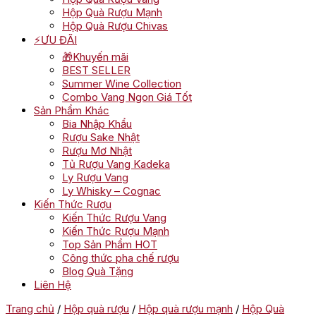
Hộp Quà Rượu Mạnh
Hộp Quà Rượu Chivas
⚡ƯU ĐÃI
🎁Khuyến mãi
BEST SELLER
Summer Wine Collection
Combo Vang Ngon Giá Tốt
Sản Phẩm Khác
Bia Nhập Khẩu
Rượu Sake Nhật
Rượu Mơ Nhật
Tủ Rượu Vang Kadeka
Ly Rượu Vang
Ly Whisky – Cognac
Kiến Thức Rượu
Kiến Thức Rượu Vang
Kiến Thức Rượu Mạnh
Top Sản Phẩm HOT
Công thức pha chế rượu
Blog Quà Tặng
Liên Hệ
Trang chủ
/
Hộp quà rượu
/
Hộp quà rượu mạnh
/
Hộp Quà