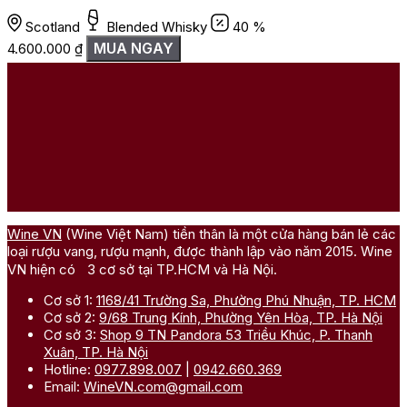
Scotland
Blended Whisky
40 %
MUA NGAY
4.600.000
₫
Wine VN
(Wine Việt Nam) tiền thân là một cửa hàng bán lẻ các
loại rượu vang, rượu mạnh, được thành lập vào năm 2015. Wine
VN hiện có 3 cơ sở tại TP.HCM và Hà Nội.
Cơ sở 1:
1168/41 Trường Sa, Phường Phú Nhuận, TP. HCM
Cơ sở 2:
9/68 Trung Kính, Phường Yên Hòa, TP. Hà Nội
Cơ sở 3:
Shop 9 TN Pandora 53 Triều Khúc, P. Thanh
Xuân, TP. Hà Nội
Hotline:
0977.898.007
|
0942.660.369
Email:
WineVN.com@gmail.com