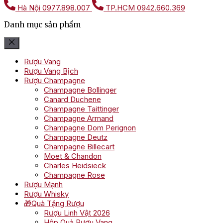
Hà Nội
0977.898.007
TP.HCM
0942.660.369
Danh mục sản phẩm
Rượu Vang
Rượu Vang Bịch
Rượu Champagne
Champagne Bollinger
Canard Duchene
Champagne Taittinger
Champagne Armand
Champagne Dom Perignon
Champagne Deutz
Champagne Billecart
Moet & Chandon
Charles Heidsieck
Champagne Rose
Rượu Mạnh
Rượu Whisky
🎁Quà Tặng Rượu
Rượu Linh Vật 2026
Hộp Quà Rượu Vang