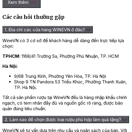
Xem thêm
Các câu hỏi thường gặp
1. Địa chỉ các cửa hàng WINEVN ở đâu?
WineVN có 3 cơ sở để khách hàng dễ dàng đến trực tiếp lựa
chọn:
TPHCM:
1168/41 Trường Sa, Phường Phú Nhuận, TP. HCM
Hà Nội:
9/68 Trung Kính, Phường Yên Hòa, TP. Hà Nội
Shop 9 TN Pandora 53 Triều Khúc, Phường Thanh Xuân,
TP. Hà Nội.
Tất cả sản phẩm rượu tại WineVN đều là hàng nhập khẩu chính
ngạch, có tem nhãn đầy đủ và nguồn gốc rõ ràng, được bảo
quản đúng tiêu chuẩn.
2. Làm sao để chọn được loại rượu phù hợp làm quà tặng?
WineVN sẽ tư vấn dựa trên nhu cầu và ngân sách của bạn. Với