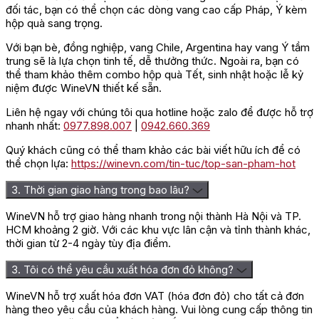
đối tác, bạn có thể chọn các dòng vang cao cấp Pháp, Ý kèm
hộp quà sang trọng.
Với bạn bè, đồng nghiệp, vang Chile, Argentina hay vang Ý tầm
trung sẽ là lựa chọn tinh tế, dễ thưởng thức. Ngoài ra, bạn có
thể tham khảo thêm combo hộp quà Tết, sinh nhật hoặc lễ kỷ
niệm được WineVN thiết kế sẵn.
Liên hệ ngay với chúng tôi qua hotline hoặc zalo để được hỗ trợ
nhanh nhất:
0977.898.007
|
0942.660.369
Quý khách cũng có thể tham khảo các bài viết hữu ích để có
thể chọn lựa:
https://winevn.com/tin-tuc/top-san-pham-hot
3. Thời gian giao hàng trong bao lâu?
WineVN hỗ trợ giao hàng nhanh trong nội thành Hà Nội và TP.
HCM khoảng 2 giờ. Với các khu vực lân cận và tỉnh thành khác,
thời gian từ 2-4 ngày tùy địa điểm.
3. Tôi có thể yêu cầu xuất hóa đơn đỏ không?
WineVN hỗ trợ xuất hóa đơn VAT (hóa đơn đỏ) cho tất cả đơn
hàng theo yêu cầu của khách hàng. Vui lòng cung cấp thông tin