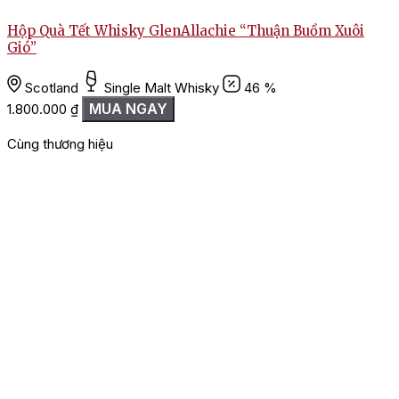
R
Hộp Quà Tết Whisky GlenAllachie “Thuận Buồm Xuôi
Gió”
Scotland
Single Malt Whisky
46 %
MUA NGAY
1.800.000
₫
Cùng thương hiệu