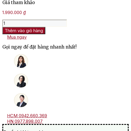
Giá tham khảo
1.990.000
₫
Hộp
quà
Thêm vào giỏ hàng
rượu
Mua ngay
Chivas
Regal
Gọi ngay để đặt hàng nhanh nhất!
18
Blue
Signature
số
lượng
HCM 0942.660.369
HN 0977.898.007