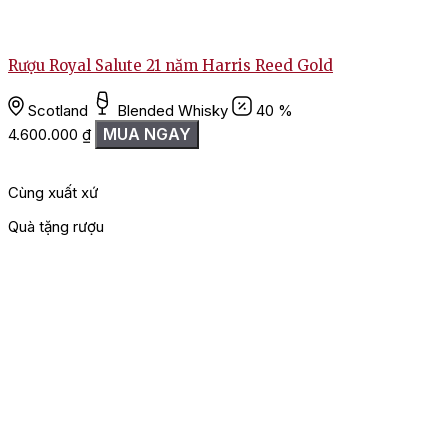
Rượu Royal Salute 21 năm Harris Reed Gold
R
Scotland
Blended Whisky
40 %
MUA NGAY
4.600.000
₫
Cùng xuất xứ
Quà tặng rượu