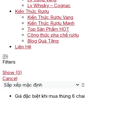
Ly Whisky – Cognac
Kiến Thức Rượu
Kiến Thức Rượu Vang
Kiến Thức Rượu Mạnh
Top Sản Phẩm HOT
Công thức pha chế rượu
Blog Quà Tặng
Liên Hệ
Filters
Show
(
0
)
Cancel
Giá đặc biệt khi mua thùng 6 chai