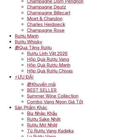
Champagne Dom Perignon
Champagne Deutz
Champagne Billecart
Moet & Chandon
Charles Heidsieck
Champagne Rose
Rượu Mạnh
Rượu Whisky
🎁Quà Tặng Rượu
Rượu Linh Vật 2026
Hộp Quà Rượu Vang
Hộp Quà Rượu Mạnh
Hộp Quà Rượu Chivas
⚡ƯU ĐÃI
🎁Khuyến mãi
BEST SELLER
Summer Wine Collection
Combo Vang Ngon Giá Tốt
Sản Phẩm Khác
Bia Nhập Khẩu
Rượu Sake Nhật
Rượu Mơ Nhật
Tủ Rượu Vang Kadeka
Ly Rượu Vang