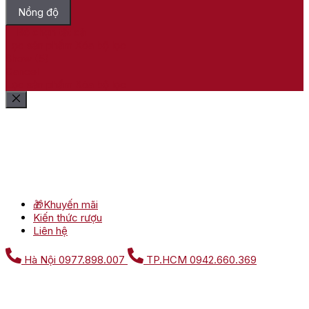
Nồng độ
Bỏ chọn tất cả
Lọc sản phẩm
Xóa bộ lọc
Show
(
5
)
Cancel
Lọc sản phẩm
Xóa bộ lọc
🎁Khuyến mãi
Kiến thức rượu
Liên hệ
Hà Nội
0977.898.007
TP.HCM
0942.660.369