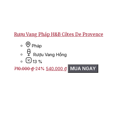
Rượu Vang Pháp H&B Côtes De Provence
Pháp
Rượu Vang Hồng
13 %
Giá
Giá
MUA NGAY
710.000
₫
-24%
540.000
₫
gốc
hiện
là:
tại
710.000 ₫.
là:
540.000 ₫.