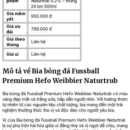
phẩm
Naturtrub 5.2% – thùng
24 lon 500ml
Giá niêm
950.000 đ
yết
Giá ưu
799.000 đ
đãi
Giá theo
Liên hệ
thùng
Giá sỉ
Liên hệ
Mô tả về Bia bóng đá Fussball
Premium Hefo Weibbier Naturtrub
Bia bóng đá Fussball Premium Hefo Weibbier Naturtrub có màu
vàng đẹp mắt và trắng sữa, hấp dẫn người nhìn. Với hương thơm
tự nhiên từ các nguyên liệu chất lượng, bia mang đến một trải
nghiệm thưởng thức thú vị và độc đáo cho người yêu bia.
Vị của Bia bóng đá Fussball Premium Hefo Weibbier Naturtrub
là sự pha trộn hài hòa giữa vị đắng nhẹ và vị ngọt dễ chịu, mang