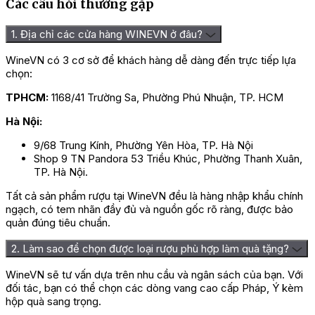
Các câu hỏi thường gặp
1. Địa chỉ các cửa hàng WINEVN ở đâu?
WineVN có 3 cơ sở để khách hàng dễ dàng đến trực tiếp lựa
chọn:
TPHCM:
1168/41 Trường Sa, Phường Phú Nhuận, TP. HCM
Hà Nội:
9/68 Trung Kính, Phường Yên Hòa, TP. Hà Nội
Shop 9 TN Pandora 53 Triều Khúc, Phường Thanh Xuân,
TP. Hà Nội.
Tất cả sản phẩm rượu tại WineVN đều là hàng nhập khẩu chính
ngạch, có tem nhãn đầy đủ và nguồn gốc rõ ràng, được bảo
quản đúng tiêu chuẩn.
2. Làm sao để chọn được loại rượu phù hợp làm quà tặng?
WineVN sẽ tư vấn dựa trên nhu cầu và ngân sách của bạn. Với
đối tác, bạn có thể chọn các dòng vang cao cấp Pháp, Ý kèm
hộp quà sang trọng.