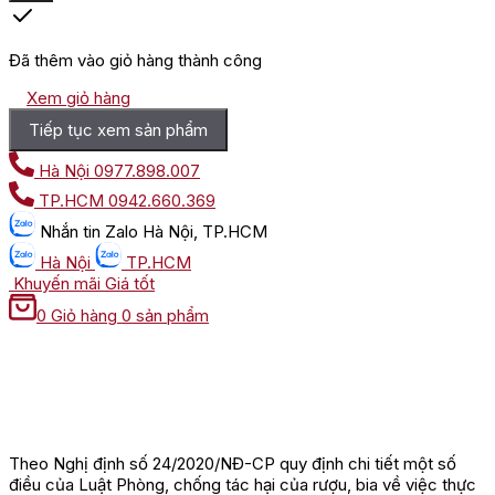
Đã thêm vào giỏ hàng thành công
Xem giỏ hàng
Tiếp tục xem sản phẩm
Hà Nội
0977.898.007
TP.HCM
0942.660.369
Nhắn tin
Zalo Hà Nội, TP.HCM
Hà Nội
TP.HCM
Khuyến mãi
Giá tốt
0
Giỏ hàng
0 sản phẩm
Theo Nghị định số 24/2020/NĐ-CP quy định chi tiết một số
điều của Luật Phòng, chống tác hại của rượu, bia về việc thực