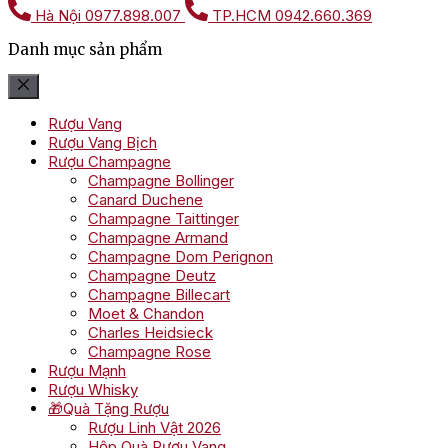
Hà Nội
0977.898.007
TP.HCM
0942.660.369
Danh mục sản phẩm
Rượu Vang
Rượu Vang Bịch
Rượu Champagne
Champagne Bollinger
Canard Duchene
Champagne Taittinger
Champagne Armand
Champagne Dom Perignon
Champagne Deutz
Champagne Billecart
Moet & Chandon
Charles Heidsieck
Champagne Rose
Rượu Mạnh
Rượu Whisky
🎁Quà Tặng Rượu
Rượu Linh Vật 2026
Hộp Quà Rượu Vang