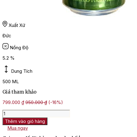
Xuất Xứ
Đức
Nồng Độ
5.2 %
Dung Tích
500 ML
Giá tham khảo
799.000
₫
950.000
₫
(-16%)
Bia
Fussball
Thêm vào giỏ hàng
Naturtrub
Mua ngay
5.2%
–