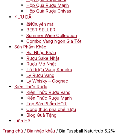
Hộp Quà Rượu Mạnh
Hộp Quà Rượu Chivas
⚡ƯU ĐÃI
🎁Khuyến mãi
BEST SELLER
Summer Wine Collection
Combo Vang Ngon Giá Tốt
Sản Phẩm Khác
Bia Nhập Khẩu
Rượu Sake Nhật
Rượu Mơ Nhật
Tủ Rượu Vang Kadeka
Ly Rượu Vang
Ly Whisky – Cognac
Kiến Thức Rượu
Kiến Thức Rượu Vang
Kiến Thức Rượu Mạnh
Top Sản Phẩm HOT
Công thức pha chế rượu
Blog Quà Tặng
Liên Hệ
Trang chủ
/
Bia nhập khẩu
/ Bia Fussball Naturtrub 5.2% –