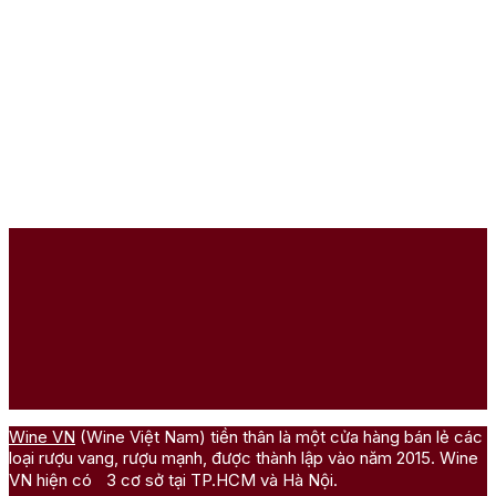
R
3
Wine VN
(Wine Việt Nam) tiền thân là một cửa hàng bán lẻ các
loại rượu vang, rượu mạnh, được thành lập vào năm 2015. Wine
VN hiện có 3 cơ sở tại TP.HCM và Hà Nội.