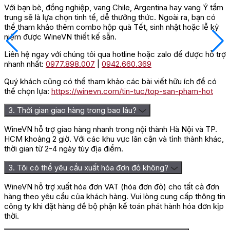
Với bạn bè, đồng nghiệp, vang Chile, Argentina hay vang Ý tầm
trung sẽ là lựa chọn tinh tế, dễ thưởng thức. Ngoài ra, bạn có
thể tham khảo thêm combo hộp quà Tết, sinh nhật hoặc lễ kỷ
niệm được WineVN thiết kế sẵn.
Liên hệ ngay với chúng tôi qua hotline hoặc zalo để được hỗ trợ
nhanh nhất:
0977.898.007
|
0942.660.369
Quý khách cũng có thể tham khảo các bài viết hữu ích để có
thể chọn lựa:
https://winevn.com/tin-tuc/top-san-pham-hot
3. Thời gian giao hàng trong bao lâu?
WineVN hỗ trợ giao hàng nhanh trong nội thành Hà Nội và TP.
HCM khoảng 2 giờ. Với các khu vực lân cận và tỉnh thành khác,
thời gian từ 2-4 ngày tùy địa điểm.
3. Tôi có thể yêu cầu xuất hóa đơn đỏ không?
WineVN hỗ trợ xuất hóa đơn VAT (hóa đơn đỏ) cho tất cả đơn
hàng theo yêu cầu của khách hàng. Vui lòng cung cấp thông tin
công ty khi đặt hàng để bộ phận kế toán phát hành hóa đơn kịp
thời.