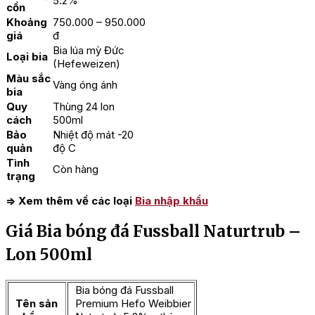
5.2%
cồn
Khoảng
750.000 – 950.000
giá
đ
Bia lúa mỳ Đức
Loại bia
(Hefeweizen)
Màu sắc
Vàng óng ánh
bia
Quy
Thùng 24 lon
cách
500ml
Bảo
Nhiệt độ mát -20
quản
độ C
Tình
Còn hàng
trạng
=> Xem thêm về các loại
Bia nhập khẩu
Giá Bia bóng đá Fussball Naturtrub –
Lon 500ml
Bia bóng đá Fussball
Tên sản
Premium Hefo Weibbier