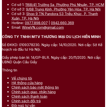
Cơ sở 1:
1168/41 Trường Sa, Phường Phú Nhuận, TP. HCM
Cơ sở 2:
9/68 Trung Kính, Phường Yên Hòa, TP. Hà Nội
Cơ sở 3:
Shop 9 TN Pandora 53 Triều Khúc, P. Thanh
Xuân, TP. Hà Nội
Hotline:
0977.898.007
|
0942.660.369
Email:
WineVN.com@gmail.com
CÔNG TY TNHH MTV THƯƠNG MẠI DU LỊCH HIỀN MINH
Số ĐKKD: 0109378230. Ngày cấp: 14/10/2020. Nơi cấp: Sở Kế
hoạch và đầu tư Hà Nội.
Giấy phép bán lẻ: 14/GP-BLR. Ngày cấp: 20/11/2020. Nơi cấp:
UBND Quận Cầu Giấy
Thông tin
Về chúng tôi
Hệ thống cửa hàng
Chính sách bảo mật thông tin
Chính sách giao, nhận hàng
Chính sách thanh toán
Chính sách đổi trả
Đội ngũ tư vấn