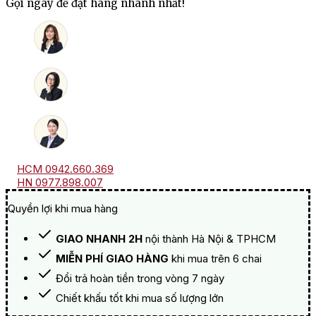
Gọi ngay để đặt hàng nhanh nhất!
Thùng
24
Lon
500ml
số
lượng
HCM 0942.660.369
HN 0977.898.007
Quyền lợi khi mua hàng
GIAO NHANH 2H
nội thành Hà Nội & TPHCM
MIỄN PHÍ GIAO HÀNG
khi mua trên 6 chai
Đổi trả hoàn tiền trong vòng 7 ngày
Chiết khấu tốt khi mua số lượng lớn