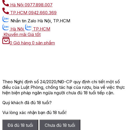
Hà Nội
0977.898.007
TP.HCM
0942.660.369
Nhắn tin
Zalo Hà Nội, TP.HCM
Hà Nội
TP.HCM
Khuyến mãi
Giá tốt
0
Giỏ hàng
0 sản phẩm
Theo Nghị định số 24/2020/NĐ-CP quy định chi tiết một số
điều của Luật Phòng, chống tác hại của rượu, bia về việc thực
hiện biện pháp ngăn ngừa người chưa đủ 18 tuổi tiếp cận.
Quý khách đã đủ 18 tuổi?
Vui lòng xác nhận bạn đủ 18 tuổi!
Đã đủ 18 tuổi
Chưa đủ 18 tuổi