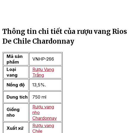
Thông tin chi tiết của rượu vang Rios
De Chile Chardonnay
Mã sản
VNHP-266
phẩm
Loại
Rượu Vang
vang
Trắng
Nồng độ
13,5%.
Dung tích
750 ml
Rượu vang
Giống
nho
nho
Chardonnay
Rượu vang
Xuất xứ
Chile