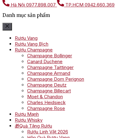
Hà Nội
0977.898.007
TP.HCM
0942.660.369
Danh mục sản phẩm
Rượu Vang
Rượu Vang Bịch
Rượu Champagne
Champagne Bollinger
Canard Duchene
Champagne Taittinger
Champagne Armand
Champagne Dom Perignon
Champagne Deutz
Champagne Billecart
Moet & Chandon
Charles Heidsieck
Champagne Rose
Rượu Mạnh
Rượu Whisky
🎁Quà Tặng Rượu
Rượu Linh Vật 2026
Hộp Quà Rượu Vang