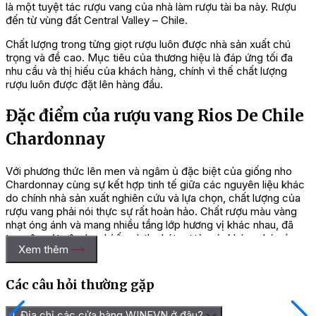
là một tuyệt tác rượu vang của nhà làm rượu tài ba này. Rượu
đến từ vùng đất Central Valley – Chile.
Chất lượng trong từng giọt rượu luôn được nhà sản xuất chú
trọng và đề cao. Mục tiêu của thương hiệu là đáp ứng tối đa
nhu cầu và thị hiếu của khách hàng, chính vì thế chất lượng
rượu luôn được đặt lên hàng đầu.
Đặc điểm của rượu vang Rios De Chile
Chardonnay
Với phương thức lên men và ngâm ủ đặc biệt của giống nho
Chardonnay cùng sự kết hợp tinh tế giữa các nguyên liệu khác
do chính nhà sản xuất nghiên cứu và lựa chọn, chất lượng của
rượu vang phải nói thực sự rất hoàn hảo. Chất rượu màu vàng
nhạt óng ánh và mang nhiều tầng lớp hương vị khác nhau, đã
tạo nên nét vô cùng bí ấn và thu hút sự tò mò, khám phá của
Xem thêm
thực khách.
Ngoài ra, sự hòa quyện tuyệt vời giữa các loại quả như chanh
Các câu hỏi thường gặp
cam, anh đào, mơ, mận cùng với hương vani nhẹ nhàng tinh tế
đã làm cho rượu trở nên hài hòa và đặc biệt hơn. Rượu có nồng
1. Địa chỉ các cửa hàng WINEVN ở đâu?
độ 13,5%, cấu trúc cân bằng, lượng axit tròn đầy và một hậu vị