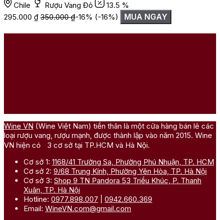
Chile
Rượu Vang Đỏ
13.5 %
MUA NGAY
295.000
₫
350.000
₫
-16%
(-16%)
1
Wine VN
(Wine Việt Nam) tiền thân là một cửa hàng bán lẻ các
loại rượu vang, rượu mạnh, được thành lập vào năm 2015. Wine
VN hiện có 3 cơ sở tại TP.HCM và Hà Nội.
Cơ sở 1:
1168/41 Trường Sa, Phường Phú Nhuận, TP. HCM
Cơ sở 2:
9/68 Trung Kính, Phường Yên Hòa, TP. Hà Nội
Cơ sở 3:
Shop 9 TN Pandora 53 Triều Khúc, P. Thanh
Xuân, TP. Hà Nội
Hotline:
0977.898.007
|
0942.660.369
Email:
WineVN.com@gmail.com