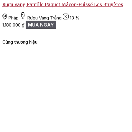
Rượu Vang Famille Paquet Mâcon-Fuissé Les Bruyères
T
Pháp
Rượu Vang Trắng
13 %
MUA NGAY
1.180.000
₫
Cùng thương hiệu