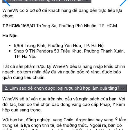
dài lâu với hương thơm hoa quả sang trọng.
WineVN có 3 cơ sở để khách hàng dễ dàng đến trực tiếp lựa
chọn:
Quy trình sản xuất rượu vang Rios De
TPHCM:
1168/41 Trường Sa, Phường Phú Nhuận, TP. HCM
Chile Chardonnay
Hà Nội:
Những người thợ trực tiếp thu hái những trái nho tươi ngon, chín
9/68 Trung Kính, Phường Yên Hòa, TP. Hà Nội
mọng ngay tại vườn và tiến hành chọn lọc cẩn thận, sơ chế và
Shop 9 TN Pandora 53 Triều Khúc, Phường Thanh Xuân,
làm sạch. Nho sẽ được ép lấy nước rồi lên men ở nhiệt độ thích
TP. Hà Nội.
hợp từ 24 – 26 độ C trong khoảng 20 ngày, lọc sạch và làm
mịn. Để rượu được ổn định và hương vị trở nên hài hòa và sâu
Tất cả sản phẩm rượu tại WineVN đều là hàng nhập khẩu chính
lắng hơn, nhà sản xuất tiến hành ngâm ủ rượu trong thùng gỗ
ngạch, có tem nhãn đầy đủ và nguồn gốc rõ ràng, được bảo
Sồi khoảng 18 tháng. Rượu được đóng chai và để ổn định từ 12
quản đúng tiêu chuẩn.
– 18 tháng rồi mới được tung bán ra thị trường.
2. Làm sao để chọn được loại rượu phù hợp làm quà tặng?
Cách thưởng thức rượu vang Rios De
WineVN sẽ tư vấn dựa trên nhu cầu và ngân sách của bạn. Với
Chile Chardonnay
đối tác, bạn có thể chọn các dòng vang cao cấp Pháp, Ý kèm
hộp quà sang trọng.
Rượu vang sẽ rất ngon khi được thưởng thức cùng thịt nướng,
Với bạn bè, đồng nghiệp, vang Chile, Argentina hay vang Ý tầm
bít tết, thịt bò, salad, pho mát và các loại thịt rừng như hươu,
trung sẽ là lựa chọn tinh tế, dễ thưởng thức. Ngoài ra, bạn có
nai, cừu,… Nhiệt độ thích hợp để thưởng thức rượu khoảng 12