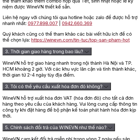
thể tham khảo thêm combo hộp quà Tết, sinh nhật hoặc lễ kỷ
độ C.
niệm được WineVN thiết kế sẵn.
Đánh giá
Liên hệ ngay với chúng tôi qua hotline hoặc zalo để được hỗ trợ
Chưa có đánh giá nào.
nhanh nhất:
0977.898.007
|
0942.660.369
Hãy là người đầu tiên nhận xét “Rượu Vang Chile Rios De Chile
Quý khách cũng có thể tham khảo các bài viết hữu ích để có
Chardonnay”
thể chọn lựa:
https://winevn.com/tin-tuc/top-san-pham-hot
Bạn phải
đăng nhập
để gửi đánh giá.
3. Thời gian giao hàng trong bao lâu?
WineVN hỗ trợ giao hàng nhanh trong nội thành Hà Nội và TP.
HCM khoảng 2 giờ. Với các khu vực lân cận và tỉnh thành khác,
thời gian từ 2-4 ngày tùy địa điểm.
3. Tôi có thể yêu cầu xuất hóa đơn đỏ không?
WineVN hỗ trợ xuất hóa đơn VAT (hóa đơn đỏ) cho tất cả đơn
hàng theo yêu cầu của khách hàng. Vui lòng cung cấp thông tin
công ty khi đặt hàng để bộ phận kế toán phát hành hóa đơn kịp
thời.
5. Chính sách đổi trả của WINEVN như thế nào?
WineVN cam kết đổi trả miễn phí trong vòng 7 ngày nếu sản