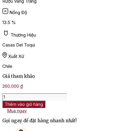
Rượu Vang Trắng
Nồng Độ
13.5 %
Thương Hiệu
Casas Del Toqui
Xuất Xứ
Chile
Giá tham khảo
260.000
₫
Rượu
Vang
Thêm vào giỏ hàng
Chile
Mua ngay
Rios
De
Gọi ngay để đặt hàng nhanh nhất!
Chile
Chardonnay