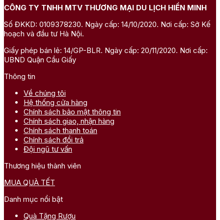
CÔNG TY TNHH MTV THƯƠNG MẠI DU LỊCH HIỀN MINH
Số ĐKKD: 0109378230. Ngày cấp: 14/10/2020. Nơi cấp: Sở Kế
hoạch và đầu tư Hà Nội.
Giấy phép bán lẻ: 14/GP-BLR. Ngày cấp: 20/11/2020. Nơi cấp:
UBND Quận Cầu Giấy
Thông tin
Về chúng tôi
Hệ thống cửa hàng
Chính sách bảo mật thông tin
Chính sách giao, nhận hàng
Chính sách thanh toán
Chính sách đổi trả
Đội ngũ tư vấn
Thương hiệu thành viên
MUA QUÀ TẾT
Danh mục nổi bật
Quà Tặng Rượu