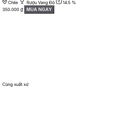
Chile
Rượu Vang Đỏ
14.5 %
MUA NGAY
350.000
₫
Cùng xuất xứ
G