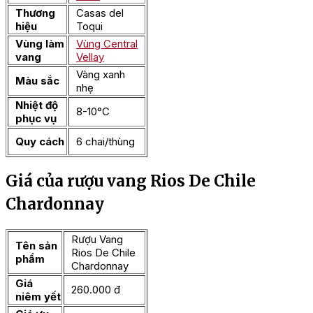
Thương
Casas del
hiệu
Toqui
Vùng làm
Vùng Central
vang
Vellay
Vàng xanh
Màu sắc
nhẹ
Nhiệt độ
8-10°C
phục vụ
Quy cách
6 chai/thùng
Giá của rượu vang Rios De Chile
Chardonnay
Rượu Vang
Tên sản
Rios De Chile
phẩm
Chardonnay
Giá
260.000 đ
niêm yết