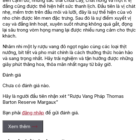
Bên cạnh đó, những sắc thái chua cay, chát nồng và một ít vị
đắng cũng được thể hiện hết sức thanh lịch. Đầu tiên là vị chát
nhẹ, mềm trơn trên đầu môi và lưỡi, đây là sự thể hiện của vỏ
nho chín được lên men đặc trưng. Sau đó là sự điểm xuyết vị
cay và đắng linh hoạt, xuyên suốt nhưng không quá gắt, đọng
lại sâu trong vòm họng mang lại được nhiều rung cảm cho thực
khách.
Nhâm nhi một ly rượu vang đỏ ngọt ngào cùng các loại thịt
nướng, bít tết và pho mát chính là cách thưởng thức hoàn hảo
và sang trọng nhất. Hãy trải nghiệm và tận hưởng được những
giây phút thăng hoa, thỏa mãn nhất ngay từ bây giờ.
Đánh giá
Chưa có đánh giá nào.
Hãy là người đầu tiên nhận xét “Rượu Vang Pháp Thomas
Barton Reserve Margaux”
Bạn phải
đăng nhập
để gửi đánh giá.
Xem thêm