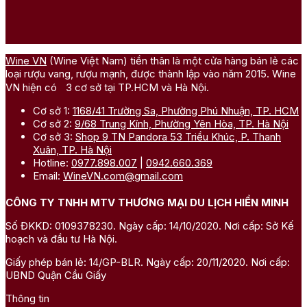
Wine VN
(Wine Việt Nam) tiền thân là một cửa hàng bán lẻ các
loại rượu vang, rượu mạnh, được thành lập vào năm 2015. Wine
VN hiện có 3 cơ sở tại TP.HCM và Hà Nội.
Cơ sở 1:
1168/41 Trường Sa, Phường Phú Nhuận, TP. HCM
Cơ sở 2:
9/68 Trung Kính, Phường Yên Hòa, TP. Hà Nội
Cơ sở 3:
Shop 9 TN Pandora 53 Triều Khúc, P. Thanh
Xuân, TP. Hà Nội
Hotline:
0977.898.007
|
0942.660.369
Email:
WineVN.com@gmail.com
CÔNG TY TNHH MTV THƯƠNG MẠI DU LỊCH HIỀN MINH
Số ĐKKD: 0109378230. Ngày cấp: 14/10/2020. Nơi cấp: Sở Kế
hoạch và đầu tư Hà Nội.
Giấy phép bán lẻ: 14/GP-BLR. Ngày cấp: 20/11/2020. Nơi cấp:
UBND Quận Cầu Giấy
Thông tin