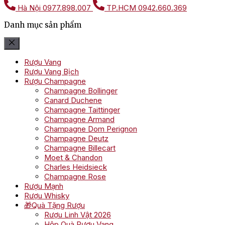
Hà Nội
0977.898.007
TP.HCM
0942.660.369
Danh mục sản phẩm
Rượu Vang
Rượu Vang Bịch
Rượu Champagne
Champagne Bollinger
Canard Duchene
Champagne Taittinger
Champagne Armand
Champagne Dom Perignon
Champagne Deutz
Champagne Billecart
Moet & Chandon
Charles Heidsieck
Champagne Rose
Rượu Mạnh
Rượu Whisky
🎁Quà Tặng Rượu
Rượu Linh Vật 2026
Hộp Quà Rượu Vang