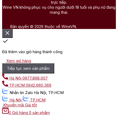
trực tiếp.
Wine VN không phục vụ cho người dưới 18 tuổi và phụ nữ đang
mang thai.
Bản quyền © 2026 thuộc về WineVN.
Đã thêm vào giỏ hàng thành công
Xem giỏ hàng
Tiếp tục xem sản phẩm
Hà Nội
0977.898.007
TP.HCM
0942.660.369
Nhắn tin
Zalo Hà Nội, TP.HCM
Hà Nội
TP.HCM
Khuyến mãi
Giá tốt
0
Giỏ hàng
0 sản phẩm