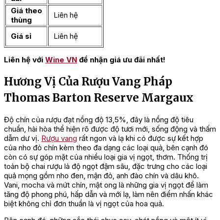
Giá theo
Liên hệ
thùng
Giá sỉ
Liên hệ
Liên hệ với
Wine VN
để nhận giá ưu đãi nhất!
Hương Vị Của Rượu Vang Pháp
Thomas Barton Reserve Margaux
Độ chín của rượu đạt nồng độ 13,5%, đây là nồng độ tiêu
chuẩn, hài hòa thể hiện rõ được độ tươi mới, sống động và thấm
dẫm dư vị.
Rượu vang
rất ngon và lạ khi có được sự kết hợp
của nho đỏ chín kèm theo đa dạng các loại quả, bên cạnh đó
còn có sự góp mặt của nhiều loại gia vị ngọt, thơm. Thống trị
toàn bộ chai rượu là độ ngọt đậm sâu, đặc trưng cho các loại
quả mọng gồm nho đen, mận đỏ, anh đào chín và dâu khô.
Vani, mocha và mứt chín, mật ong là những gia vị ngọt để làm
tăng độ phong phú, hấp dẫn và mới lạ, làm nên điểm nhấn khác
biệt không chỉ đơn thuần là vị ngọt của hoa quả.