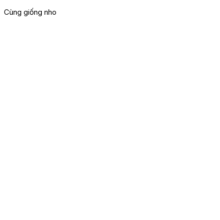
Cùng giống nho
G