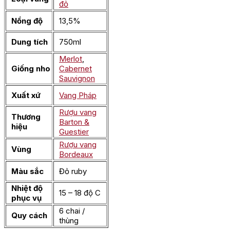
đỏ
Nồng độ
13,5%
Dung tích
750ml
Merlot
,
Giống nho
Cabernet
Sauvignon
Xuất xứ
Vang Pháp
Rượu vang
Thương
Barton &
hiệu
Guestier
Rượu vang
Vùng
Bordeaux
Màu sắc
Đỏ ruby
Nhiệt độ
15 – 18 độ C
phục vụ
6 chai /
Quy cách
thùng