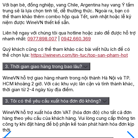
Với bạn bè, đồng nghiệp, vang Chile, Argentina hay vang Ý tầm
trung sẽ là lựa chọn tinh tế, dễ thưởng thức. Ngoài ra, bạn có
thể tham khảo thêm combo hộp quà Tết, sinh nhật hoặc lễ kỷ
niệm được WineVN thiết kế sẵn.
Liên hệ ngay với chúng tôi qua hotline hoặc zalo để được hỗ trợ
nhanh nhất:
0977.898.007
|
0942.660.369
Quý khách cũng có thể tham khảo các bài viết hữu ích để có
thể chọn lựa:
https://winevn.com/tin-tuc/top-san-pham-hot
3. Thời gian giao hàng trong bao lâu?
WineVN hỗ trợ giao hàng nhanh trong nội thành Hà Nội và TP.
HCM khoảng 2 giờ. Với các khu vực lân cận và tỉnh thành khác,
thời gian từ 2-4 ngày tùy địa điểm.
3. Tôi có thể yêu cầu xuất hóa đơn đỏ không?
WineVN hỗ trợ xuất hóa đơn VAT (hóa đơn đỏ) cho tất cả đơn
hàng theo yêu cầu của khách hàng. Vui lòng cung cấp thông tin
công ty khi đặt hàng để bộ phận kế toán phát hành hóa đơn kịp
thời.