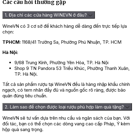
Các câu hỏi thường gặp
1. Địa chỉ các cửa hàng WINEVN ở đâu?
WineVN có 3 cơ sở để khách hàng dễ dàng đến trực tiếp lựa
chọn:
TPHCM:
1168/41 Trường Sa, Phường Phú Nhuận, TP. HCM
Hà Nội:
9/68 Trung Kính, Phường Yên Hòa, TP. Hà Nội
Shop 9 TN Pandora 53 Triều Khúc, Phường Thanh Xuân,
TP. Hà Nội.
Tất cả sản phẩm rượu tại WineVN đều là hàng nhập khẩu chính
ngạch, có tem nhãn đầy đủ và nguồn gốc rõ ràng, được bảo
quản đúng tiêu chuẩn.
2. Làm sao để chọn được loại rượu phù hợp làm quà tặng?
WineVN sẽ tư vấn dựa trên nhu cầu và ngân sách của bạn. Với
đối tác, bạn có thể chọn các dòng vang cao cấp Pháp, Ý kèm
hộp quà sang trọng.