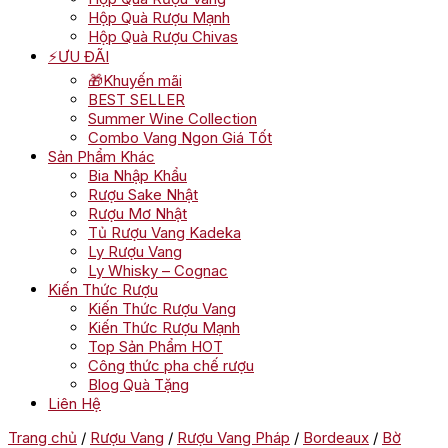
Hộp Quà Rượu Mạnh
Hộp Quà Rượu Chivas
⚡ƯU ĐÃI
🎁Khuyến mãi
BEST SELLER
Summer Wine Collection
Combo Vang Ngon Giá Tốt
Sản Phẩm Khác
Bia Nhập Khẩu
Rượu Sake Nhật
Rượu Mơ Nhật
Tủ Rượu Vang Kadeka
Ly Rượu Vang
Ly Whisky – Cognac
Kiến Thức Rượu
Kiến Thức Rượu Vang
Kiến Thức Rượu Mạnh
Top Sản Phẩm HOT
Công thức pha chế rượu
Blog Quà Tặng
Liên Hệ
Trang chủ
/
Rượu Vang
/
Rượu Vang Pháp
/
Bordeaux
/
Bờ