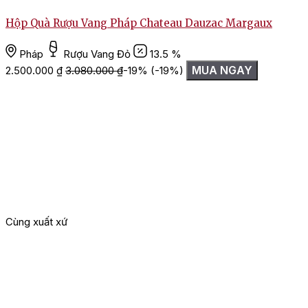
Hộp Quà Rượu Vang Pháp Chateau Dauzac Margaux
Pháp
Rượu Vang Đỏ
13.5 %
MUA NGAY
2.500.000
₫
3.080.000
₫
-19%
(-19%)
1
Cùng xuất xứ