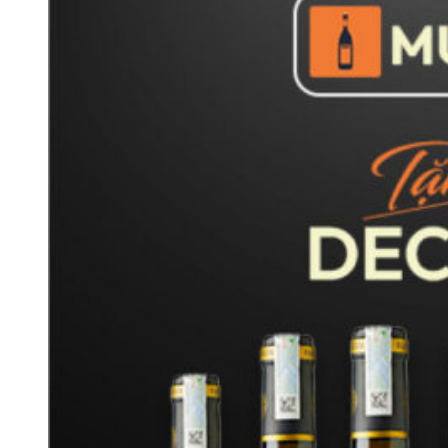
Giá rượu vang Ý
nhập khẩu
Giá rượu vang đỏ Chile
cao cấp
Giá rượu vang Pháp
chính hãng
Giá rượu vang Úc nhập khẩu
Giá rượu vang Mỹ
mới nhất
Giá rượu vang Argentina
Giá vang New Zealand
Giá rượu vang Nam Phi
Giá rượu vang Tây Ban Nha nhập khẩu
Với hương vị tinh tế, hậu vị kéo dài và sự cân bằng hoàn hảo,
rượu vang nổ Ferrari không chỉ là biểu tượng của nghệ thuật
làm
vang Ý
mà còn là lựa chọn lý tưởng cho mọi bữa tiệc và
dịp đặc biệt. Để sở hữu những chai vang Ferrari chính hãng với
mức giá ưu đãi, hãy liên hệ ngay với
Wine VN
để được tư vấn
và đặt hàng nhanh chóng!