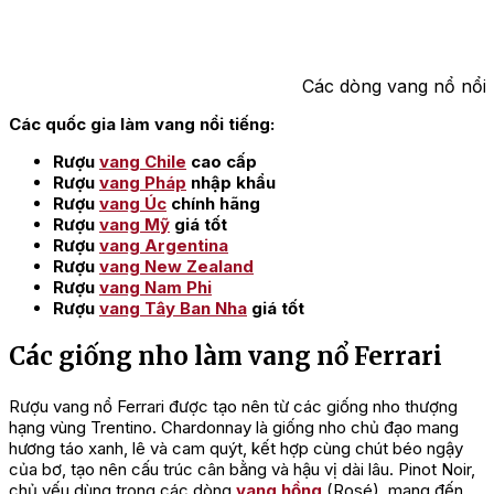
Các dòng vang nổ nổi t
Các quốc gia làm vang nổi tiếng:
Rượu
vang Chile
cao cấp
Rượu
vang Pháp
nhập khẩu
Rượu
vang Úc
chính hãng
Rượu
vang Mỹ
giá tốt
Rượu
vang Argentina
Rượu
vang New Zealand
Rượu
vang Nam Phi
Rượu
vang Tây Ban Nha
giá tốt
Các giống nho làm vang nổ Ferrari
Rượu vang nổ Ferrari được tạo nên từ các giống nho thượng
hạng vùng Trentino. Chardonnay là giống nho chủ đạo mang
hương táo xanh, lê và cam quýt, kết hợp cùng chút béo ngậy
của bơ, tạo nên cấu trúc cân bằng và hậu vị dài lâu. Pinot Noir,
chủ yếu dùng trong các dòng
vang hồng
(Rosé), mang đến