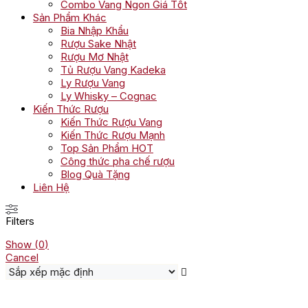
Combo Vang Ngon Giá Tốt
Sản Phẩm Khác
Bia Nhập Khẩu
Rượu Sake Nhật
Rượu Mơ Nhật
Tủ Rượu Vang Kadeka
Ly Rượu Vang
Ly Whisky – Cognac
Kiến Thức Rượu
Kiến Thức Rượu Vang
Kiến Thức Rượu Mạnh
Top Sản Phẩm HOT
Công thức pha chế rượu
Blog Quà Tặng
Liên Hệ
Filters
Show
(
0
)
Cancel