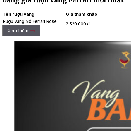
Tên rượu vang
Giá tham khảo
Rượu Vang Nổ Ferrari Rose
2.520.000 đ
Trentodoc
Xem thêm
Rượu Vang Nổ Giulio Ferrari
18.270.000 đ
Riserva Del Fondatore
Rượu Sparkling Ferrari Made
3.780.000 đ
To Measure Cuvee
Rượu Vang Nổ Ferrari Brut
2.130.000 đ
Trentodoc
Rượu Sparkling Ferrari
2.130.000 đ
Maximum Demi Sec Trentodoc
Rượu Vang Nổ Ferrari
2.130.000 đ
Maximum Rose Trentodoc
Rượu Vang Nổ Ferrari
1.330.000 đ
Maximum Brut Trentodoc
Rượu Vang Nổ Ferrari Demi –
2.130.000 đ
Sec Trentodoc
Rượu Vang Nổ Ferrari Perle
3.460.000 đ
Bianco Riserva Trentodoc
=> Tìm hiểu thêm
giá rượu vang
khác: