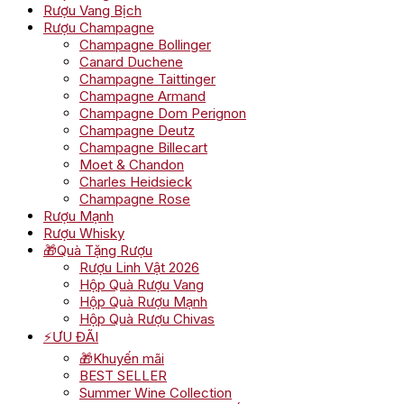
Rượu Vang Bịch
Rượu Champagne
Champagne Bollinger
Canard Duchene
Champagne Taittinger
Champagne Armand
Champagne Dom Perignon
Champagne Deutz
Champagne Billecart
Moet & Chandon
Charles Heidsieck
Champagne Rose
Rượu Mạnh
Rượu Whisky
🎁Quà Tặng Rượu
Rượu Linh Vật 2026
Hộp Quà Rượu Vang
Hộp Quà Rượu Mạnh
Hộp Quà Rượu Chivas
⚡ƯU ĐÃI
🎁Khuyến mãi
BEST SELLER
Summer Wine Collection