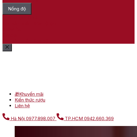
Nồng độ
Bỏ chọn tất cả
Lọc sản phẩm
Xóa bộ lọc
Show
(
9
)
Cancel
Lọc sản phẩm
Xóa bộ lọc
🎁Khuyến mãi
Kiến thức rượu
Liên hệ
Hà Nội
0977.898.007
TP.HCM
0942.660.369