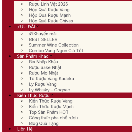
Rượu Linh Vật 2026
Hộp Quà Rượu Vang
Hộp Quà Rượu Mạnh
Hộp Quà Rượu Chivas
⚡ƯU ĐÃI
🎁Khuyến mãi
BEST SELLER
Summer Wine Collection
Combo Vang Ngon Giá Tốt
Sản Phẩm Khác
Bia Nhập Khẩu
Rượu Sake Nhật
Rượu Mơ Nhật
Tủ Rượu Vang Kadeka
Ly Rượu Vang
Ly Whisky – Cognac
Kiến Thức Rượu
Kiến Thức Rượu Vang
Kiến Thức Rượu Mạnh
Top Sản Phẩm HOT
Công thức pha chế rượu
Blog Quà Tặng
Liên Hệ