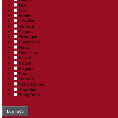
Nga
Anh
Mexico
Việt Nam
Jamaica
Panama
Nicaragua
Puerto Rico
Hà Lan
Dominican
Ireland
Ba Lan
Bulgaria
Romania
Slovakia
Cộng hòa Séc
Thụy Điển
Trung Quốc
Bỏ chọn tất cả
Loại rượu