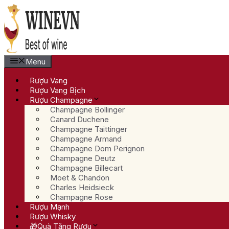
Chuyển
đến
nội
dung
Menu
Rượu Vang
Rượu Vang Bịch
Rượu Champagne
Champagne Bollinger
Canard Duchene
Champagne Taittinger
Champagne Armand
Champagne Dom Perignon
Champagne Deutz
Champagne Billecart
Moet & Chandon
Charles Heidsieck
Champagne Rose
Rượu Mạnh
Rượu Whisky
🎁Quà Tặng Rượu