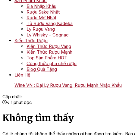
Sản Phẩm Khác
Bia Nhập Khẩu
Rượu Sake Nhật
Rượu Mơ Nhật
Tủ Rượu Vang Kadeka
Ly Rượu Vang
Ly Whisky – Cognac
Kiến Thức Rượu
Kiến Thức Rượu Vang
Kiến Thức Rượu Mạnh
Top Sản Phẩm HOT
Công thức pha chế rượu
Blog Quà Tặng
Liên Hệ
Wine VN : Đại Lý Rượu Vang, Rượu Mạnh Nhập Khẩu
Cập nhật:
< 1
phút đọc
Không tìm thấy
Có lẽ chúng tôi không thể thấy những gì bạn đang tìm kiếm. Bạn 