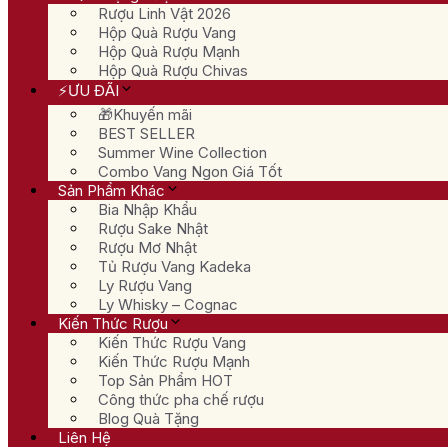
Rượu Linh Vật 2026
Hộp Quà Rượu Vang
Hộp Quà Rượu Mạnh
Hộp Quà Rượu Chivas
⚡ƯU ĐÃI
🎁Khuyến mãi
BEST SELLER
Summer Wine Collection
Combo Vang Ngon Giá Tốt
Sản Phẩm Khác
Bia Nhập Khẩu
Rượu Sake Nhật
Rượu Mơ Nhật
Tủ Rượu Vang Kadeka
Ly Rượu Vang
Ly Whisky – Cognac
Kiến Thức Rượu
Kiến Thức Rượu Vang
Kiến Thức Rượu Mạnh
Top Sản Phẩm HOT
Công thức pha chế rượu
Blog Quà Tặng
Liên Hệ