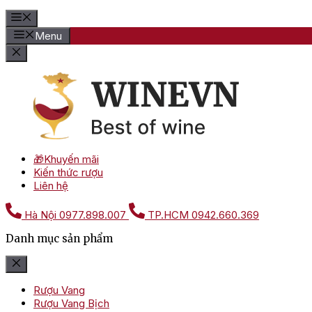
Menu
🎁Khuyến mãi
Kiến thức rượu
Liên hệ
Hà Nội
0977.898.007
TP.HCM
0942.660.369
Danh mục sản phẩm
Rượu Vang
Rượu Vang Bịch