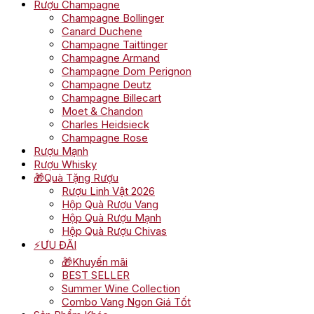
Rượu Champagne
Champagne Bollinger
Canard Duchene
Champagne Taittinger
Champagne Armand
Champagne Dom Perignon
Champagne Deutz
Champagne Billecart
Moet & Chandon
Charles Heidsieck
Champagne Rose
Rượu Mạnh
Rượu Whisky
🎁Quà Tặng Rượu
Rượu Linh Vật 2026
Hộp Quà Rượu Vang
Hộp Quà Rượu Mạnh
Hộp Quà Rượu Chivas
⚡ƯU ĐÃI
🎁Khuyến mãi
BEST SELLER
Summer Wine Collection
Combo Vang Ngon Giá Tốt