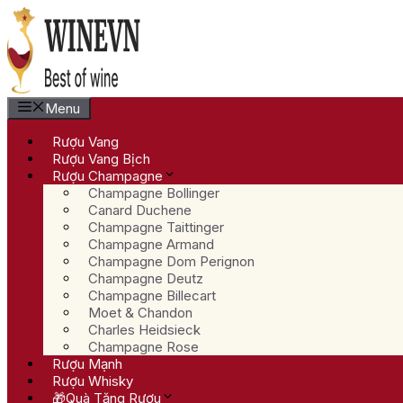
Chuyển
đến
nội
dung
Menu
Rượu Vang
Rượu Vang Bịch
Rượu Champagne
Champagne Bollinger
Canard Duchene
Champagne Taittinger
Champagne Armand
Champagne Dom Perignon
Champagne Deutz
Champagne Billecart
Moet & Chandon
Charles Heidsieck
Champagne Rose
Rượu Mạnh
Rượu Whisky
🎁Quà Tặng Rượu