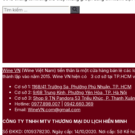
Tìm
kiếm
cho:
Wine VN
(Wine Việt Nam) tiền thân là một cửa hàng bán lẻ các l
thành lập vào năm 2015. Wine VN hiện có 3 cơ sở tại TP.HCM v
Cơ sở 1:
1168/41 Trường Sa, Phường Phú Nhuận, TP. HCM
Cơ sở 2:
9/68 Trung Kính, Phường Yên Hòa, TP. Hà Nội
Cơ sở 3:
Shop 9 TN Pandora 53 Triều Khúc, P. Thanh Xuân
Hotline:
0977.898.007
|
0942.660.369
Email:
WineVN.com@gmail.com
CÔNG TY TNHH MTV THƯƠNG MẠI DU LỊCH HIỀN MINH
Số ĐKKD: 0109378230. Ngày cấp: 14/10/2020. Nơi cấp: Sở Kế ho