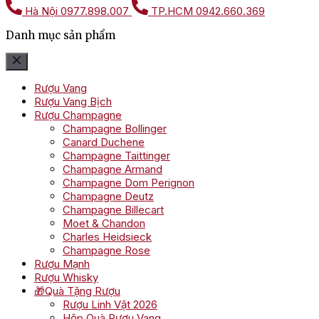
Hà Nội
0977.898.007
TP.HCM
0942.660.369
Danh mục sản phẩm
Rượu Vang
Rượu Vang Bịch
Rượu Champagne
Champagne Bollinger
Canard Duchene
Champagne Taittinger
Champagne Armand
Champagne Dom Perignon
Champagne Deutz
Champagne Billecart
Moet & Chandon
Charles Heidsieck
Champagne Rose
Rượu Mạnh
Rượu Whisky
🎁Quà Tặng Rượu
Rượu Linh Vật 2026
Hộp Quà Rượu Vang