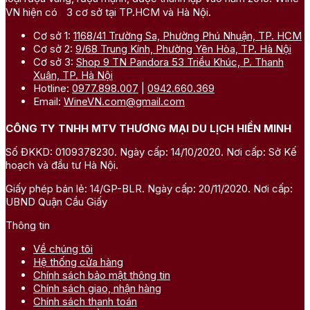
VN hiện có 3 cơ sở tại TP.HCM và Hà Nội.
Cơ sở 1:
1168/41 Trường Sa, Phường Phú Nhuận, TP. HCM
Cơ sở 2:
9/68 Trung Kính, Phường Yên Hòa, TP. Hà Nội
Cơ sở 3:
Shop 9 TN Pandora 53 Triều Khúc, P. Thanh
Xuân, TP. Hà Nội
Hotline:
0977.898.007
|
0942.660.369
Email:
WineVN.com@gmail.com
CÔNG TY TNHH MTV THƯƠNG MẠI DU LỊCH HIỀN MINH
Số ĐKKD: 0109378230. Ngày cấp: 14/10/2020. Nơi cấp: Sở Kế
hoạch và đầu tư Hà Nội.
Giấy phép bán lẻ: 14/GP-BLR. Ngày cấp: 20/11/2020. Nơi cấp:
UBND Quận Cầu Giấy
Thông tin
Về chúng tôi
Hệ thống cửa hàng
Chính sách bảo mật thông tin
Chính sách giao, nhận hàng
Chính sách thanh toán