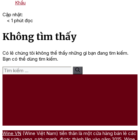
Khẩu
Cập nhật:
< 1
phút đọc
Không tìm thấy
Có lẽ chúng tôi không thể thấy những gì bạn đang tìm kiếm.
Bạn có thể dùng tìm kiếm.
Tìm
kiếm
cho:
Wine VN
(Wine Việt Nam) tiền thân là một cửa hàng bán lẻ các
loại rượu vang, rượu mạnh, được thành lập vào năm 2015. Wine